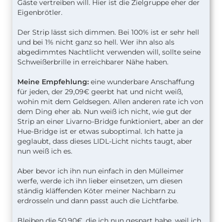
Gäste vertreiben will. Hier ist die Zielgruppe eher der
Eigenbrötler.
Der Strip lässt sich dimmen. Bei 100% ist er sehr hell
und bei 1% nicht ganz so hell. Wer ihn also als
abgedimmtes Nachtlicht verwenden will, sollte seine
Schweißerbrille in erreichbarer Nähe haben.
Meine Empfehlung:
eine wunderbare Anschaffung
für jeden, der 29,09€ geerbt hat und nicht weiß,
wohin mit dem Geldsegen. Allen anderen rate ich von
dem Ding eher ab. Nun weiß ich nicht, wie gut der
Strip an einer Livarno-Bridge funktioniert, aber an der
Hue-Bridge ist er etwas suboptimal. Ich hatte ja
geglaubt, dass dieses LIDL-Licht nichts taugt, aber
nun weiß ich es.
Aber bevor ich ihn nun einfach in den Mülleimer
werfe, werde ich ihn lieber einsetzen, um diesen
ständig kläffenden Köter meiner Nachbarn zu
erdrosseln und dann passt auch die Lichtfarbe.
Bleiben die 50,90€, die ich nun gespart habe, weil ich