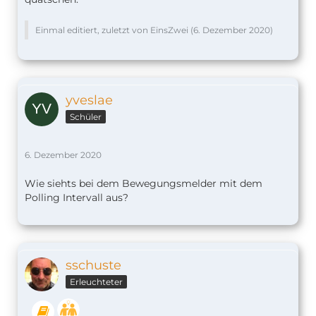
Einmal editiert, zuletzt von EinsZwei (
6. Dezember 2020
)
yveslae
Schüler
6. Dezember 2020
Wie siehts bei dem Bewegungsmelder mit dem
Polling Intervall aus?
sschuste
Erleuchteter