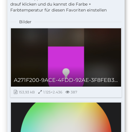
drauf klicken und du kannst die Farbe +
Farbtemperatur für diesen Favoriten einstellen
Bilder
A271F200-9ACE-4FDD-92AE-3F8FEB358DA1.jpeg
153,93 kB
1.125×2.436
387