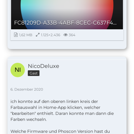
FC81209D-A33B-4ABF-8CEC-C637F4DBFF2A.png
1,62 MB
1.125×2.436
364
NicoDeluxe
Gast
6. Dezember 2020
ich konnte auf den oberen linken kreis der
Farbauswahl in Home-App klicken, welcher
"bearbeiten" enthielt. Daran konnte man dann die
Farben wechseln.
Welche Firmware und Phoscon Version hast du