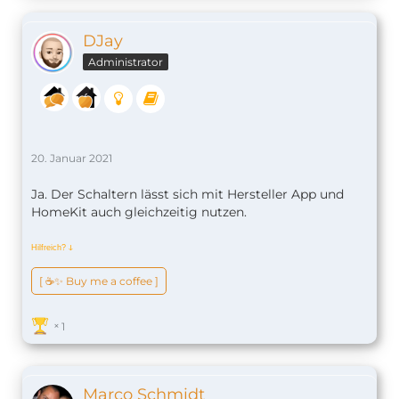
DJay
Administrator
20. Januar 2021
Ja. Der Schaltern lässt sich mit Hersteller App und
HomeKit auch gleichzeitig nutzen.
Hilfreich?
ↆ
[ ☕️✨ Buy me a coffee ]
1
Marco Schmidt