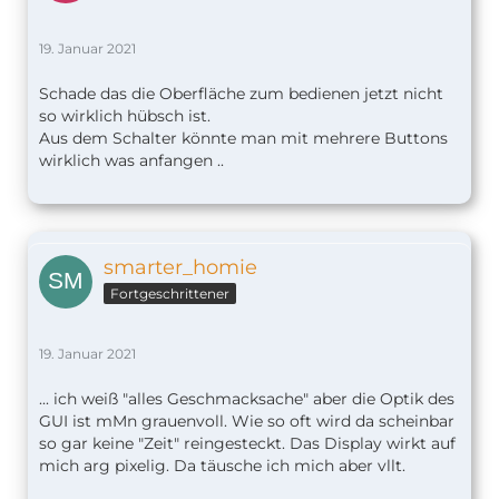
sollen. Grundsätzlich positiv. Das Preis–
Leistungsverhältnis stimmt und man bekommt
19. Januar 2021
einen futuristischen HomeKit-Wandschalter mit
Touch–Display. Die Verarbeitung ist gut und das
Schade das die Oberfläche zum bedienen jetzt nicht
Gerät reagiert schnell und zuverlässig. Die
so wirklich hübsch ist.
Einbindung in HomeKit ist wie gewohnt simpel.
Aus dem Schalter könnte man mit mehrere Buttons
Der Wandschalter ermöglicht durch die HomeKit
wirklich was anfangen ..
Funktion unendliche Möglichkeiten, Geräte, Szenen
und Automationen ansprechend und einfach für
alle im Haushalt zur Verfügung zu stellen.
Wer also Lust auf ein bisschen Experimentier- und
Erkundungsfreude hat, ist tatsächlich für den Preis
smarter_homie
mit dem
Lanbon L8 LCD Smart Switch
gut
Fortgeschrittener
beraten.
Lass uns doch im Forum wissen, wenn Du Dir den
Schalter auch zugelegt hast und wie dieser bei Dir
19. Januar 2021
zum Einsatz kommt. Auch wir versuchen dort
dann gerne noch eventuelle Fragen zu
... ich weiß "alles Geschmacksache" aber die Optik des
beantworten, soweit uns das möglich ist.
GUI ist mMn grauenvoll. Wie so oft wird da scheinbar
Der Beitrag
Der Lanbon L8 HomeKit-Wandschalter
so gar keine "Zeit" reingesteckt. Das Display wirkt auf
mit Display überrascht
erschien zuerst auf
mich arg pixelig. Da täusche ich mich aber vllt.
SmartApfel.de
.