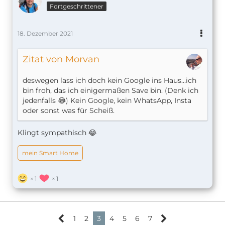
Fortgeschrittener
18. Dezember 2021
Zitat von Morvan
deswegen lass ich doch kein Google ins Haus…ich
bin froh, das ich einigermaßen Save bin. (Denk ich
jedenfalls 😂) Kein Google, kein WhatsApp, Insta
oder sonst was für Scheiß.
Klingt sympathisch 😂
mein Smart Home
1
1
1
2
3
4
5
6
7