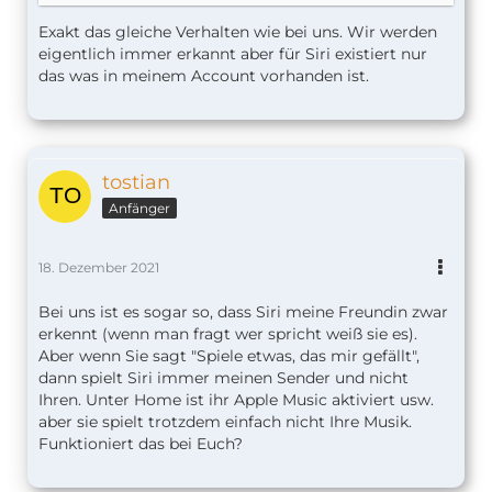
Der 2. Multiuser kann nicht auf seine eigene Apple
Exakt das gleiche Verhalten wie bei uns. Wir werden
Musik Mediathek zugreifen.
eigentlich immer erkannt aber für Siri existiert nur
das was in meinem Account vorhanden ist.
Ich spiele mal was mit der Einstellung hier rum,
das muss ja auch was bedeuten…
Der HomePod Account - ist verknüpft mit meiner
tostian
Apple ID. Hat da schon jemand versucht
verschiedene Accounts auf den verschiedenen
Anfänger
HomePods anzuwenden?
18. Dezember 2021
Eigentlich erkennt er die Stimme meiner Frau,
greift aber scheinbar auf den HomePod Account
Bei uns ist es sogar so, dass Siri meine Freundin zwar
zurück.
erkennt (wenn man fragt wer spricht weiß sie es).
Aber wenn Sie sagt "Spiele etwas, das mir gefällt",
dann spielt Siri immer meinen Sender und nicht
Ihren. Unter Home ist ihr Apple Music aktiviert usw.
aber sie spielt trotzdem einfach nicht Ihre Musik.
Funktioniert das bei Euch?