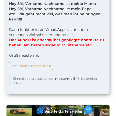
Hey Siri, Vorname Nachname ist meine Mama
Hey Siri, Vorname Nachname ist mein Papa
etc ... da geht recht viel, was man ihr beibringen
kann!!!
Dann funktionieren WhatsApp Nachrichten
versenden viel schneller und besser.
Das AundO ist aber sauber gepflegte Kontakte zu
haben. Am besten sogar mit Spitzname etc.
Gruß meistermolli
Smarthome meistermolli
Einmal editiert, zuletzt von
meistermolli
(
15. Dezember
2021
)