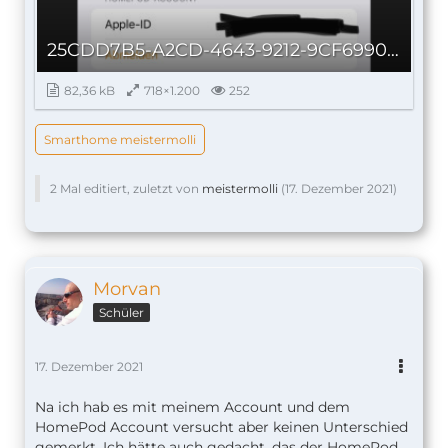
25CDD7B5-A2CD-4643-9212-9CF6990B49D8_autoscaled.jpg
82,36 kB
718×1.200
252
Smarthome meistermolli
2 Mal editiert, zuletzt von
meistermolli
(
17. Dezember 2021
)
Morvan
Schüler
17. Dezember 2021
Na ich hab es mit meinem Account und dem
HomePod Account versucht aber keinen Unterschied
gemerkt. Ich hätte auch gedacht, das der HomePod