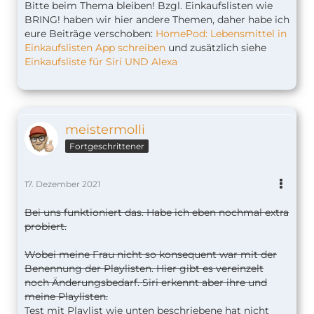
Bitte beim Thema bleiben! Bzgl. Einkaufslisten wie
BRING! haben wir hier andere Themen, daher habe ich
eure Beiträge verschoben:
HomePod: Lebensmittel in
Einkaufslisten App schreiben
und zusätzlich siehe
Einkaufsliste für Siri UND Alexa
meistermolli
Fortgeschrittener
17. Dezember 2021
Bei uns funktioniert das. Habe ich eben nochmal extra
probiert.
Wobei meine Frau nicht so konsequent war mit der
Benennung der Playlisten. Hier gibt es vereinzelt
noch Änderungsbedarf. Siri erkennt aber ihre und
meine Playlisten.
Test mit Playlist wie unten beschriebene hat nicht