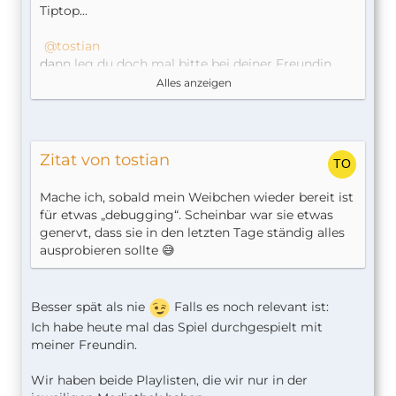
Tiptop...
tostian
dann leg du doch mal bitte bei deiner Freundin
eine Playlist mit einfachen Namen an + mit einem
Alles anzeigen
Lied das dir sofort auffällt. Umgekehrt eine neue
Playlist bei dir mit einfachem anderen Namen +
einem bekannten anderen Lied.
Zitat von tostian
Dann erkennt man ja sofort, auf welchen account
da grade zugegriffen wird.
Mache ich, sobald mein Weibchen wieder bereit ist
Vielleicht benötigt Apple Musik ja noch eine
für etwas „debugging“. Scheinbar war sie etwas
Freigabe bei Siri?
genervt, dass sie in den letzten Tage ständig alles
ausprobieren sollte 😅
Bei mir war das zu beginn glaube ich Zufall, dass
ich dachte es Funktioniert.
Besser spät als nie
Falls es noch relevant ist:
Ich habe heute mal das Spiel durchgespielt mit
meiner Freundin.
Wir haben beide Playlisten, die wir nur in der