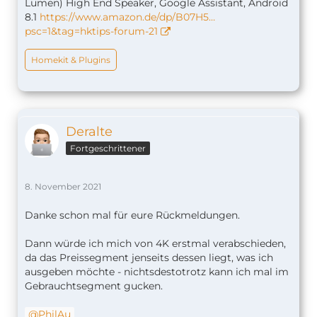
Lumen) High End Speaker, Google Assistant, Android
8.1
https://www.amazon.de/dp/B07H5…
psc=1&tag=hktips-forum-21
Homekit & Plugins
Deralte
Fortgeschrittener
8. November 2021
Danke schon mal für eure Rückmeldungen.
Dann würde ich mich von 4K erstmal verabschieden,
da das Preissegment jenseits dessen liegt, was ich
ausgeben möchte - nichtsdestotrotz kann ich mal im
Gebrauchtsegment gucken.
PhilAu