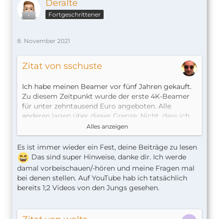
Deralte
Fortgeschrittener
8. November 2021
Zitat von sschuste
Ich habe meinen Beamer vor fünf Jahren gekauft.
Zu diesem Zeitpunkt wurde der erste 4K-Beamer
für unter zehntausend Euro angeboten. Alle
anderen lagen über dieser Grenze. Nicht, dass ich
da zugeschlagen hätte, ich habe mir etwas viel
Alles anzeigen
Kleineres gegönnt. Ich will nur sagen, dass ich mir
nicht vorstellen kann, das der Gebrauchtmarkt
Es ist immer wieder ein Fest, deine Beiträge zu lesen
irgendwas Brauchbares anbietet - aber ich habe
Das sind super Hinweise, danke dir. Ich werde
nichts recherchiert.
damal vorbeischauen/-hören und meine Fragen mal
bei denen stellen. Auf YouTube hab ich tatsächlich
Ich hatte damals null Plan von Beamern und habe
bereits 1;2 Videos von den Jungs gesehen.
den auch heute noch nicht. Aber mit "null Plan"
meine ich auch alles, was noch dazu gehört -
Leinwand ist ein wichtiges Thema, von HDMI-CEC