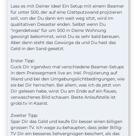
haben, dass die eingebauten Lampen eine gewisse
Lass es mit Deiner Idee! Ein Setup mit einem Beamer
Lebensdauer haben.
für unter 500, der auf eine Glattputzwand projizieren
soll, von der Du dann 4m weit weg sitzt, wird im
Und wenn man es dann ordentlich krachen lassen
qualitativen Desaster enden. Selbst wenn Du
kann, dann kommt der Sound dazu. Aber das ist
"irgendetwas" für um 500 in Deine Wohnung
eine andere Geschichte.
gewürgt bekommst, wirst Du es sehr bald bereuen.
Aber dann steht das Gewürge da und Du hast das
Geld in den Sand gesetzt.
Erster Tipp:
Guck Dir irgendwo mal verschiedene Beamer-Setups
in dem Preissegment live an. Inkl. Projizierung auf
Wand und bei den Umgebungslichtbedingungen, wie
sie bei Dir herrschen. Bei allem, was ich da jetzt von
Dir gelesen habe, wirst Du am Ende auf ein flaues,
verwaschenes Bild schauen. Beste Anlaufstelle ist
grobi.tv in Kaarst.
Zweiter Tipp:
Spar Dir das Geld und kaufe Dir besser einen billigen
grossen TV. Ich wage zu behaupten, dass jeder Billig-
TV Dir ein besseres Sehvergnügen beschert, als das