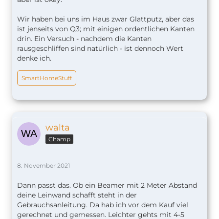
Ränder keine Wellen schlagen. Ich habe von
Wir haben bei uns im Haus zwar Glattputz, aber das
diesem Vorhaben damals Abstand
ist jenseits von Q3; mit einigen ordentlichen Kanten
genommen - bessere Leinwände kosteten zu
drin. Ein Versuch - nachdem die Kanten
diesem Zeitpunkt 600€ aufwärts. Ich habe
rausgeschliffen sind natürlich - ist dennoch Wert
mir also selber eine starre Leinwand auf
denke ich.
Basis eines Keilrahmens gebaut. Das war
sehr einfach, nachdem ich erstmal 100€ für
ungeeignetes Material zum Fenster
SmartHomeStuff
herausgeworfen hatte.
Natürlich kann man auch direkt auf die Wand
projizieren. Rauhfaser macht dann aus jedem
walta
Schauspieler ausnahmslos einen Alien mit
Pickeln, der in einer Landschaft mit Pickeln
Champ
agiert - egal ob du Star Trek oder die
Schwarzwaldklinik anschaust. Für diejenigen,
8. November 2021
die auf Pickel stehen, ist das natürlich ein
absolutes Muss. Oder du projizierst auf eine
Dann passt das. Ob ein Beamer mit 2 Meter Abstand
glatt verputzte Wand, wobei mit "glatt
deine Leinwand schafft steht in der
verputzt" natürlich sehr, sehr glatt verputzt
Gebrauchsanleitung. Da hab ich vor dem Kauf viel
gemeint ist.
gerechnet und gemessen. Leichter gehts mit 4-5
Mein Projektor hat eine IR-Fernsteuerung,