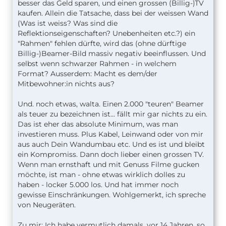
besser das Geld sparen, und einen grossen (Billig-)TV
kaufen. Allein die Tatsache, dass bei der weissen Wand
(Was ist weiss? Was sind die
Reflektionseigenschaften? Unebenheiten etc.?) ein
"Rahmen" fehlen dürfte, wird das (ohne dürftige
Billig-)Beamer-Bild massiv negativ beeinflussen. Und
selbst wenn schwarzer Rahmen - in welchem
Format? Ausserdem: Macht es dem/der
Mitbewohner:in nichts aus?
Und. noch etwas, walta. Einen 2.000 "teuren" Beamer
als teuer zu bezeichnen ist... fällt mir gar nichts zu ein.
Das ist eher das absolute Minimum, was man
investieren muss. Plus Kabel, Leinwand oder von mir
aus auch Dein Wandumbau etc. Und es ist und bleibt
ein Kompromiss. Dann doch lieber einen grossen TV.
Wenn man ernsthaft und mit Genuss Filme gucken
möchte, ist man - ohne etwas wirklich dolles zu
haben - locker 5.000 los. Und hat immer noch
gewisse Einschränkungen. Wohlgemerkt, ich spreche
von Neugeräten.
Zu mir: Ich habe vermutlich damals, vor 14 Jahren, so