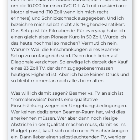
um die 10.000 für einen JVC D-ILA 1 mit maskierbarer
Motorleinwand (110 Zoll wenn ich mich recht
erinnere) und Schnickschnack ausgegeben. Und ich
bezeichne mich selbst nicht als "Highend-Fanatiker".
Das Setup ist für Filmabende. Für everyday habe ich
einen gleich alten Pioneer Kuro in 50 Zoll. Würde ich
das heute nochmal so machen? Vermutlich nein.
Warum? Weil die Einschränkungen eines Beamer-
Setup zu umfangreich sind. Dann doch lieber auf
Diagonale verzichten. So erwäge ich derzeit den Kauf
eines 83 Zoll TV, der dann zugegebenermassen
heutiges Highend ist. Aber ich habe keinen Druck und
so bleibt momentan noch alles beim alten.
Was will ich damit sagen? Beamer vs. TV an sich ist
"normalerweise" bereits eine qualitative
Einschränkung wegen der Umgebungsbedingungen.
Wer keinen dedizierten Beamer-Raum hat, wird dies
anerkennen müssen. Wer aber dann noch riesige
Abstriche in der Qualität machen muss, damit es ins
Budget passt, kauft sich noch mehr Einschränkungen
ein. Dann lieber einen selbstleuchtenden TV, weniger