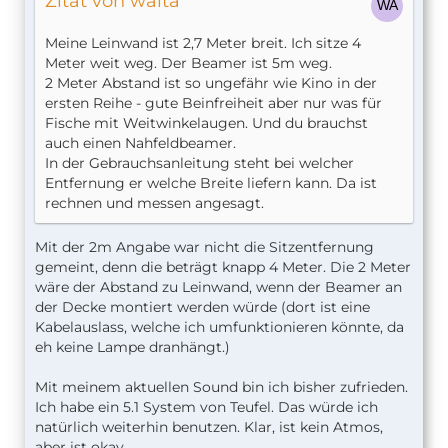
Zitat von walta
habe ich erst gehört, als ich herausfand, dass mein
Beamer das nicht kann, beim Wort Lumen dachte
Meine Leinwand ist 2,7 Meter breit. Ich sitze 4
ich, die hätten vorne ein B vergessen, und WTF ist
Meter weit weg. Der Beamer ist 5m weg.
ein Rolling Code?
2 Meter Abstand ist so ungefähr wie Kino in der
ersten Reihe - gute Beinfreiheit aber nur was für
Bei mir ist es
Philips Screeneo
geworden, ein
Fische mit Weitwinkelaugen. Und du brauchst
einfacher 1080p-Beamer, der bei mir an einem
auch einen Nahfeldbeamer.
1080p-AppleTV hängt. Der geht schon halbwegs
In der Gebrauchsanleitung steht bei welcher
gut, aber ich habe folgendes gelernt:
Entfernung er welche Breite liefern kann. Da ist
rechnen und messen angesagt.
Lumen kann nur ersetzt werden durch mehr
Lumen. Mein Beamer macht 2000 Lumen, so
dass es im Raum absolut dunkel sein muss,
Mit der 2m Angabe war nicht die Sitzentfernung
um darauf einen Film zu sehen. Sehr düstere
gemeint, denn die beträgt knapp 4 Meter. Die 2 Meter
Filme machen darauf keinen Spaß. 2000
wäre der Abstand zu Leinwand, wenn der Beamer an
Lumen sind also viel zu wenig.
der Decke montiert werden würde (dort ist eine
Kabelauslass, welche ich umfunktionieren könnte, da
Die Leinwand kostet Geld und man kommt
eh keine Lampe dranhängt.)
nicht drum herum. Gute Leinwände können
aber leicht durch bessere Leinwände ersetzt
Mit meinem aktuellen Sound bin ich bisher zufrieden.
werden. Bessere Leinwände kosten
Ich habe ein 5.1 System von Teufel. Das würde ich
unverschämt mehr Geld. Bei einer Leinwand,
natürlich weiterhin benutzen. Klar, ist kein Atmos,
die automatisch von oben heruntergeleiert
aber ist okay.
kommt, muss du darauf achten, dass die