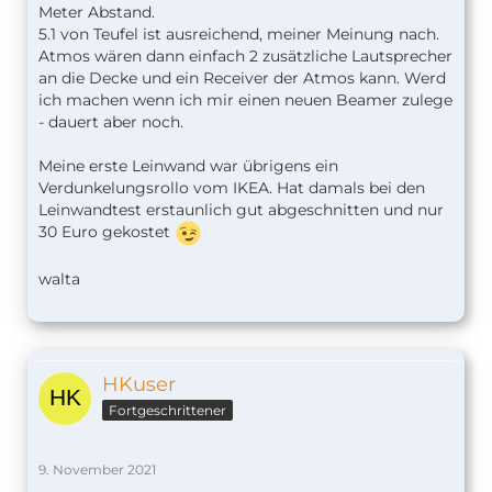
Meter Abstand.
die auf Basis eines Rolling Codes arbeitet. Ich
5.1 von Teufel ist ausreichend, meiner Meinung nach.
habe weder einen Harmony Hub noch einen
Atmos wären dann einfach 2 zusätzliche Lautsprecher
Broadlink RM dazu bringen können, diese
an die Decke und ein Receiver der Atmos kann. Werd
Fernsteuerung zu ersetzen. Somit kann ich
ich machen wenn ich mir einen neuen Beamer zulege
den Projektor nicht in mein Smarthome
- dauert aber noch.
einbinden. Da er auch kein HDMI-CEC kann,
kann er auch nicht per AppleTV eingeschaltet
Meine erste Leinwand war übrigens ein
werden.
Verdunkelungsrollo vom IKEA. Hat damals bei den
Leinwandtest erstaunlich gut abgeschnitten und nur
Ich empfehle daher eine Beratung durch ein
Fachgeschäfts, wo man sich so einiges auch
30 Euro gekostet
ansehen kann. Ich war damals bei
http://www.heimkinoraum.de
, aber es gibt
walta
sicherlich auch andere. Aber da kann man alle
Fragen loswerden. Die haben auch bei YouTube ein
Sammlung von Tipps und Tricks und guten
Hinweisen.
HKuser
Insgesamt betrachtet glaube ich, dass du deinen
Fortgeschrittener
500€-Plan lieber fallen lassen solltest. Damit wirst
du kein befriedigendes Ergebnis erzielen. Bei
9. November 2021
gebrauchten Projektoren solltest du im Hinterkopf