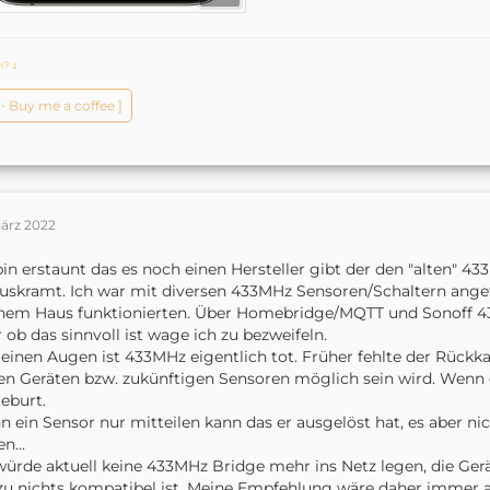
ch?
ↆ
️✨ Buy me a coffee ]
März 2022
bin erstaunt das es noch einen Hersteller gibt der den "alten"
uskramt. Ich war mit diversen 433MHz Sensoren/Schaltern angefa
nem Haus funktionierten. Über Homebridge/MQTT und Sonoff 4
 ob das sinnvoll ist wage ich zu bezweifeln.
einen Augen ist 433MHz eigentlich tot. Früher fehlte der Rückkan
en Geräten bzw. zukünftigen Sensoren möglich sein wird. Wenn d
eburt.
 ein Sensor nur mitteilen kann das er ausgelöst hat, es aber ni
n...
würde aktuell keine 433MHz Bridge mehr ins Netz legen, die Ge
zu nichts kompatibel ist. Meine Empfehlung wäre daher immer au