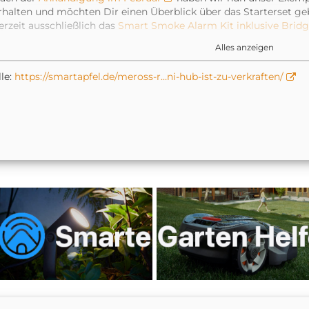
rhalten und möchten Dir einen Überblick über das Starterset geb
erzeit ausschließlich das
Smart Smoke Alarm Kit inklusive Brid
t.
Alles anzeigen
ber auch direkt vorweg, da viele schon stöhnen „Noch eine Bridge
ollte zu verkraften sein.
le:
https://smartapfel.de/meross-r…ni-hub-ist-zu-verkraften/
ie kleine Box misst nur zarte 5,9 × 4,1 × 2,1 Zentimeter und hat 
as Case der AirPods Pro. Als Stromanschluss genügt dem Hub 
abel und ein Netzteil liegen dem Lieferumfang bei. Wir haben d
infach an den USB-Anschluss unseres iMac angeschlossen. Die V
ber das 2.4 GHz WLAN. Die am Hub verbundenen Geräte sprech
ueinander.
er Hub ist aber nicht nur zum Einsatz mit dem neuen Rauchmeld
chon die Heizkörperthermostate von Meross auf diese Verbind
anuar angekündigt
, dass es in Kürze auch einen Kontaktsen
assermelder geben wird, die ebenfalls den Mini-Hub voraussetze
assermelder losgehen. An den Hub können übrigens bis zu 16 
ie kleine Box ist über den Scan des HomeKit-Codes schnell de
inzugefügt. Die
Meross App
– die übrigens kürzlich ein Desig
mpfehlen wir dennoch. Dort wird der Hub nach dem Start der 
er Kopplungsprozess mit dem Rauchmelder ist im Anschluss ebenf
edarfsfall versorgt die App den Hub mit aktuellen Firmwareupda