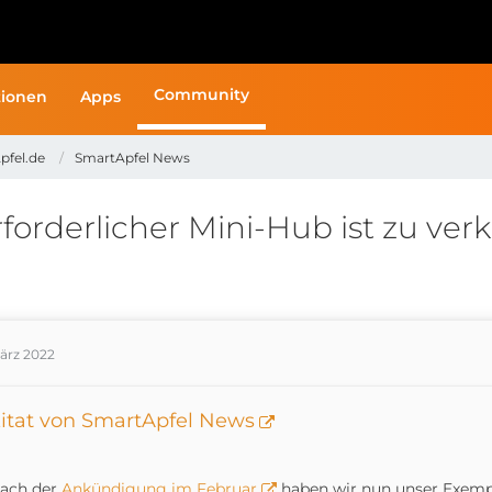
Community
ionen
Apps
pfel.de
SmartApfel News
orderlicher Mini-Hub ist zu verk
März 2022
itat von SmartApfel News
ach der
Ankündigung im Februar
haben wir nun unser Exemp