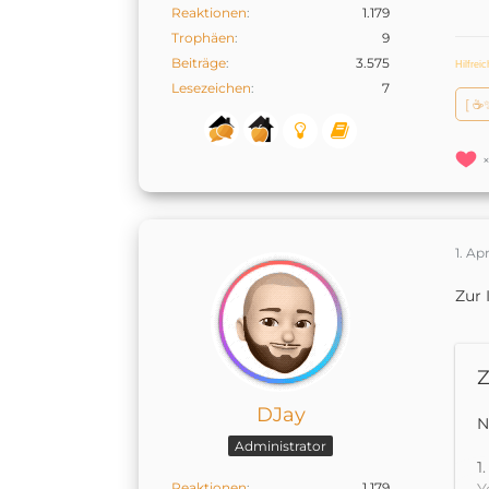
Reaktionen
1.179
Trophäen
9
Beiträge
3.575
Hilfrei
Lesezeichen
7
[ ☕
1. Ap
Zur 
Z
DJay
N
Administrator
1
Reaktionen
1.179