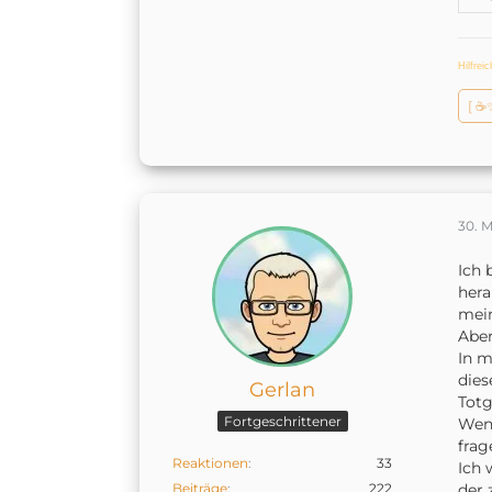
Hilfrei
[ ☕
30. 
Ich 
hera
mei
Aber
In m
dies
Gerlan
Totg
Fortgeschrittener
Wenn
frage
Reaktionen
33
Ich 
Beiträge
222
der 