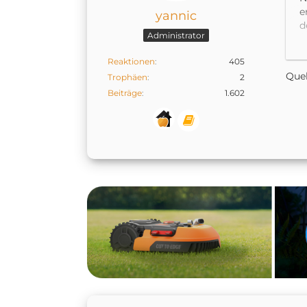
e
yannic
d
Administrator
is
A
Reaktionen
405
s
Quel
Trophäen
2
Beiträge
1.602
D
d
K
e
ü
z
D
s
J
W
W
D
h
e
d
B