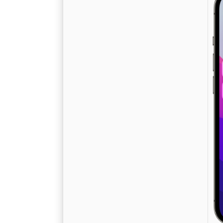
W
v
A
1
R
S
D
a