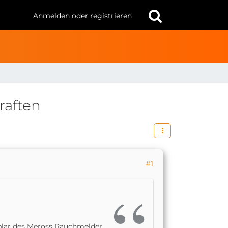
Anmelden oder registrieren
raften
#1
lar des Meross Rauchmelder