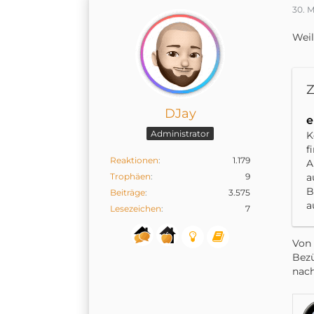
D
30. 
a
z
Weil
s
W
h
Z
u
8
DJay
Ü
e
a
Administrator
K
E
f
G
Reaktionen
1.179
A
a
Trophäen
9
a
d
B
Beiträge
3.575
a
Lesezeichen
7
I
a
Von 
u
Bezü
F
nach
u
H
D