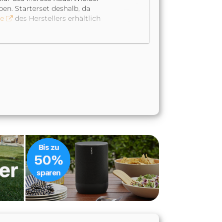
en. Starterset deshalb, da
ge
des Herstellers erhältlich
?!“, dieses kleine Zusatzteil
damit in etwa die Größe wie
ein Micro-USB Eingang. Das
ie Box aber kurzerhand
erbindung des Hubs erfolgt
en dann mit 433 MHz
er gedacht. Derzeit setzen
ung. Zudem hat
Meross uns im
sor, Bewegungsmelder und
n. Im April sollte es mit dem
Geräte angebunden werden.
m heimischen Netzwerk
n-Update erhalten hat –
App automatisch erkannt und
alls fix erledigt. Im
tes.