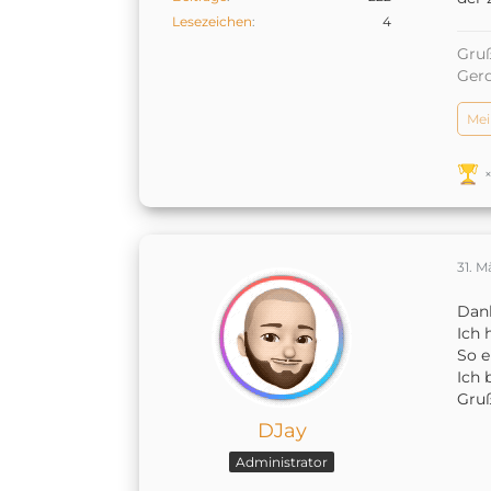
Lesezeichen
4
Gruß
Ger
Mei
31. M
Dan
Ich 
So e
Ich 
Gru
DJay
Administrator