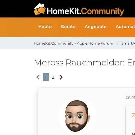
Heute
Geräte
Angebote
Automat
HomeKit.Community - Apple Home Forum
SmartA
Meross Rauchmelder: Erf
1
2
29. 
Z
N