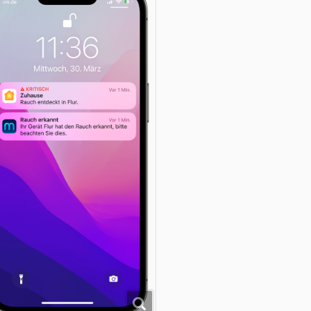
ir finden, der Meross Rauchmelder ist eine solide Anschaffung. 
on 46,56 € bietet Meross hier im Bereich der smarten Rauchmel
uswahl. Auf der sicheren Seite, dank der Zertifizierung nach d
4604 für „Rauchwarnmelder“, bist Du auf alle Fälle. Wer Intere
auchmelder hat, bekommt dank Community-Code
„
SMARTAPF
hop
.
er Beitrag
Meross Rauchmelder: Erforderlicher Mini-Hub ist zu v
uf
SmartApfel.de
.