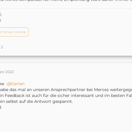
,
d
n Smart Home
2
ärz 2022
ke
Gerlan
habe das mal an unseren Ansprechpartner bei Meross weitergeg
in Feedback ist auch für die sicher interessant und im besten F
bin selbst auf die Antwort gespannt.
ß