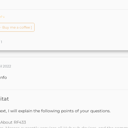
ch?
ↆ
️✨ Buy me a coffee ]
1
ril 2022
Info
itat
ext, I will explain the following points of your questions.
. About RF433