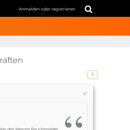
Anmelden oder registrieren
raften
#1
lar des Meross Rauchmelder