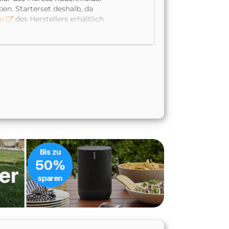
en. Starterset deshalb, da
ge
des Herstellers erhältlich
?!“, dieses kleine Zusatzteil
damit in etwa die Größe wie
ein Micro-USB Eingang. Das
ie Box aber kurzerhand
erbindung des Hubs erfolgt
en dann mit 433 MHz
er gedacht. Derzeit setzen
ung. Zudem hat
Meross uns im
sor, Bewegungsmelder und
n. Im April sollte es mit dem
Geräte angebunden werden.
m heimischen Netzwerk
n-Update erhalten hat –
App automatisch erkannt und
alls fix erledigt. Im
tes.