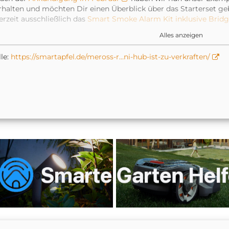
rhalten und möchten Dir einen Überblick über das Starterset geb
erzeit ausschließlich das
Smart Smoke Alarm Kit inklusive Brid
t.
Alles anzeigen
ber auch direkt vorweg, da viele schon stöhnen „Noch eine Bridge
ollte zu verkraften sein.
le:
https://smartapfel.de/meross-r…ni-hub-ist-zu-verkraften/
ie kleine Box misst nur zarte 5,9 × 4,1 × 2,1 Zentimeter und hat 
as Case der AirPods Pro. Als Stromanschluss genügt dem Hub 
abel und ein Netzteil liegen dem Lieferumfang bei. Wir haben d
infach an den USB-Anschluss unseres iMac angeschlossen. Die V
ber das 2.4 GHz WLAN. Die am Hub verbundenen Geräte sprech
ueinander.
er Hub ist aber nicht nur zum Einsatz mit dem neuen Rauchmeld
chon die Heizkörperthermostate von Meross auf diese Verbind
anuar angekündigt
, dass es in Kürze auch einen Kontaktsen
assermelder geben wird, die ebenfalls den Mini-Hub voraussetze
assermelder losgehen. An den Hub können übrigens bis zu 16 
ie kleine Box ist über den Scan des HomeKit-Codes schnell de
inzugefügt. Die
Meross App
– die übrigens kürzlich ein Desig
mpfehlen wir dennoch. Dort wird der Hub nach dem Start der 
er Kopplungsprozess mit dem Rauchmelder ist im Anschluss ebenf
edarfsfall versorgt die App den Hub mit aktuellen Firmwareupda