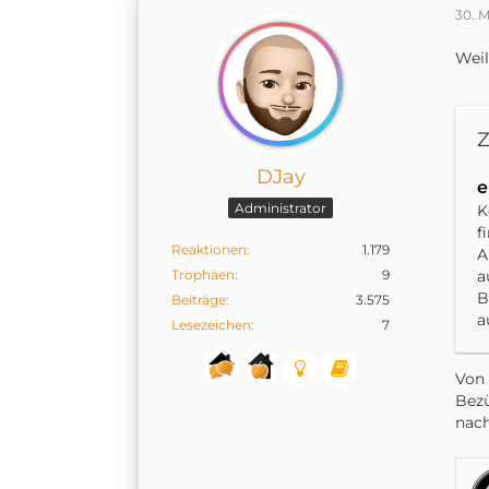
D
30. 
a
z
Weil
s
W
h
Z
u
8
DJay
Ü
e
a
Administrator
K
E
f
G
Reaktionen
1.179
A
a
Trophäen
9
a
d
B
Beiträge
3.575
a
Lesezeichen
7
I
a
Von 
u
Bezü
F
nach
u
H
D