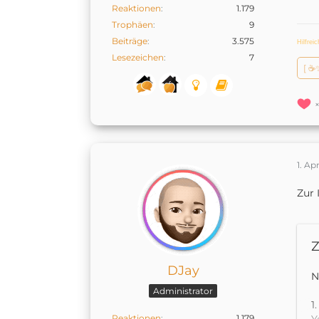
Reaktionen
1.179
Trophäen
9
Beiträge
3.575
Hilfrei
Lesezeichen
7
[ ☕
1. Ap
Zur 
Z
DJay
N
Administrator
1
Reaktionen
1.179