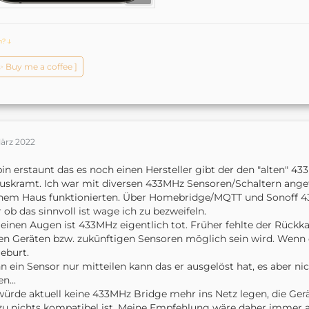
ch?
ↆ
️✨ Buy me a coffee ]
März 2022
bin erstaunt das es noch einen Hersteller gibt der den "alten"
uskramt. Ich war mit diversen 433MHz Sensoren/Schaltern angefa
nem Haus funktionierten. Über Homebridge/MQTT und Sonoff 4
 ob das sinnvoll ist wage ich zu bezweifeln.
einen Augen ist 433MHz eigentlich tot. Früher fehlte der Rückkan
en Geräten bzw. zukünftigen Sensoren möglich sein wird. Wenn d
eburt.
 ein Sensor nur mitteilen kann das er ausgelöst hat, es aber ni
n...
würde aktuell keine 433MHz Bridge mehr ins Netz legen, die Ge
zu nichts kompatibel ist. Meine Empfehlung wäre daher immer au