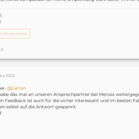
,
d
n Smart Home
2
ärz 2022
ke
Gerlan
habe das mal an unseren Ansprechpartner bei Meross weitergeg
in Feedback ist auch für die sicher interessant und im besten F
bin selbst auf die Antwort gespannt.
ß