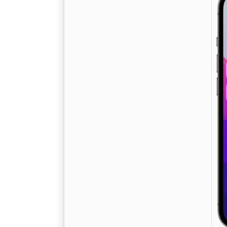
W
v
A
1
R
S
D
a