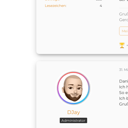
Lesezeichen
4
Gruß
Ger
Mei
31. M
Dan
Ich 
So e
Ich 
Gru
DJay
Administrator