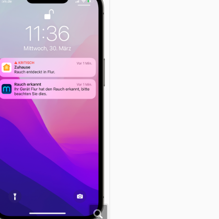
ir finden, der Meross Rauchmelder ist eine solide Anschaffung. 
on 46,56 € bietet Meross hier im Bereich der smarten Rauchmel
uswahl. Auf der sicheren Seite, dank der Zertifizierung nach d
4604 für „Rauchwarnmelder“, bist Du auf alle Fälle. Wer Intere
auchmelder hat, bekommt dank Community-Code
„
SMARTAPF
hop
.
er Beitrag
Meross Rauchmelder: Erforderlicher Mini-Hub ist zu v
uf
SmartApfel.de
.