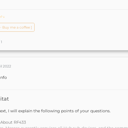
ch?
ↆ
️✨ Buy me a coffee ]
1
ril 2022
Info
itat
ext, I will explain the following points of your questions.
. About RF433