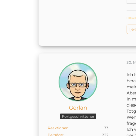
Hilfrei
[ ☕
30. 
Ich 
hera
mei
Aber
In m
dies
Gerlan
Totg
Fortgeschrittener
Wenn
frage
Reaktionen
33
Ich 
Beiträge
222
der 