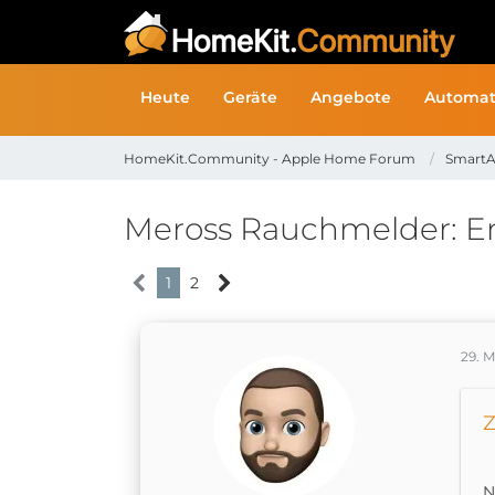
Heute
Geräte
Angebote
Automat
HomeKit.Community - Apple Home Forum
SmartA
Meross Rauchmelder: Erf
1
2
29. 
Z
N