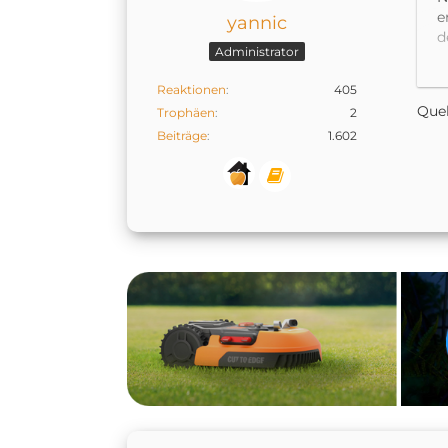
e
yannic
d
Administrator
is
A
Reaktionen
405
s
Quel
Trophäen
2
Beiträge
1.602
D
d
K
e
ü
z
D
s
J
W
W
D
h
e
d
B