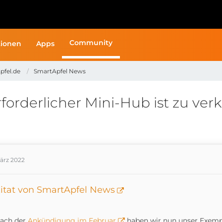
Community
ionen
Apps
pfel.de
SmartApfel News
orderlicher Mini-Hub ist zu verk
März 2022
itat von SmartApfel News
ach der
Ankündigung im Februar
haben wir nun unser Exemp