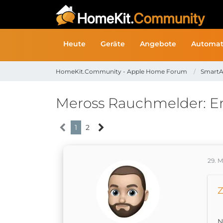
Heute
Geräte
Angebote
Automat
HomeKit.Community - Apple Home Forum
SmartA
Meross Rauchmelder: Erf
1
2
29. 
Z
N