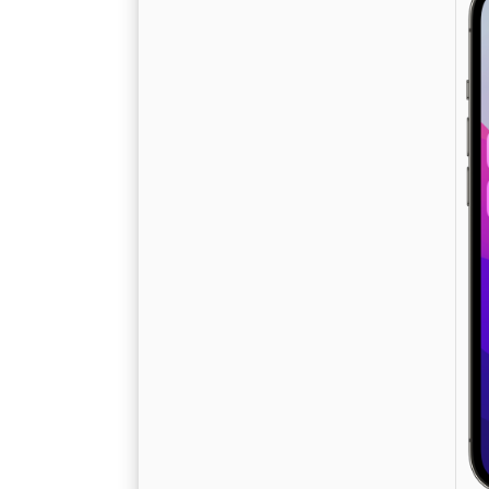
W
v
A
1
R
S
D
a