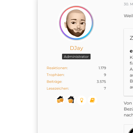
D
30. 
a
z
Weil
s
W
h
Z
u
8
DJay
Ü
e
a
Administrator
K
E
f
G
Reaktionen
1.179
A
a
Trophäen
9
a
d
B
Beiträge
3.575
a
Lesezeichen
7
I
a
Von 
u
Bezü
F
nach
u
H
D