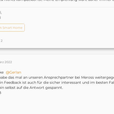
,
d
n Smart Home
2
ärz 2022
ke
Gerlan
habe das mal an unseren Ansprechpartner bei Meross weitergeg
in Feedback ist auch für die sicher interessant und im besten F
bin selbst auf die Antwort gespannt.
ß