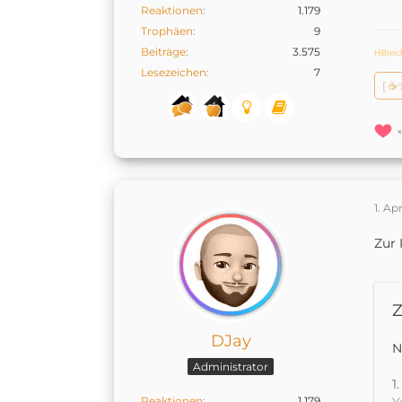
Reaktionen
1.179
Trophäen
9
Beiträge
3.575
Hilfrei
Lesezeichen
7
[ ☕
1. Ap
Zur 
Z
DJay
N
Administrator
1
Reaktionen
1.179