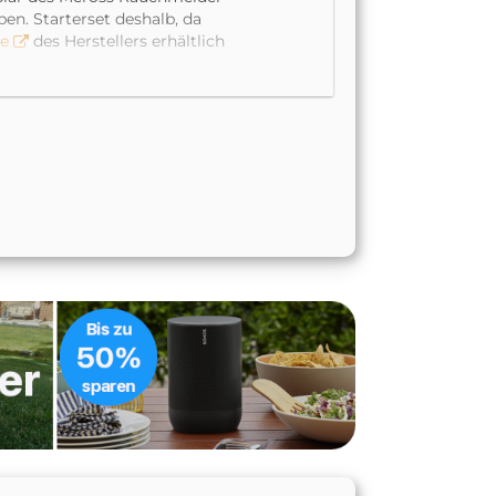
en. Starterset deshalb, da
ge
des Herstellers erhältlich
?!“, dieses kleine Zusatzteil
damit in etwa die Größe wie
ein Micro-USB Eingang. Das
ie Box aber kurzerhand
erbindung des Hubs erfolgt
en dann mit 433 MHz
er gedacht. Derzeit setzen
ung. Zudem hat
Meross uns im
sor, Bewegungsmelder und
n. Im April sollte es mit dem
Geräte angebunden werden.
m heimischen Netzwerk
n-Update erhalten hat –
App automatisch erkannt und
alls fix erledigt. Im
tes.