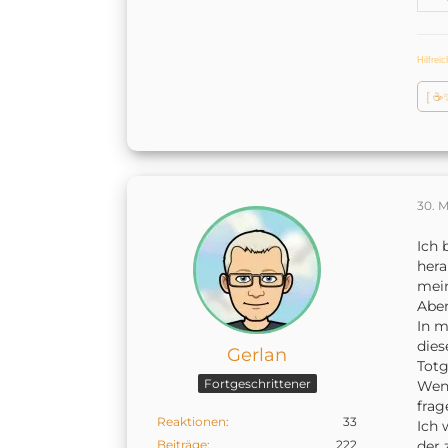
Hilfrei
[ ☕
30. 
Ich 
hera
mei
Aber
In m
dies
Gerlan
Totg
Fortgeschrittener
Wenn
frage
Reaktionen
33
Ich 
Beiträge
222
der 