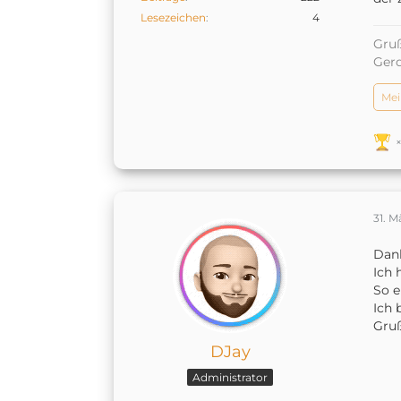
Lesezeichen
4
Gruß
Ger
Mei
31. M
Dan
Ich 
So e
Ich 
Gru
DJay
Administrator