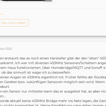
ch?
ↆ
️✨ Buy me a coffee ]
März 2022
bin erstaunt das es noch einen Hersteller gibt der den "alten"
uskramt. Ich war mit diversen 433MHz Sensoren/Schaltern angefa
nem Haus funktionierten. Über Homebridge/MQTT und Sonoff 4
 ob das sinnvoll ist wage ich zu bezweifeln.
einen Augen ist 433MHz eigentlich tot. Früher fehlte der Rückkan
en Geräten bzw. zukünftigen Sensoren möglich sein wird. Wenn d
eburt.
 ein Sensor nur mitteilen kann das er ausgelöst hat, es aber ni
n...
würde aktuell keine 433MHz Bridge mehr ins Netz legen, die Ge
zu nichts kompatibel ist. Meine Empfehlung wäre daher immer au