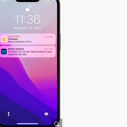
ir finden, der Meross Rauchmelder ist eine solide Anschaffung. 
on 46,56 € bietet Meross hier im Bereich der smarten Rauchmel
uswahl. Auf der sicheren Seite, dank der Zertifizierung nach d
4604 für „Rauchwarnmelder“, bist Du auf alle Fälle. Wer Intere
auchmelder hat, bekommt dank Community-Code
„
SMARTAPF
hop
.
er Beitrag
Meross Rauchmelder: Erforderlicher Mini-Hub ist zu v
uf
SmartApfel.de
.