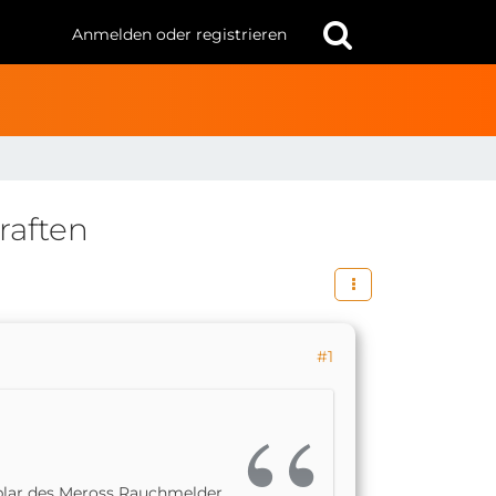
Anmelden oder registrieren
raften
#1
lar des Meross Rauchmelder