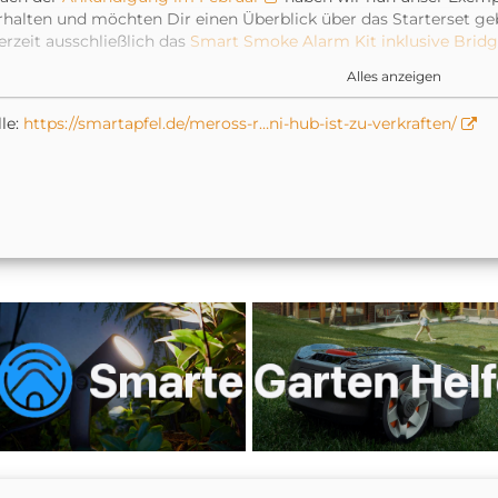
rhalten und möchten Dir einen Überblick über das Starterset geb
erzeit ausschließlich das
Smart Smoke Alarm Kit inklusive Brid
t.
Alles anzeigen
ber auch direkt vorweg, da viele schon stöhnen „Noch eine Bridge
ollte zu verkraften sein.
le:
https://smartapfel.de/meross-r…ni-hub-ist-zu-verkraften/
ie kleine Box misst nur zarte 5,9 × 4,1 × 2,1 Zentimeter und hat 
as Case der AirPods Pro. Als Stromanschluss genügt dem Hub 
abel und ein Netzteil liegen dem Lieferumfang bei. Wir haben d
infach an den USB-Anschluss unseres iMac angeschlossen. Die V
ber das 2.4 GHz WLAN. Die am Hub verbundenen Geräte sprech
ueinander.
er Hub ist aber nicht nur zum Einsatz mit dem neuen Rauchmeld
chon die Heizkörperthermostate von Meross auf diese Verbind
anuar angekündigt
, dass es in Kürze auch einen Kontaktsen
assermelder geben wird, die ebenfalls den Mini-Hub voraussetze
assermelder losgehen. An den Hub können übrigens bis zu 16 
ie kleine Box ist über den Scan des HomeKit-Codes schnell de
inzugefügt. Die
Meross App
– die übrigens kürzlich ein Desig
mpfehlen wir dennoch. Dort wird der Hub nach dem Start der 
er Kopplungsprozess mit dem Rauchmelder ist im Anschluss ebenf
edarfsfall versorgt die App den Hub mit aktuellen Firmwareupda