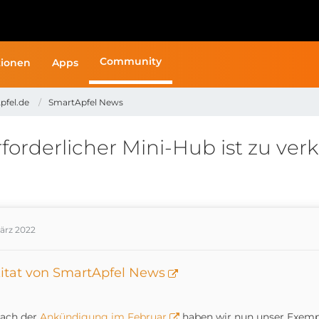
Community
ionen
Apps
pfel.de
SmartApfel News
orderlicher Mini-Hub ist zu verk
März 2022
itat von SmartApfel News
ach der
Ankündigung im Februar
haben wir nun unser Exemp