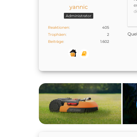
e
yannic
d
Administrator
is
A
Reaktionen
405
s
Quel
Trophäen
2
Beiträge
1.602
D
d
K
e
ü
z
D
s
J
W
W
D
h
e
d
B