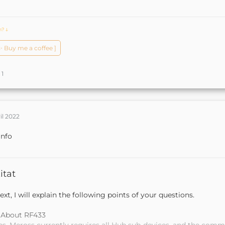
ch?
ↆ
️✨ Buy me a coffee ]
1
ril 2022
Info
itat
ext, I will explain the following points of your questions.
. About RF433