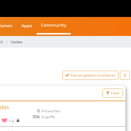
Community
ionen
Apps
it
Geräte
Alle als gelesen markieren
Filter
 das
0
Antworten
30k
Zugriffe
4