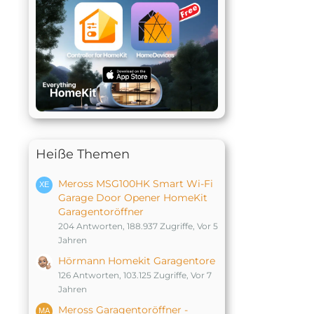
Heiße Themen
Meross MSG100HK Smart Wi-Fi
Garage Door Opener HomeKit
Garagentoröffner
204 Antworten, 188.937 Zugriffe, Vor 5
Jahren
Hörmann Homekit Garagentore
126 Antworten, 103.125 Zugriffe, Vor 7
Jahren
Meross Garagentoröffner -