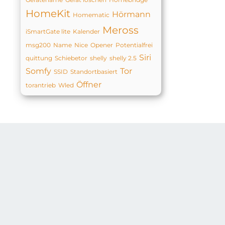
HomeKit
Hörmann
Homematic
Meross
iSmartGate lite
Kalender
msg200
Name
Nice
Opener
Potentialfrei
Siri
quittung
Schiebetor
shelly
shelly 2.5
Somfy
Tor
SSID
Standortbasiert
Öffner
torantrieb
Wled