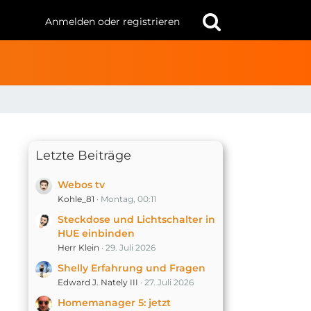
Anmelden oder registrieren
Letzte Beiträge
Webos tv
Kohle_81
Montag, 00:11
Steckdose und Lichtschalter in
HUE einbinden
Herr Klein
29. Juli 2026
Shelly Erfahrung und Fragen
Edward J. Nately III
27. Juli 2026
Homemanager 5: jetzt