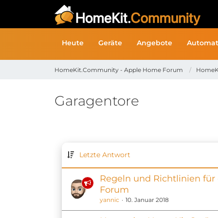
Heute
Geräte
Angebote
Automat
HomeKit.Community - Apple Home Forum
HomeK
Garagentore
Letzte Antwort
Regeln und Richtlinien für
Forum
yannic
10. Januar 2018