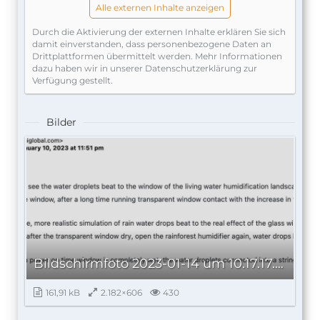
Alle externen Inhalte anzeigen
after a long time running transparent window
contact with the increase in water plus the tension
Durch die Aktivierung der externen Inhalte erklären Sie sich
of water, raindrop view
damit einverstanden, dass personenbezogene Daten an
View will become a rain screen landscape, more
Drittplattformen übermittelt werden. Mehr Informationen
realistic simulation of rain water drops beat to the
dazu haben wir in unserer Datenschutzerklärung zur
real effect of the glass window, this phenomenon
Verfügung gestellt.
is normal. To be
Close the humidifier for a period of time after the
Bilder
transparent window dry, open the rainforest
humidifier again, water drops hitting the
transparent window will again appear
Water droplet effect, with the increase in power on
time window is completely wet, the water droplets
connected into a string, gradually become a rain
screen landscape.
Bildschirm­foto 2023-01-14 um 10.17.17.png
161,91 kB
2.182×606
430