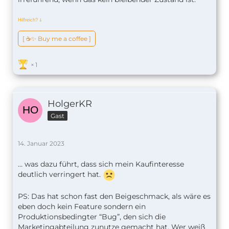
Hilfreich?
ↆ
[ ☕️✨ Buy me a coffee ]
1
HolgerKR
Gast
14. Januar 2023
… was dazu führt, dass sich mein Kaufinteresse
deutlich verringert hat.
PS: Das hat schon fast den Beigeschmack, als wäre es
eben doch kein Feature sondern ein
Produktionsbedingter “Bug”, den sich die
Marketingabteilung zunutze gemacht hat. Wer weiß