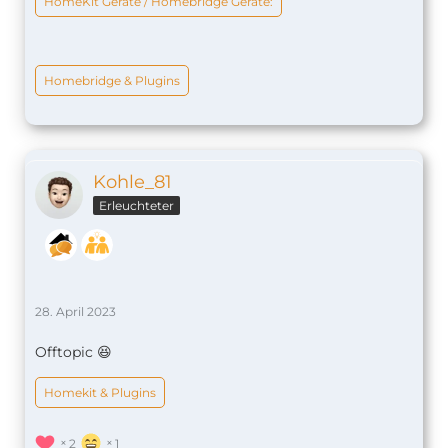
HomeKit Geräte / Homebridge Geräte:
Homebridge & Plugins
Kohle_81
Erleuchteter
28. April 2023
Offtopic 😆
Homekit & Plugins
2
1