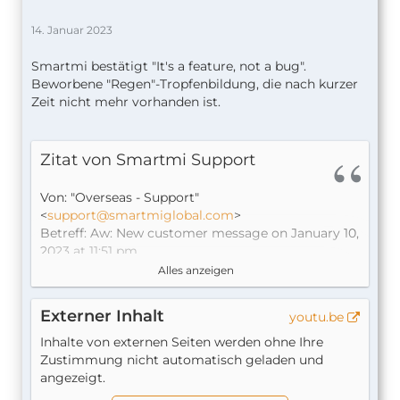
14. Januar 2023
Smartmi bestätigt "It's a feature, not a bug".
Beworbene "Regen"-Tropfenbildung, die nach kurzer
Zeit nicht mehr vorhanden ist.
Zitat von Smartmi Support
Von: "Overseas - Support"
<
support@smartmiglobal.com
>
Betreff: Aw: New customer message on January 10,
2023 at 11:51 pm
Datum: 11. Januar 2023 um 03:06:46 MEZ
Alles anzeigen
Hi，
Externer Inhalt
youtu.be
Rainforest pure humidifier can intuitively see the
water droplets beat to the window of the living
Inhalte von externen Seiten werden ohne Ihre
water humidification landscape, in the transparent
Zustimmung nicht automatisch geladen und
window
angezeigt.
Simulate the effect of rain lapping on the window,