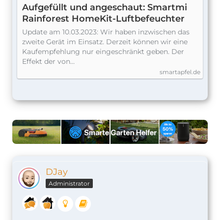
Aufgefüllt und angeschaut: Smartmi
Rainforest HomeKit-Luftbefeuchter
Update am 10.03.2023: Wir haben inzwischen das
zweite Gerät im Einsatz. Derzeit können wir eine
Kaufempfehlung nur eingeschränkt geben. Der
Effekt der von…
smartapfel.de
DJay
Administrator