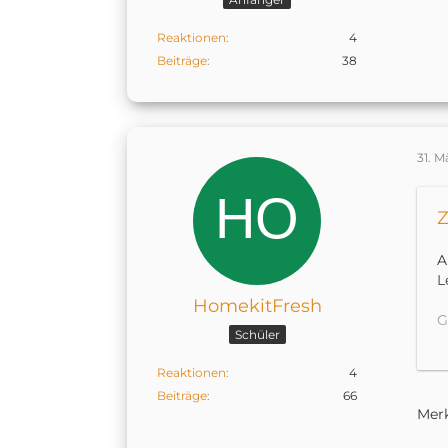
Reaktionen
4
Beiträge
38
31. M
Z
A
L
HomekitFresh
G
Schüler
H
Reaktionen
4
e
Beiträge
66
Merk