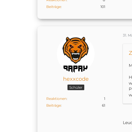
Beiträge
101
31. M
Z
M
H
hexxcode
w
Schüler
P
w
Reaktionen
1
Beiträge
61
Leuc