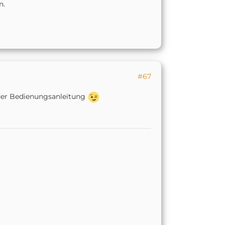
n.
#67
 der Bedienungsanleitung