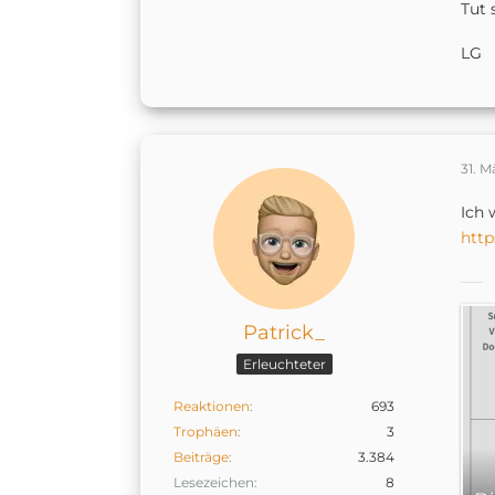
Tut 
LG
31. M
Ich 
http
Patrick_
Erleuchteter
Reaktionen
693
Trophäen
3
Beiträge
3.384
Lesezeichen
8