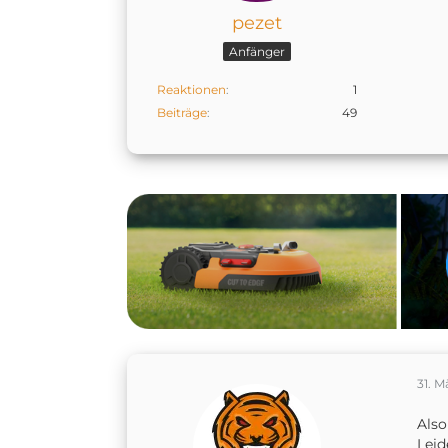
pezet
Anfänger
Reaktionen
1
Beiträge
49
31. M
Also
Leid