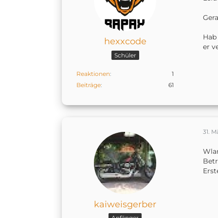
Gera
Hab 
hexxcode
er v
Schüler
Reaktionen
1
Beiträge
61
31. M
Wlan
Betr
Erst
kaiweisgerber
Anfänger