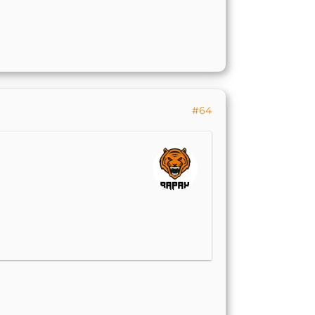
#64
t