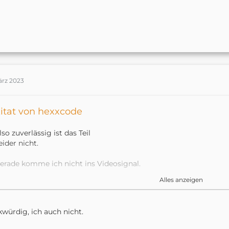
ärz 2023
itat von hexxcode
lso zuverlässig ist das Teil
eider nicht.
erade komme ich nicht ins Videosignal.
Alles anzeigen
ab den Hub schon neugestartet.
r verbindet, aber kein VideoSignal In der aqara app und HomeKi
würdig, ich auch nicht.