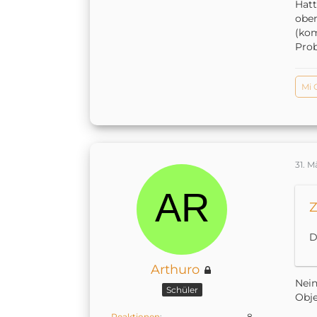
Hatt
oben
(kom
Pro
Mi 
31. M
Z
D
Arthuro
Nein
Schüler
Obje
Reaktionen
8