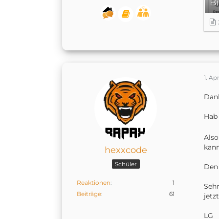
1. Ap
Dank
Hab 
Also
kann
hexxcode
Schüler
Den 
Reaktionen
1
Sehr
Beiträge
61
jetz
LG