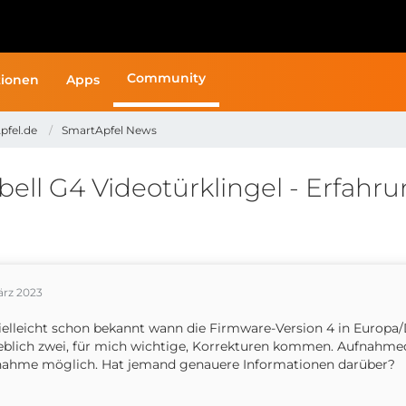
Community
ionen
Apps
pfel.de
SmartApfel News
ell G4 Videotürklingel - Erfahr
ärz 2023
vielleicht schon bekannt wann die Firmware-Version 4 in Europa/
blich zwei, für mich wichtige, Korrekturen kommen. Aufnahme
nahme möglich. Hat jemand genauere Informationen darüber?