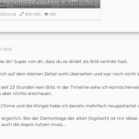
Bildschirm­foto 2023-03-31 um 21.42.01.png
239,12 kB
892×926
995
ril 2023
e dir! Super von dir, dass du es direkt als Bild verlinkt hast.
ich auf dem kleinen Zettel wohl übersehen und war noch nicht 
 seit 23 Stunden kein Bild. In der Timeline sehe ich komischer
 aber nichts anschauen.
Chime und die Klingel habe ich bereits mehrfach neugestartet un
 ärgerlich. Bei der Demontage der alten (logitech) ist mir dies
t auch die Aqara nutzen muss….