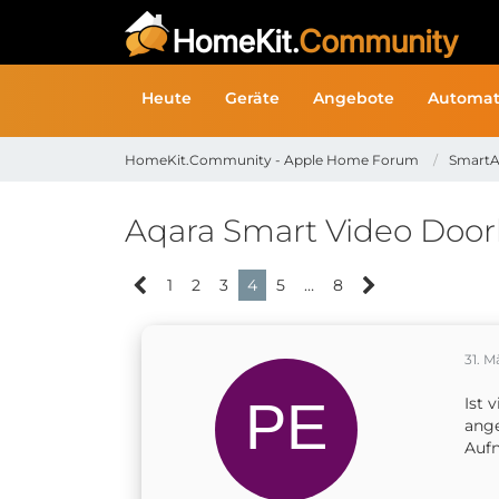
Heute
Geräte
Angebote
Automat
HomeKit.Community - Apple Home Forum
SmartA
Aqara Smart Video Doorb
1
2
3
4
5
…
8
31. M
Ist 
ange
Auf