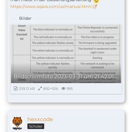
https://www.aqara.com/us/manual.html
Bilder
Bildschirm­foto 2023-03-31 um 21.42.01.png
239,12 kB
892×926
995
hexxcode
Schüler