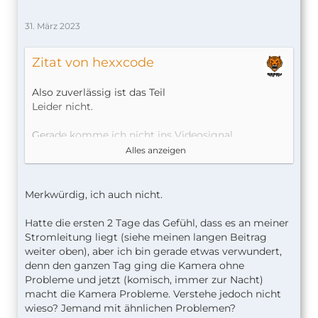
31. März 2023
Zitat von hexxcode
Also zuverlässig ist das Teil
Leider nicht.
Gerade komme ich nicht ins Videosignal.
Alles anzeigen
Hab den Hub schon neugestartet.
er verbindet, aber kein VideoSignal In der aqara
app und HomeKit
Merkwürdig, ich auch nicht.
Hatte die ersten 2 Tage das Gefühl, dass es an meiner
Stromleitung liegt (siehe meinen langen Beitrag
weiter oben), aber ich bin gerade etwas verwundert,
denn den ganzen Tag ging die Kamera ohne
Probleme und jetzt (komisch, immer zur Nacht)
macht die Kamera Probleme. Verstehe jedoch nicht
wieso? Jemand mit ähnlichen Problemen?