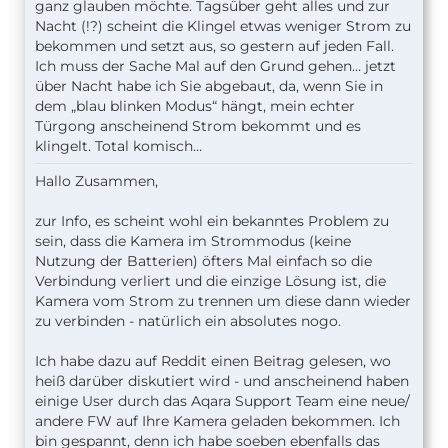
Sehr ärgerlich. Bei der Demontage der alten
ganz glauben möchte. Tagsüber geht alles und zur
(logitech) ist mir diese runtergefallen und
Nacht (!?) scheint die Klingel etwas weniger Strom zu
gesprungen, sodass ich jetzt auch die Aqara nutzen
bekommen und setzt aus, so gestern auf jeden Fall.
muss….
Ich muss der Sache Mal auf den Grund gehen… jetzt
über Nacht habe ich Sie abgebaut, da, wenn Sie in
LG
dem „blau blinken Modus“ hängt, mein echter
Türgong anscheinend Strom bekommt und es
edit: war gerade draußen. Klingel blinkte blau. Habe
klingelt. Total komisch…
dann die Sicherung ausgemacht. Angemacht.
Hallo Zusammen,
Ging … komisch
zur Info, es scheint wohl ein bekanntes Problem zu
sein, dass die Kamera im Strommodus (keine
Nutzung der Batterien) öfters Mal einfach so die
Verbindung verliert und die einzige Lösung ist, die
Kamera vom Strom zu trennen um diese dann wieder
zu verbinden - natürlich ein absolutes nogo.
Ich habe dazu auf Reddit einen Beitrag gelesen, wo
heiß darüber diskutiert wird - und anscheinend haben
einige User durch das Aqara Support Team eine neue/
andere FW auf Ihre Kamera geladen bekommen. Ich
bin gespannt, denn ich habe soeben ebenfalls das