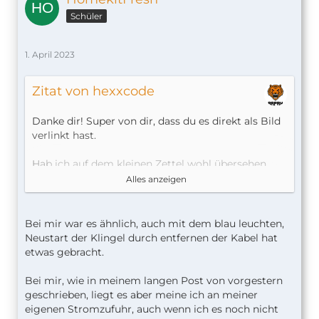
Schüler
1. April 2023
Zitat von hexxcode
Danke dir! Super von dir, dass du es direkt als Bild
verlinkt hast.
Hab ich auf dem kleinen Zettel wohl übersehen
und war noch nicht so weit es zu googeln
Alles anzeigen
Also seit 23 Stunden kein Bild. In der Timeline sehe
ich komischerweise Aufzeichnungen aus diesem
Bei mir war es ähnlich, auch mit dem blau leuchten,
Zeitraum, kann aber nichts anschauen.
Neustart der Klingel durch entfernen der Kabel hat
etwas gebracht.
Den Chime und die Klingel habe ich bereits
mehrfach neugestartet und sie koppeln sich ja
Bei mir, wie in meinem langen Post von vorgestern
auch -.-
geschrieben, liegt es aber meine ich an meiner
eigenen Stromzufuhr, auch wenn ich es noch nicht