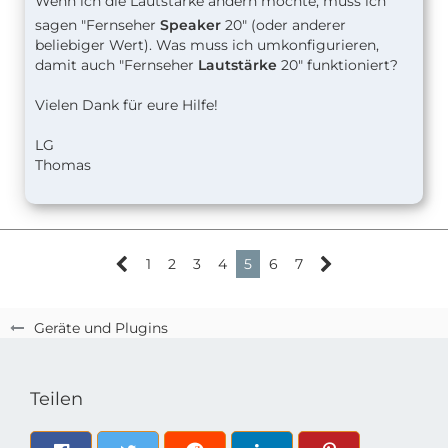
Wenn ich die
Lautstärke ändern möchte, muss ich
sagen "Fernseher
Speaker
20" (oder anderer
beliebiger Wert). Was muss ich umkonfigurieren,
damit auch "Fernseher
Lautstärke
20" funktioniert?
Vielen Dank für eure Hilfe!
LG
Thomas
1
2
3
4
5
6
7
Geräte und Plugins
Teilen