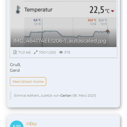
IMG_464174EE1206-1_autoscaled.jpg
71,21 kB
700×1.200
379
Gruß,
Gerd
Mein Smart Home
Einmal editiert, zuletzt von
Gerlan
(
18. März 2021
)
nbu