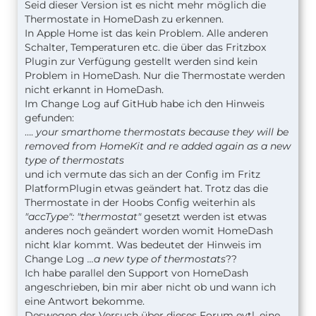
Seid dieser Version ist es nicht mehr möglich die
Thermostate in HomeDash zu erkennen.
In Apple Home ist das kein Problem. Alle anderen
Schalter, Temperaturen etc. die über das Fritzbox
Plugin zur Verfügung gestellt werden sind kein
Problem in HomeDash. Nur die Thermostate werden
nicht erkannt in HomeDash.
Im Change Log auf GitHub habe ich den Hinweis
gefunden:
….
your smarthome thermostats because they will be
removed from HomeKit and re added again as a new
type of thermostats
und ich vermute das sich an der Config im Fritz
PlatformPlugin etwas geändert hat. Trotz das die
Thermostate in der Hoobs Config weiterhin als
"accType": "thermostat"
gesetzt werden ist etwas
anderes noch geändert worden womit HomeDash
nicht klar kommt. Was bedeutet der Hinweis im
Change Log
...a new type of thermostats
??
Ich habe parallel den Support von HomeDash
angeschrieben, bin mir aber nicht ob und wann ich
eine Antwort bekomme.
Deswegen der Versuch über dieses Forum evtl. eine