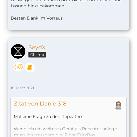
Lösung hinzubekommen.
Besten Dank im Vorraus
SeydX
Champ
18. März 2021
Zitat von Daniel318
Mal eine Frage zu den Repeatern:
Wenn ich ein weiteres Gerät als Repeater anlege
muss ich trotzdem die IP der FritzBox