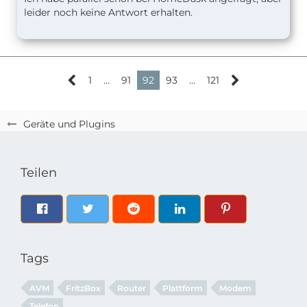
leider noch keine Antwort erhalten.
1
…
91
92
93
…
121
Geräte und Plugins
Teilen
Tags
AVM
FritzBox
Router
Plattform
Modem
Telefon