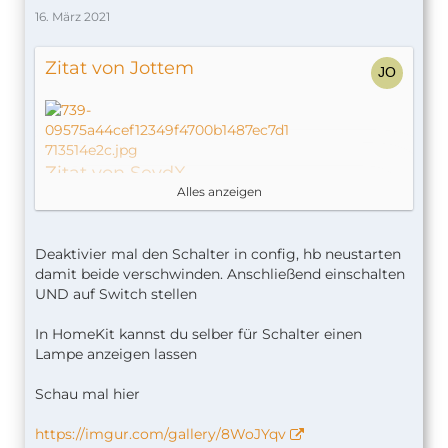
16. März 2021
Zitat von Jottem
Zitat von SeydX
Alles anzeigen
Beim DECT200 in config folgendes eintragen
("energy": true)
Deaktivier mal den Schalter in config, hb neustarten
https://github.com/SeydX/homeb…/example-
damit beide verschwinden. Anschließend einschalten
config.json#L115
UND auf Switch stellen
Und bei der FritzBox folgendes eintragen
In HomeKit kannst du selber für Schalter einen
("readOnly": true)
Lampe anzeigen lassen
https://github.com/SeydX/homeb…e/example-
Schau mal hier
config.json#L29
https://imgur.com/gallery/8WoJYqv
Hallo, zusammen