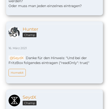
den Namen inkl Telefonnummer sehen willst
werden?
Oder muss man jeden einzelnes eintragen?
Hunter
Champ
16. März 2021
SeydX
Danke für den Hinweis: "Und bei der
FritzBox folgendes eintragen ("readOnly": true)"
Homekit
SeydX
Champ