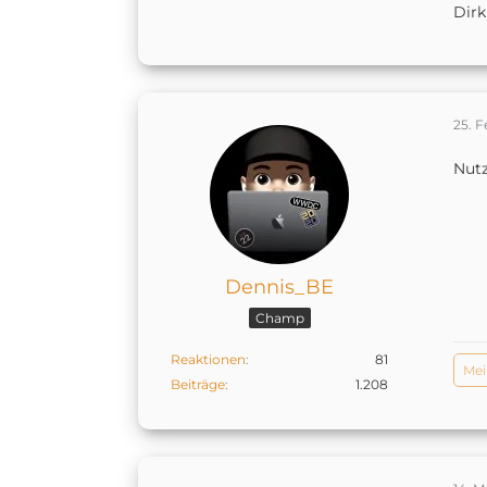
Dirk
25. F
Nutz
Dennis_BE
Champ
Reaktionen
81
Me
Beiträge
1.208