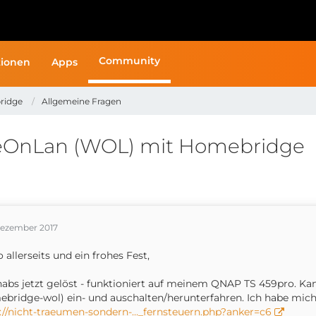
Community
ionen
Apps
ridge
Allgemeine Fragen
eOnLan (WOL) mit Homebridge
Dezember 2017
o allerseits und ein frohes Fest,
habs jetzt gelöst - funktioniert auf meinem QNAP TS 459pro. K
bridge-wol) ein- und auschalten/herunterfahren. Ich habe mich
://nicht-traeumen-sondern-…_fernsteuern.php?anker=c6