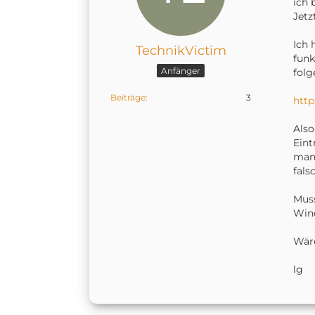
ich 
Jetz
Ich 
TechnikVictim
funk
Anfänger
folg
Beiträge
3
http
Also
Eint
manu
fals
Muss
Wind
Wäre
lg