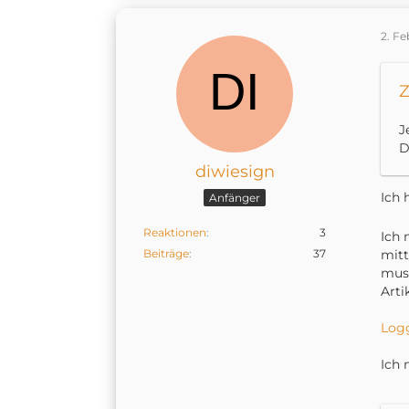
2. Fe
Z
J
D
diwiesign
Ich 
Anfänger
Reaktionen
3
Ich 
Beiträge
37
mitt
muss
Arti
Logg
Ich 