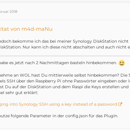
bruar 2018
itat von m4d-maNu
edoch bekomme ich das bei meiner Synology DiskStation nicht h
iskStation. Nur kann ich diese nicht abschalten und auch nicht
habe es jetzt nach 2 Nachmittagen basteln hinbekommen.
nehme an WOL hast Du mittlerweile selbst hinbekommen? Die S
els SSH über den Raspberry Pi ohne Passwörter eingeben oder le
t Du auf der DiskStation und dem Raspi die Keys erstellen und
kel sehr gut erklärt:
ing into Synology SSH using a key instead of a password
nutze folgende Parameter in der config.json für das PlugIn.