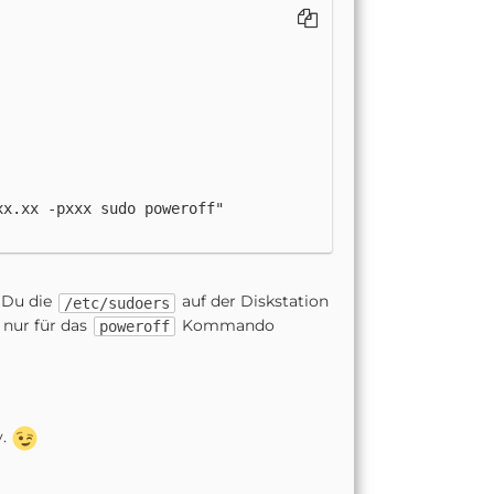
xx.xx
 Du die
auf der Diskstation
/etc/sudoers
 nur für das
Kommando
poweroff
y.