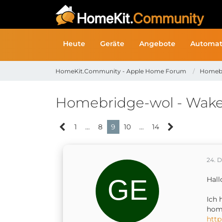
Heute
Geräte
Angebote
Automat
HomeKit.Community - Apple Home Forum
Homeb
Homebridge-wol - Wak
1
…
8
9
10
…
14
24. 
Hall
Ich 
home
http