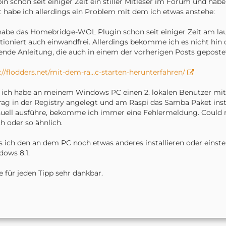
bin schon seit einiger Zeit ein stiller Mitleser im Forum und h
t habe ich allerdings ein Problem mit dem ich etwas anstehe:
habe das Homebridge-WOL Plugin schon seit einiger Zeit am lau
tioniert auch einwandfrei. Allerdings bekomme ich es nicht hin
ende Anleitung, die auch in einem der vorherigen Posts gepostet
://flodders.net/mit-dem-ra…c-starten-herunterfahren/
 ich habe an meinem Windows PC einen 2. lokalen Benutzer mit
rag in der Registry angelegt und am Raspi das Samba Paket insta
ell ausführe, bekomme ich immer eine Fehlermeldung. Could not
ch oder so ähnlich.
 ich den an dem PC noch etwas anderes installieren oder einste
ows 8.1.
 für jeden Tipp sehr dankbar.