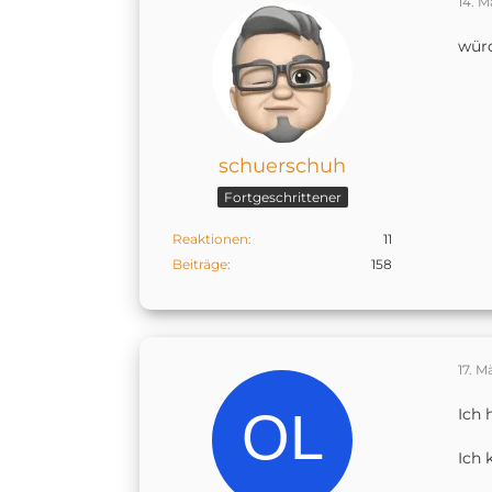
14. M
würd
schuerschuh
Fortgeschrittener
Reaktionen
11
Beiträge
158
17. M
Ich 
Ich 