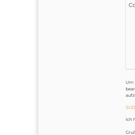
C
Um 
bear
auf
SUD
Ich 
Gruß