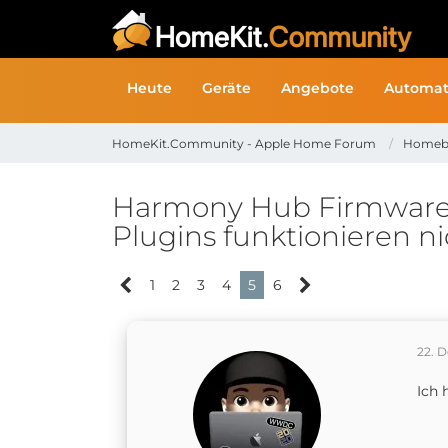
Heute
Geräte
Angebote
Automat
HomeKit.Community - Apple Home Forum
Homeb
Harmony Hub Firmware U
Plugins funktionieren n
1
2
3
4
5
6
22. 
Ich 