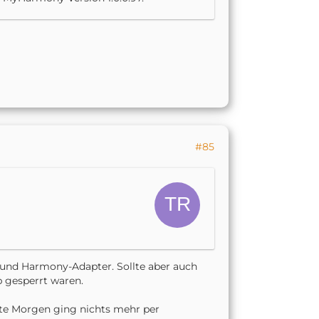
 tool:
ENABLE XMPP. FOR
to understand the impact of
#85
- und Harmony-Adapter. Sollte aber auch
 gesperrt waren.
ute Morgen ging nichts mehr per