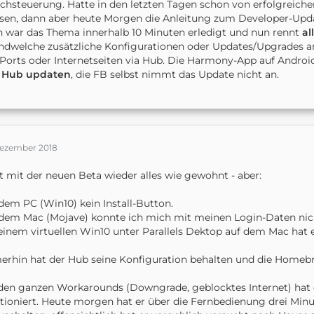
chsteuerung. Hatte in den letzten Tagen schon von erfolgrei
sen, dann aber heute Morgen die Anleitung zum Developer-Upda
 war das Thema innerhalb 10 Minuten erledigt und nun rennt
al
ndwelche zusätzliche Konfigurationen oder Updates/Upgrades a
Ports oder Internetseiten via Hub. Die Harmony-App auf Android
n
Hub
updaten
, die FB selbst nimmt das Update nicht an.
Dezember 2018
t mit der neuen Beta wieder alles wie gewohnt - aber:
dem PC (Win10) kein Install-Button.
dem Mac (Mojave) konnte ich mich mit meinen Login-Daten ni
einem virtuellen Win10 unter Parallels Dektop auf dem Mac hat es
rhin hat der Hub seine Konfiguration behalten und die Homebri
den ganzen Workarounds (Downgrade, geblocktes Internet) hat 
tioniert. Heute morgen hat er über die Fernbedienung drei Mi