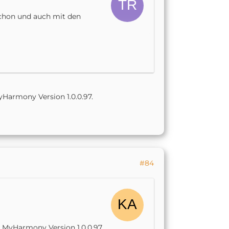
 schon und auch mit den
are frustrated with the
Harmony Version 1.0.0.97.
local API controls. While
ide a solution for those who
ill allow access to local
ill qualify a regular
d it. We expect to send out
#84
uary.
e firmware on your Hub.
r.
 MyHarmony Version 1.0.0.97.