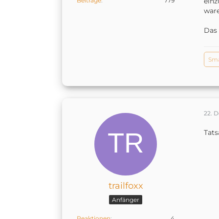
Beiträge
779
einz
ware
Das 
Sm
22. 
Tats
trailfoxx
Anfänger
Reaktionen
4