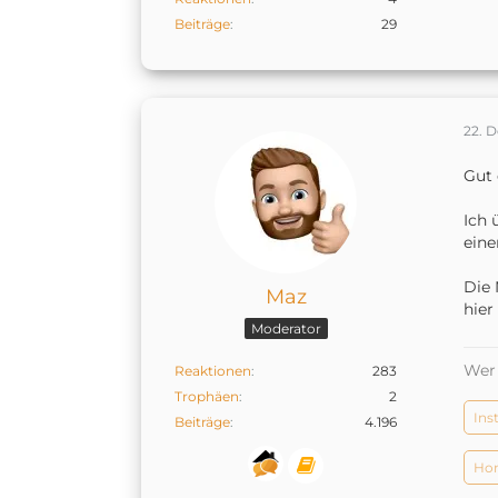
Beiträge
29
22. 
Gut 
Ich 
eine
Die 
Maz
hie
Moderator
Wer 
Reaktionen
283
Trophäen
2
Ins
Beiträge
4.196
Hom