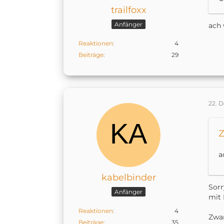
trailfoxx
Anfänger
ach
Reaktionen
4
Beiträge
29
22. 
T
Z
a
kabelbinder
Sorr
Anfänger
mit 
Reaktionen
4
Zwan
Beiträge
35