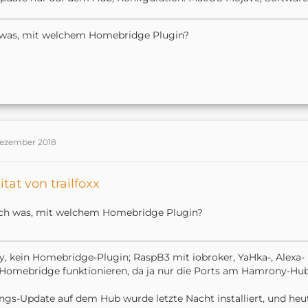
From the login page, press the following keys to access the
On Windows - Press Alt + F9
 was, mit welchem Homebridge Plugin?
On Macs - Press Fn + Option + F9
or
Option + F9.
Scroll down to the bottom where it says “FIRMWARE TO 
DEVELOPERS ONLY.”
Be sure to read through the short warning and disclaimer 
installing this firmware.
Click on Update Firmware.
Plug in your Harmony Hub via USB and click on Install.
Dezember 2018
hank you
itat von trailfoxx
ch was, mit welchem Homebridge Plugin?
y, kein Homebridge-Plugin; RaspB3 mit iobroker, YaHka-, Alexa
Homebridge funktionieren, da ja nur die Ports am Hamrony-Hub
gs-Update auf dem Hub wurde letzte Nacht installiert, und he