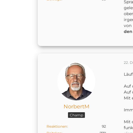
Spra
gele
oben
irge
von 
de
22. 
Läuf
Auf 
Auf 
Mit 
NorbertM
Imme
Champ
Mit 
Reaktionen
92
funk