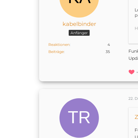
L
P
kabelbinder
H
Anfänger
I
Reaktionen
4
Funk
Beiträge
35
W
Upda
r
s
s
I
c
f
22. 
a
H
Z
F
U