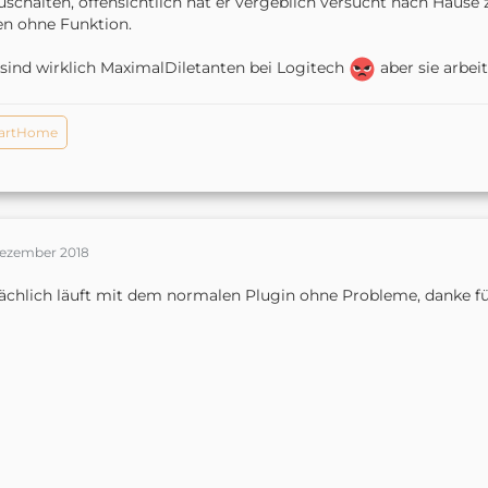
uschalten, offensichtlich hat er vergeblich versucht nach Haus
n ohne Funktion.
sind wirklich MaximalDiletanten bei Logitech
aber sie arbei
artHome
Dezember 2018
ächlich läuft mit dem normalen Plugin ohne Probleme, danke fü