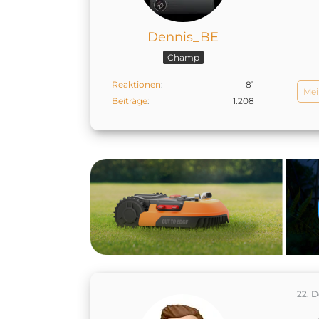
Dennis_BE
Champ
Reaktionen
81
Me
Beiträge
1.208
22. 