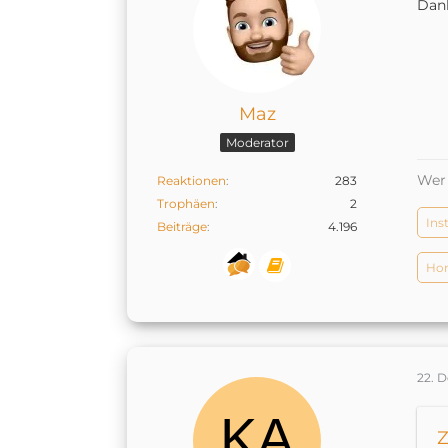
Dank
Maz
Moderator
Wer 
Reaktionen
283
Trophäen
2
Ins
Beiträge
4.196
Hom
22. 
Z