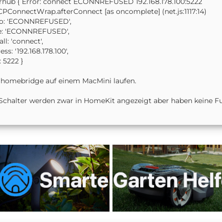
rhub { Error: connect ECONNREFUSED 192.168.178.100:5222
CPConnectWrap.afterConnect [as oncomplete] (net.js:1117:14)
no: 'ECONNREFUSED',
e: 'ECONNREFUSED',
all: 'connect',
ess: '192.168.178.100',
: 5222 }
homebridge auf einem MacMini laufen.
Schalter werden zwar in HomeKit angezeigt aber haben keine Fu