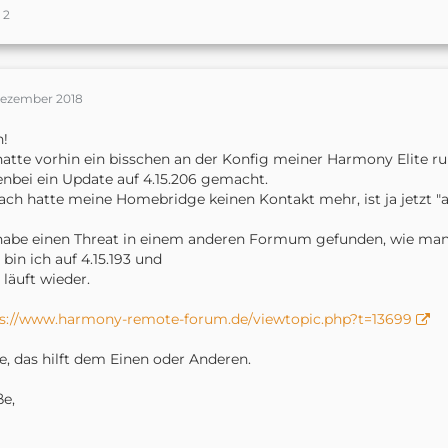
2
Dezember 2018
n!
hatte vorhin ein bisschen an der Konfig meiner Harmony Elite
nbei ein Update auf 4.15.206 gemacht.
ch hatte meine Homebridge keinen Kontakt mehr, ist ja jetzt "a
habe einen Threat in einem anderen Formum gefunden, wie ma
t bin ich auf 4.15.193 und
s läuft wieder.
ps://www.harmony-remote-forum.de/viewtopic.php?t=13699
e, das hilft dem Einen oder Anderen.
e,