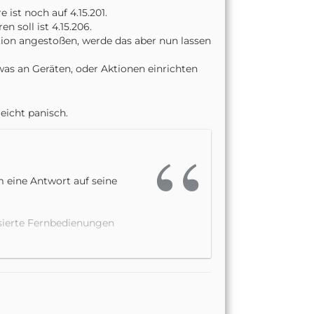
 ist noch auf 4.15.201.
 soll ist 4.15.206.
ion angestoßen, werde das aber nun lassen
s an Geräten, oder Aktionen einrichten
leicht panisch.
 eine Antwort auf seine
sierte Fernbedienungen
ie wir von einer
 Logitech nimmt die
ran, diese Art von Problemen
nnen. Wir sind uns bewusst,