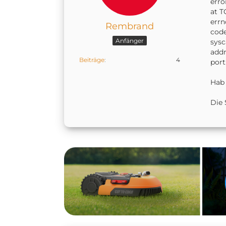
erro
at T
err
Rembrand
cod
Anfänger
sysc
addr
Beiträge
4
port
Hab 
Die 