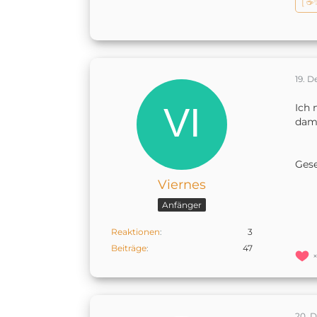
[ ☕
d
v
p
b
b
u
19. 
W
Ich 
d
dami
a
*
Ges
H
Viernes
H
Anfänger
I
Reaktionen
3
A
Beiträge
47
z
_
Ü
20. 