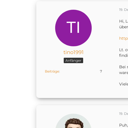
19. 
Hi, 
über
http
Lt. 
tino1991
find
Anfänger
Bei 
Beiträge
7
ware
Viel
19. 
Puh,