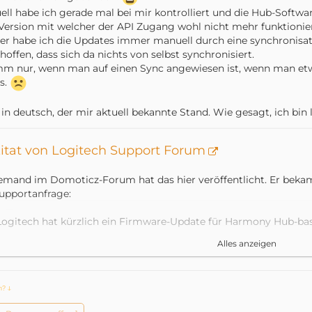
ell habe ich gerade mal bei mir kontrolliert und die Hub-Software
Version mit welcher der API Zugang wohl nicht mehr funktionieren
er habe ich die Updates immer manuell durch eine synchronisat
hoffen, dass sich da nichts von selbst synchronisiert.
 nur, wenn man auf einen Sync angewiesen ist, wenn man etwa
s.
 in deutsch, der mir aktuell bekannte Stand. Wie gesagt, ich bin 
itat von Logitech Support Forum
emand im Domoticz-Forum hat das hier veröffentlicht. Er bekam
upportanfrage:
Logitech hat kürzlich ein Firmware-Update für Harmony Hub-ba
eröffentlicht, das einige Sicherheitsschwachstellen behebt, auf d
Alles anzeigen
ybersicherheitsfirma eines Drittanbieters hingewiesen wurden.
icherheit seiner Kunden ernst, und wir arbeiten gewissenhaft da
u beheben, sobald sie entdeckt werden.
ch?
ↆ
etzte Woche haben wir mit der Einführung dieses Updates bego