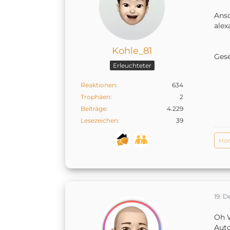
Anso
alex
Kohle_81
Ges
Erleuchteter
Reaktionen
634
Trophäen
2
Beiträge
4.229
Lesezeichen
39
Hom
19. 
Oh W
Aut