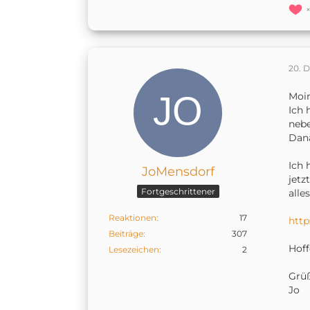
20. 
Moi
Ich 
nebe
Dana
Ich 
JoMensdorf
jetz
Fortgeschrittener
alle
Reaktionen
17
htt
Beiträge
307
Hoff
Lesezeichen
2
Grüß
Jo