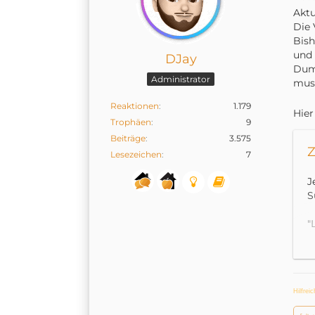
Aktu
Die 
Bish
und 
DJay
Dumm
Administrator
mus
Reaktionen
1.179
Hier
Trophäen
9
Beiträge
3.575
Z
Lesezeichen
7
J
S
"
v
C
S
z
Hilfrei
L