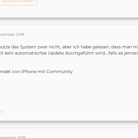
️✨ Buy me a coffee ]
ass einige Kunden, die undokumentierte Harmony-APIs für die 
erwenden, als Nebeneffekt des Schließens dieser Schwachstellen
rivaten lokalen Steuer-APIs wurden nie von Harmony-Funktionen 
edauerlich, dass Kunden, die diese nicht unterstützten Funktion
etroffen sind, aber die allgemeine Sicherheit unserer Produkte u
nsere Priorität.
Dezember 2018
ir empfehlen unseren Kunden, auf die neueste Firmware, Version 4
nutze das System zwar nicht, aber ich habe gelesen, dass man 
iesem Artikel finden Sie ausführliche Anweisungen zum Überprüf
t kein automatisches Update durchgeführt wird....falls es jemand
ktuellen Firmware-Version.
Zu den Produkten auf Nabenbasis gehören: Harmony Elite, Ha
endet von iPhone mit Community
ub, Harmony Ultimate Hub, Harmony Hub, Harmony Home Cont
armony Companion, Harmony Smart Keyboard, Harmony Ultim
ch hoffe, ich habe Sie ausreichend informiert."
uf ihrem Twitter-Feed haben sie erklärt, dass.... "Wir haben nicht
1
u aktivieren."
____________
bersetzt mit
http://www.DeepL.com/Translator
Dezember 2018