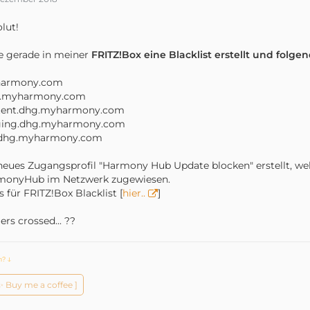
lut!
e gerade in meiner
FRITZ!Box eine Blacklist erstellt und folge
armony.com
s.myharmony.com
tent.dhg.myharmony.com
ging.dhg.myharmony.com
.dhg.myharmony.com
neues Zugangsprofil "Harmony Hub Update blocken" erstellt, wel
monyHub im Netzwerk zugewiesen.
s für FRITZ!Box Blacklist [
hier..
]
ers crossed... ??
ch?
ↆ
️✨ Buy me a coffee ]