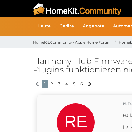
Heute
Geräte
Angebote
Automat
HomeKit.Community - Apple Home Forum
Homeb
Harmony Hub Firmware U
Plugins funktionieren n
1
2
3
4
5
6
19. 
Hall
[19.