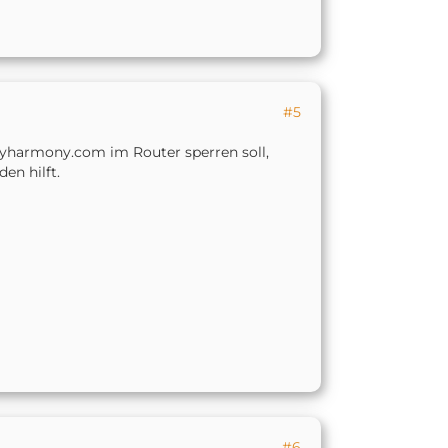
lokale Heimsteuerung
 betroffen waren. Diese
unterstützt. Es ist zwar
en nutzen, von diesem Fix
nd aller unserer Kunden ist
#5
.15.206, zu aktualisieren. In
myharmony.com im Router sperren soll,
en und Aktualisieren Ihrer
en hilft.
rmony Pro, Harmony Home
rol, Harmony Smart Control,
ate und Ultimate Home.
 vor, diese private API wieder
#6