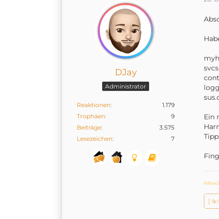
Abso
Hab
myh
svc
DJay
con
Administrator
log
sus
Reaktionen
1.179
Trophäen
9
Ein 
Har
Beiträge
3.575
Tipp
Lesezeichen
7
Fing
Hilfrei
[ ☕