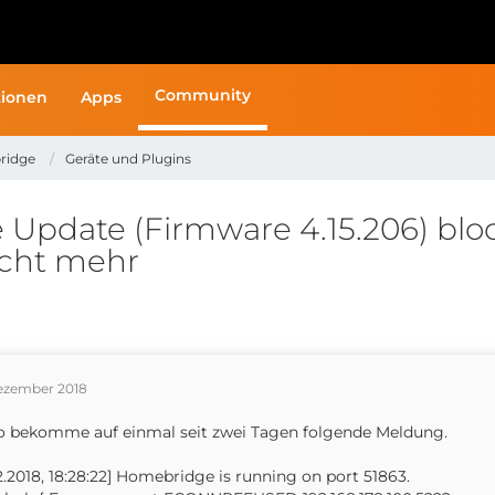
Community
ionen
Apps
ridge
Geräte und Plugins
pdate (Firmware 4.15.206) bloc
icht mehr
Dezember 2018
o bekomme auf einmal seit zwei Tagen folgende Meldung.
12.2018, 18:28:22] Homebridge is running on port 51863.