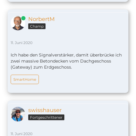
Online
NorbertM
Champ
11. Juni 2020
Ich habe den Signalverstärker, damit überbrücke ich
zwei massive Betondecken vom Dachgeschoss
(Gateway) zum Erdgeschoss.
SmartHome
swisshauser
Fortgeschrittener
11. Juni 2020