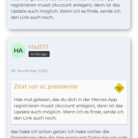
sind uptodate ?!?!
registrieren musst (Account anlegen), dann ist das
Update auch möglich. Wenn ich es finde, sende ich
Weiß jemand weiter oder kennt auch diesen Fehler
den Link auch noch.
und kann was dagegen tun?
Gruß
Hazl117
Anfänger
28. November 2020
Zitat von el_presidente
Hab mal gelesen, das du dich in der Meross App
registrieren musst (Account anlegen), dann ist das
Update auch möglich. Wenn ich es finde, sende ich
den Link auch noch.
das habe ich schon getan, ich habe vorher die
Steckdosen über die App gesteuert.Daher bin ich echt