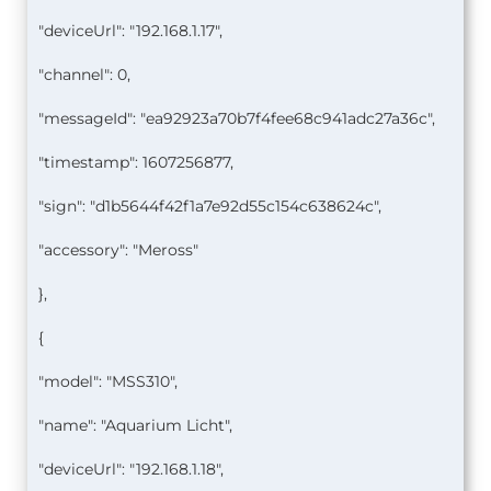
"deviceUrl": "192.168.1.17",
"channel": 0,
"messageId": "ea92923a70b7f4fee68c941adc27a36c",
"timestamp": 1607256877,
"sign": "d1b5644f42f1a7e92d55c154c638624c",
"accessory": "Meross"
},
{
"model": "MSS310",
"name": "Aquarium Licht",
"deviceUrl": "192.168.1.18",