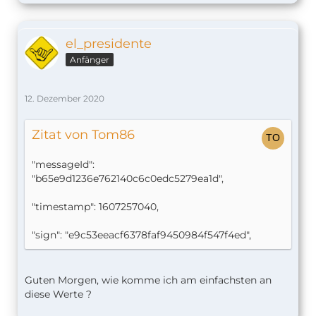
el_presidente
Anfänger
12. Dezember 2020
Zitat von Tom86
"messageId":
"b65e9d1236e762140c6c0edc5279ea1d",
"timestamp": 1607257040,
"sign": "e9c53eeacf6378faf9450984f547f4ed",
Guten Morgen, wie komme ich am einfachsten an
diese Werte ?