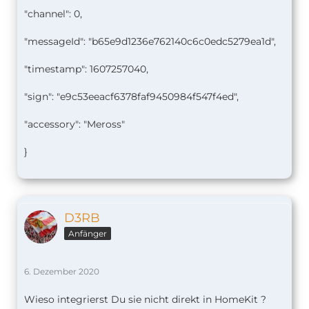
"channel": 0,
"messageId": "b65e9d1236e762140c6c0edc5279ea1d",
"timestamp": 1607257040,
"sign": "e9c53eeacf6378faf9450984f547f4ed",
"accessory": "Meross"
}
D3RB
Anfänger
6. Dezember 2020
Wieso integrierst Du sie nicht direkt in HomeKit ?