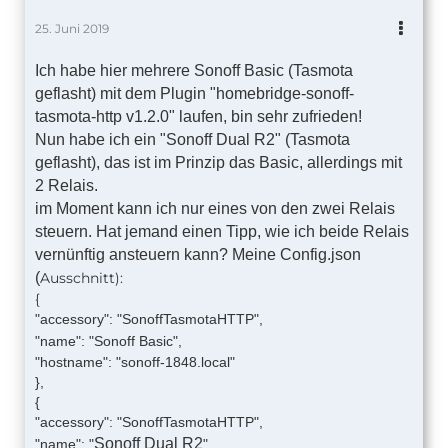
25. Juni 2019
Ich habe hier mehrere Sonoff Basic (Tasmota
geflasht) mit dem Plugin "homebridge-sonoff-
tasmota-http v1.2.0" laufen, bin sehr zufrieden!
Nun habe ich ein "Sonoff Dual R2" (Tasmota
geflasht), das ist im Prinzip das Basic, allerdings mit
2 Relais.
im Moment kann ich nur eines von den zwei Relais
steuern. Hat jemand einen Tipp, wie ich beide Relais
vernünftig ansteuern kann? Meine Config.json
(
Ausschnitt):
{
"accessory": "SonoffTasmotaHTTP",
"name": "Sonoff Basic
",
"hostname": "sonoff-1848.local"
},
{
"accessory": "SonoffTasmotaHTTP",
Sonoff Dual R2
"name": "
",