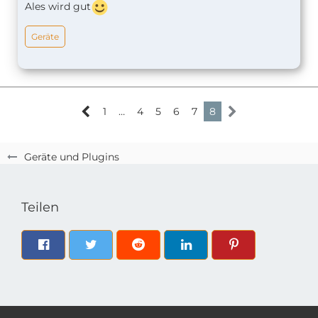
Ales wird gut
Geräte
1
…
4
5
6
7
8
Geräte und Plugins
Teilen