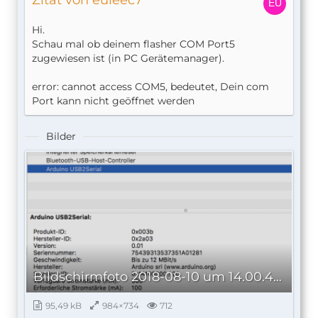
Zitat von euleec7
Hi.
Schau mal ob deinem flasher COM Port5
zugewiesen ist (in PC Gerätemanager).
error: cannot access COM5, bedeutet, Dein com
Port kann nicht geöffnet werden
Bilder
Bildschirmfoto 2018-08-10 um 14.00.48.png
95,49 kB
984×734
712