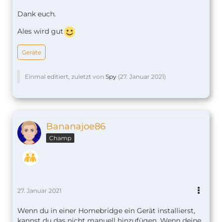
Dank euch.
Ales wird gut
[27.1.2021, 15:27:20] [Homebridge UI] Homeb
Geräte
Einmal editiert, zuletzt von
Spy
(
27. Januar 2021
)
Bananajoe86
Champ
27. Januar 2021
Wenn du in einer Homebridge ein Gerät installierst,
kannst du das nicht manuell hinzufügen. Wenn deine