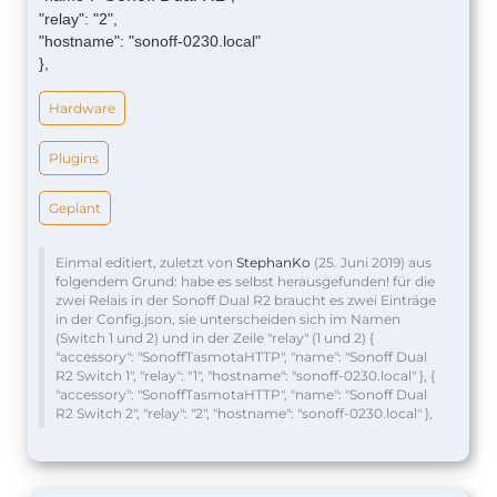
"relay": "2",
"hostname": "sonoff-0230.local"
},
Hardware
Plugins
Geplant
Einmal editiert, zuletzt von
StephanKo
(
25. Juni 2019
) aus
folgendem Grund: habe es selbst herausgefunden! für die
zwei Relais in der Sonoff Dual R2 braucht es zwei Einträge
in der Config.json, sie unterscheiden sich im Namen
(Switch 1 und 2) und in der Zeile "relay" (1 und 2) {
"accessory": "SonoffTasmotaHTTP", "name": "Sonoff Dual
R2 Switch 1", "relay": "1", "hostname": "sonoff-0230.local" }, {
"accessory": "SonoffTasmotaHTTP", "name": "Sonoff Dual
R2 Switch 2", "relay": "2", "hostname": "sonoff-0230.local" },