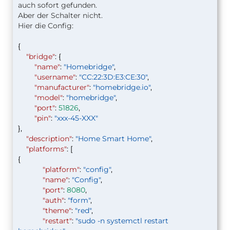
auch sofort gefunden.
Aber der Schalter nicht.
Hier die Config:
{
"bridge"
: {
"name"
:
"Homebridge"
,
"username"
:
"CC:22:3D:E3:CE:30"
,
"manufacturer"
:
"homebridge.io"
,
"model"
:
"homebridge"
,
"port"
:
51826
,
"pin"
:
"xxx-45-XXX"
},
"description"
:
"Home Smart Home"
,
"platforms"
: [
{
"platform"
:
"config"
,
"name"
:
"Config"
,
"port"
:
8080
,
"auth"
:
"form"
,
"theme"
:
"red"
,
"restart"
:
"sudo -n systemctl restart