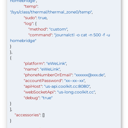
homebridge"
,
"temp"
:
"/sys/class/thermal/thermal_zone0/temp"
,
"sudo"
:
true
,
"log"
: {
"method"
:
"custom"
,
"command"
:
"journalctl -o cat -n 500 -f -u
homebridge"
}
},
{
"platform"
:
"eWeLink"
,
"name"
:
"eWeLink"
,
"phoneNumberOrEmail"
:
"
xxxxxx@xxx.de
"
,
"accountPassword"
:
"xx--xx--xx"
,
"apiHost"
:
"us-api.coolkit.cc:8080"
,
"webSocketApi"
:
"us-long.coolkit.cc"
,
"debug"
:
"true"
}
],
"accessories"
: []
}