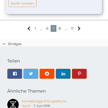
Spoiler anzeigen
1
…
6
7
8
…
11
Bridges
Teilen
Ähnliche Themen
homebridge-fritz-platform
SeydX
7. Juni 2018