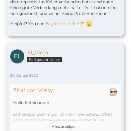
dem repeater im Keller verbunden hatte und dann
keine gute Verbindung mehr hatte. Dort hab ich ihn
nun geblockt, und bisher keine Probleme mehr
Helpful? You can
Buy me a coffee
El_Viejo
Fortgeschrittener
20. Januar 2020
Zitat von Vossy
Hallo Miteinander,
seit einiger Zeit muss ich mein eve extend öfters
vom Strom nehmen da er seine Verbindung
verloren hat, denke mal das er sich aufgehangen
Alles anzeigen