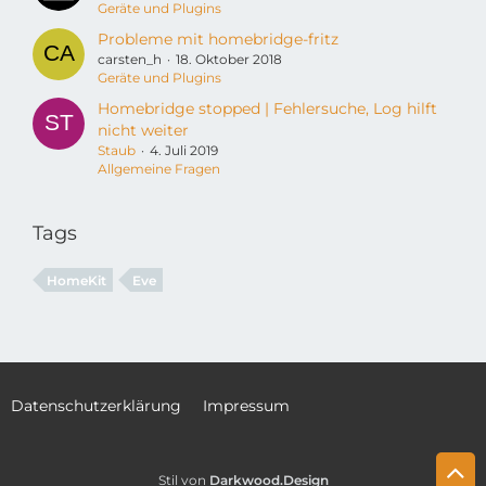
Geräte und Plugins
Probleme mit homebridge-fritz
carsten_h
18. Oktober 2018
Geräte und Plugins
Homebridge stopped | Fehlersuche, Log hilft
nicht weiter
Staub
4. Juli 2019
Allgemeine Fragen
Tags
HomeKit
Eve
Datenschutzerklärung
Impressum
Stil von
Darkwood.Design