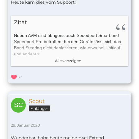
Heute kam dies vom Support:
Zitat
Neben AVM sind übrigens auch Speedport Smart und
Speedport Pro betroffen, bei den Geräte lässt sich das
Band Steering nicht deaktivieren, wie etwa bei Ubitiqui
und anderen.
Alles anzeigen
1
Ich habe Dir mal den Text beigepackt, den wir
vorgesehen haben.
Scout
Anfänger
Dein Router nutzt Band Steering, auch AP Steering
genannt, Eve Extend verliert dabei aktuell die
Verbindung zum Router/Access Point. Lässt sich Band
29. Januar 2020
Steering nicht deaktivieren, hilft das folgende Vorgehen:
Wunderbar, habe heute meine zwei Extend