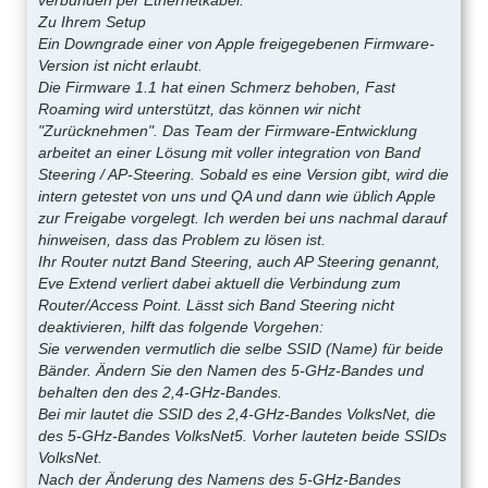
Zu Ihrem Setup
Ein Downgrade einer von Apple freigegebenen Firmware-
Version ist nicht erlaubt.
Die Firmware 1.1 hat einen Schmerz behoben, Fast
Roaming wird unterstützt, das können wir nicht
"Zurücknehmen". Das Team der Firmware-Entwicklung
arbeitet an einer Lösung mit voller integration von Band
Steering / AP-Steering. Sobald es eine Version gibt, wird die
intern getestet von uns und QA und dann wie üblich Apple
zur Freigabe vorgelegt. Ich werden bei uns nachmal darauf
hinweisen, dass das Problem zu lösen ist.
Ihr Router nutzt Band Steering, auch AP Steering genannt,
Eve Extend verliert dabei aktuell die Verbindung zum
Router/Access Point. Lässt sich Band Steering nicht
deaktivieren, hilft das folgende Vorgehen:
Sie verwenden vermutlich die selbe SSID (Name) für beide
Bänder. Ändern Sie den Namen des 5-GHz-Bandes und
behalten den des 2,4-GHz-Bandes.
Bei mir lautet die SSID des 2,4-GHz-Bandes VolksNet, die
des 5-GHz-Bandes VolksNet5. Vorher lauteten beide SSIDs
VolksNet.
Nach der Änderung des Namens des 5-GHz-Bandes