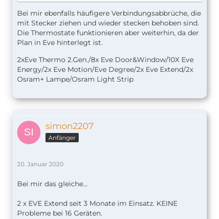
hat. Hat einer von euch die selben Probleme und
kann mir ein Tipp geben. Da an dem Extend 8
Bei mir ebenfalls häufigere Verbindungsabbrüche, die
Thermostate hängen werden die Automationen
mit Stecker ziehen und wieder stecken behoben sind.
nicht ausgeführt.
Die Thermostate funktionieren aber weiterhin, da der
Plan in Eve hinterlegt ist.
Habe schon alles Resettet und neu Eingebunden,
2xEve Thermo 2.Gen./8x Eve Door&Window/10X Eve
half leider nicht.
Energy/2x Eve Motion/Eve Degree/2x Eve Extend/2x
Osram+ Lampe/Osram Light Strip
Danke und Grüße
Vossy
simon2207
Anfänger
20. Januar 2020
Bei mir das gleiche...
2 x EVE Extend seit 3 Monate im Einsatz. KEINE
Probleme bei 16 Geräten.