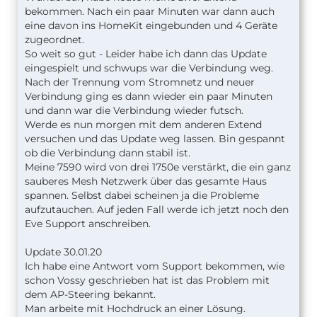
Du verwendest vermutlich die selbe SSID (Name) für
bekommen. Nach ein paar Minuten war dann auch
beide Bänder. Ändere den Namen des 5-GHz-Bandes
eine davon ins HomeKit eingebunden und 4 Geräte
und behalte den des 2,4-GHz-Bandes.
zugeordnet.
So weit so gut - Leider habe ich dann das Update
Bei mir lautet die SSID des 2,4-GHz-Bandes VolksNet,
eingespielt und schwups war die Verbindung weg.
die des 5-GHz-Bandes VolksNet5. Vorher lauteten beide
Nach der Trennung vom Stromnetz und neuer
SSIDs VolksNet.
Verbindung ging es dann wieder ein paar Minuten
und dann war die Verbindung wieder futsch.
Nach der Änderung des Namens des 5-GHz-Bandes
Werde es nun morgen mit dem anderen Extend
trennst Du Eve Extend für 1 Minute vom Strom und
versuchen und das Update weg lassen. Bin gespannt
verbindest es dann wieder. Es bucht sich dann in das
ob die Verbindung dann stabil ist.
2,4-GHz-Band ein und die Verbindungsabbrüche sollten
Meine 7590 wird von drei 1750e verstärkt, die ein ganz
aufhören.
sauberes Mesh Netzwerk über das gesamte Haus
spannen. Selbst dabei scheinen ja die Probleme
Das 2,4-GHz-Band bietet etwas mehr Reichweite bei
aufzutauchen. Auf jeden Fall werde ich jetzt noch den
geringerer Bandbreite, das ist bei unserer Anwendung
Eve Support anschreiben.
kein Problem.
Update 30.01.20
Wir arbeiten an der vollen Integration von Band Steering
Ich habe eine Antwort vom Support bekommen, wie
für Eve Extend.
schon Vossy geschrieben hat ist das Problem mit
dem AP-Steering bekannt.
Man arbeite mit Hochdruck an einer Lösung.