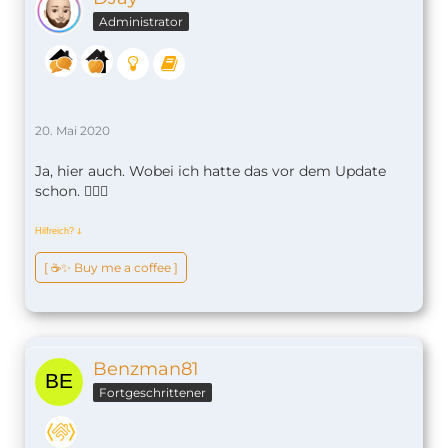
Administrator
20. Mai 2020
Ja, hier auch. Wobei ich hatte das vor dem Update
schon. 🤷🏼‍♂️
Hilfreich?
ↆ
[ ☕️✨ Buy me a coffee ]
Benzman81
Fortgeschrittener