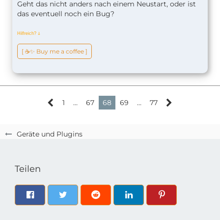
Geht das nicht anders nach einem Neustart, oder ist
das eventuell noch ein Bug?
Hilfreich?
ↆ
[ ☕️✨ Buy me a coffee ]
1
…
67
68
69
…
77
Geräte und Plugins
Teilen