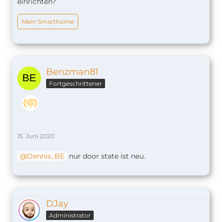
einrichten?
Mein Smarthome
Benzman81
Fortgeschrittener
15. Juni 2020
Dennis_BE
nur door state ist neu.
DJay
Administrator