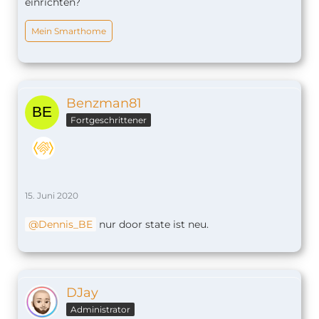
einrichten?
Mein Smarthome
Benzman81
Fortgeschrittener
15. Juni 2020
Dennis_BE
nur door state ist neu.
DJay
Administrator