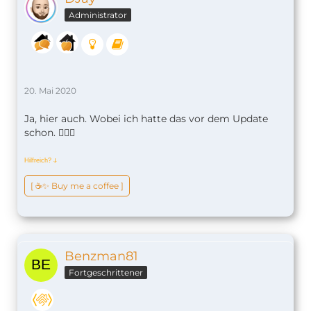
Administrator
20. Mai 2020
Ja, hier auch. Wobei ich hatte das vor dem Update
schon. 🤷🏼‍♂️
Hilfreich?
ↆ
[ ☕️✨ Buy me a coffee ]
Benzman81
Fortgeschrittener