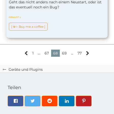
Geht das nicht anders nach einem Neustart, oder ist
das eventuell noch ein Bug?
Hilfreich?
ↆ
[ ☕️✨ Buy me a coffee ]
1
…
67
68
69
…
77
Geräte und Plugins
Teilen