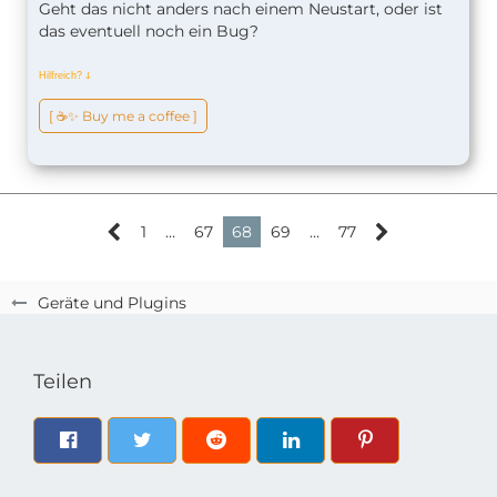
Geht das nicht anders nach einem Neustart, oder ist
das eventuell noch ein Bug?
Hilfreich?
ↆ
[ ☕️✨ Buy me a coffee ]
1
…
67
68
69
…
77
Geräte und Plugins
Teilen