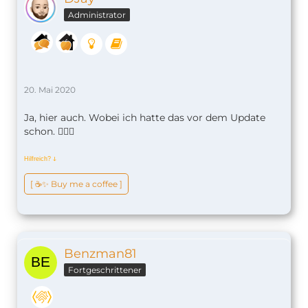
Administrator
20. Mai 2020
Ja, hier auch. Wobei ich hatte das vor dem Update
schon. 🤷🏼‍♂️
Hilfreich?
ↆ
[ ☕️✨ Buy me a coffee ]
Benzman81
Fortgeschrittener