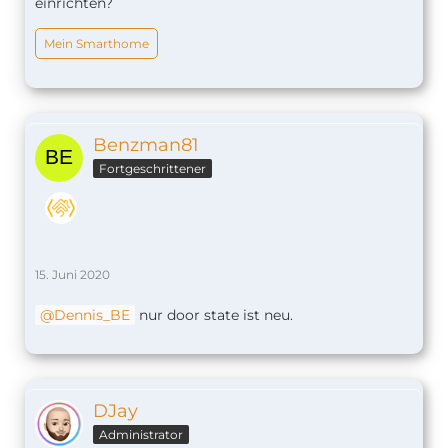
einrichten?
Mein Smarthome
Benzman81
Fortgeschrittener
15. Juni 2020
Dennis_BE
nur door state ist neu.
DJay
Administrator