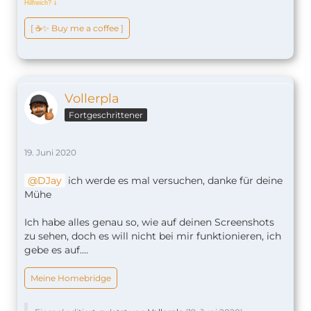
Hilfreich?
ↆ
[ ☕️✨ Buy me a coffee ]
Vollerpla
Fortgeschrittener
19. Juni 2020
DJay
ich werde es mal versuchen, danke für deine
Mühe
Ich habe alles genau so, wie auf deinen Screenshots
zu sehen, doch es will nicht bei mir funktionieren, ich
gebe es auf....
Meine Homebridge