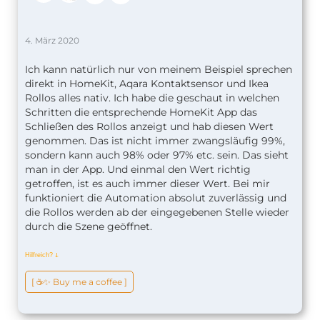
Fall wird das Rollo einfach wieder geöffnet. Es
bietet sich übrigens an, die Automation in Apples
Home App noch einmal zu bearbeiten und eine
4. März 2020
Sprachansage über einen AirPlay 2 Lautsprecher
hinzuzufügen. Wie das funktioniert, haben wir
Ich kann natürlich nur von meinem Beispiel sprechen
euch in der
letzten Automation der Woche
direkt in HomeKit, Aqara Kontaktsensor und Ikea
gezeigt. Das folgende Video demonstriert euch die
Rollos alles nativ. Ich habe die geschaut in welchen
komplette Automation.
Schritten die entsprechende HomeKit App das
Danke, Daniel!
Schließen des Rollos anzeigt und hab diesen Wert
Der Beitrag
Rollo nicht schließen, wenn das
genommen. Das ist nicht immer zwangsläufig 99%,
Fenster noch geöffnet ist
erschien zuerst auf
sondern kann auch 98% oder 97% etc. sein. Das sieht
SmartApfel.de
.
man in der App. Und einmal den Wert richtig
getroffen, ist es auch immer dieser Wert. Bei mir
funktioniert die Automation absolut zuverlässig und
die Rollos werden ab der eingegebenen Stelle wieder
durch die Szene geöffnet.
Hilfreich?
ↆ
[ ☕️✨ Buy me a coffee ]