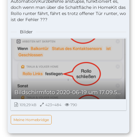
Automation/Kurzbefehle anstupse, funktioniert es,
doch wenn man über die Schaltfläche in HomeKit das
Rollo runter fährt, fährt es trotz offener Tür runter, wo
ist der Fehler ???
Bilder
Bildschirmfoto 2020-06-19 um 17.09.50.png
109,29 kB
423×484
790
Meine Homebridge