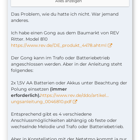
Netatmo gedrückt gehalten wird. Lässt man
ausschließen, das die Netamo immer wieder
Alles anzeigen
vorher los, endet die Melodie auch sofort. Und
zwischen den AP wechselt...
derjenige hatte gesagt, er habe dieses Problem
Konnte die Klingel auch dazu überenden, das neue
Das Problem, wie du hatte ich nicht. War jemand
NUR lösen können, indem er zusätzlich Batterien
Wlan zu übernehmen, allerdings bekomme ich
anderes.
eingelegt hat.
dann keine Verbindung zum Homekit hin...
Und Ulti meinte dann, das dürfe man um Gottes
@toralt: Bei dir hat es ja anscheinend funktioniert,
Ich habe einen Gong aus dem Baumarkt von REV
Willen nicht machen, warum auch immer.....
musstest du da was besonderes einstellen?
Ritter. Model 810
https://www.rev.de/DE_produkt_4478.ahtml
Nu bin ich am Überlegen, ob ich das trotzdem
Grüße,
auch mal versuche....
Michael
Der Gong kann im Trafo oder Batteriebetrieb
angeschlossen werden. Aber in der Anleitung steht
Grüße
folgendes:
2x 1,5V AA Batterien oder Akkus unter Beachtung der
Polung einsetzen
(immer
erforderlich).
https://www.rev.de/ddo/artikel…
ungsanleitung_0046810.pdf
Entsprechend gibt es 4 verschiedene
Anschlussmöglichkeiten abhängig ob feste oder
wechselnde Melodie und Trafo oder Batteriebetrieb.
Aber in Konstellation mit der Netatmo kommt ja nur