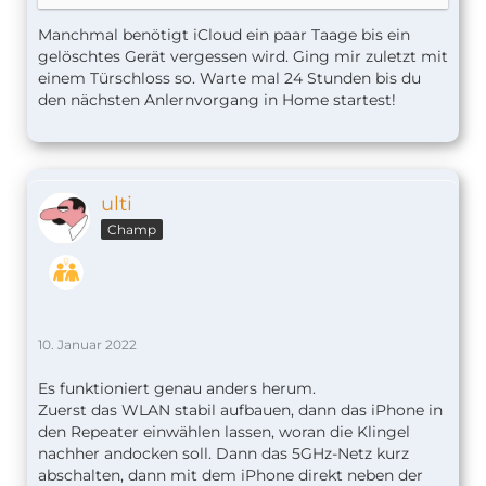
Wo fange ich an.
Eigentlich lief alles gut. Die Klingel ist korrekt
Manchmal benötigt iCloud ein paar Taage bis ein
angeschlossen. Der Gong ertönt.
gelöschtes Gerät vergessen wird. Ging mir zuletzt mit
Nun wollte ich den WLAN-Empfang verbessern
einem Türschloss so. Warte mal 24 Stunden bis du
und habe die Klingel aus dem weiter entfernten
den nächsten Anlernvorgang in Home startest!
Repeater und leider auch aus der FRITZ!Box
entfernt. Die Klingel sollte sich nur mit einem extra
gekauften neuen WLAN (Mesh)Repeater verbinden.
Jetzt funktioniert gar nichts mehr und ich
ulti
bekomme keine Verbindung mehr zur Klingel. Die
weiße LED glüht in Dauerschleife und das Koppeln
Champ
in HomeKit schlägt fehl. Habe mittlerweile ca. 10
Resets durchgeführt.
Offensichtlich liegt ein Netzwerk Problem vor.
Einmal hat es geklappt das die Klingel in der
Security App erscheint und sich auch verbindet
10. Januar 2022
jedoch konnte ich per HomeKit keine Verbindung
aufbauen sodass ich gezwungen war mal wieder
Es funktioniert genau anders herum.
alles zurücksetzen und von neuem zu beginnen.
Zuerst das WLAN stabil aufbauen, dann das iPhone in
den Repeater einwählen lassen, woran die Klingel
Hat jemand eine Idee was ich noch tun könnte ?
nachher andocken soll. Dann das 5GHz-Netz kurz
Wäre für jeden Tipp dankbar!
abschalten, dann mit dem iPhone direkt neben der