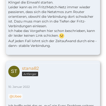
Klingel die Einwahl starten.
Kurzer Nachtrag: Mittlerweile leuchtet die blaue
Leider kann es im Fritz!Match-Netz immer wieder
LED und HomeKit sagt (beim Installationsprozess)
passieren, dass sich die Netatmos zum Router
das Gerät ist bereits vorhanden. Ich kann es nur
orientieren, obwohl die Verbindung dort schwächer
nirgendwo finden
ist. Dazu muss man sich in die Tiefen der Fritz-
Verbindungen einlesen.
Gruß
Ich habe das Vorgehen hier schon beschrieben, kann
Stana
dir leider keinen Link schicken.
Auf jeden Fall lohnt sich der Zeitaufwand durch eine -
dann- stabile Verbindung.
stana82
Anfänger
10. Januar 2022
Ubee
Ich hoffe echt das es „nur“ ein Sync Problem seitens