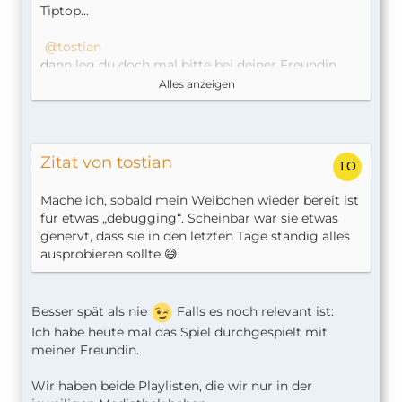
Tiptop...
tostian
dann leg du doch mal bitte bei deiner Freundin
eine Playlist mit einfachen Namen an + mit einem
Alles anzeigen
Lied das dir sofort auffällt. Umgekehrt eine neue
Playlist bei dir mit einfachem anderen Namen +
einem bekannten anderen Lied.
Zitat von tostian
Dann erkennt man ja sofort, auf welchen account
da grade zugegriffen wird.
Mache ich, sobald mein Weibchen wieder bereit ist
Vielleicht benötigt Apple Musik ja noch eine
für etwas „debugging“. Scheinbar war sie etwas
Freigabe bei Siri?
genervt, dass sie in den letzten Tage ständig alles
ausprobieren sollte 😅
Bei mir war das zu beginn glaube ich Zufall, dass
ich dachte es Funktioniert.
Besser spät als nie
Falls es noch relevant ist:
Ich habe heute mal das Spiel durchgespielt mit
meiner Freundin.
Wir haben beide Playlisten, die wir nur in der