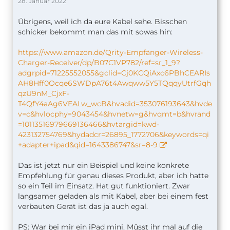
28. Januar 2022
Übrigens, weil ich da eure Kabel sehe. Bisschen
schicker bekommt man das mit sowas hin:
https://www.amazon.de/Qrity-Empfänger-Wireless-
Charger-Receiver/dp/B07C1VP782/ref=sr_1_9?
adgrpid=71225552055&gclid=Cj0KCQiAxc6PBhCEARIs
AH8Hff0Ocqe6SWDpA76t4Awqww5Y5TQqqyUtrfGqh
qzU9nM_CjxF-
T4QfY4aAg6VEALw_wcB&hvadid=353076193643&hvde
v=c&hvlocphy=9043454&hvnetw=g&hvqmt=b&hvrand
=10113516979669136466&hvtargid=kwd-
423132754769&hydadcr=26895_1772706&keywords=qi
+adapter+ipad&qid=1643386747&sr=8-9
Das ist jetzt nur ein Beispiel und keine konkrete
Empfehlung für genau dieses Produkt, aber ich hatte
so ein Teil im Einsatz. Hat gut funktioniert. Zwar
langsamer geladen als mit Kabel, aber bei einem fest
verbauten Gerät ist das ja auch egal.
PS: War bei mir ein iPad mini. Müsst ihr mal auf die