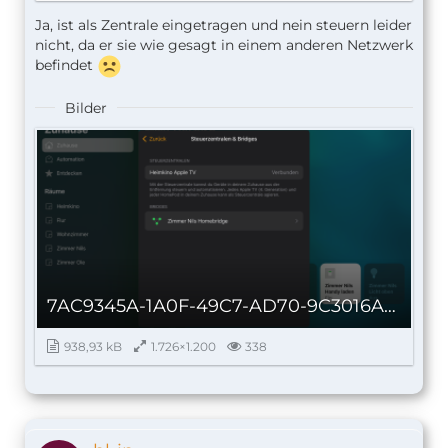
Ja, ist als Zentrale eingetragen und nein steuern leider
nicht, da er sie wie gesagt in einem anderen Netzwerk
befindet
Bilder
7AC9345A-1A0F-49C7-AD70-9C3016A83962_autoscaled.png
938,93 kB
1.726×1.200
338