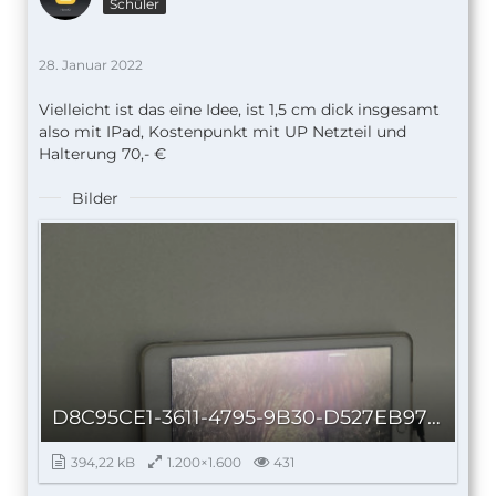
Schüler
28. Januar 2022
Vielleicht ist das eine Idee, ist 1,5 cm dick insgesamt
also mit IPad, Kostenpunkt mit UP Netzteil und
Halterung 70,- €
Bilder
D8C95CE1-3611-4795-9B30-D527EB97BB51_autoscaled.jpg
394,22 kB
1.200×1.600
431