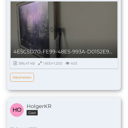
4E5C5D70-FE99-48E5-993A-D0152E96321E_autoscaled.jpg
386,47 kB
1.600×1.200
403
Weisheiten
HolgerKR
Gast