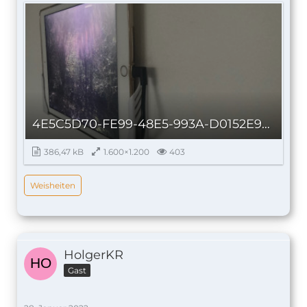
4E5C5D70-FE99-48E5-993A-D0152E96321E_autoscaled.jpg
386,47 kB
1.600×1.200
403
Weisheiten
HolgerKR
Gast