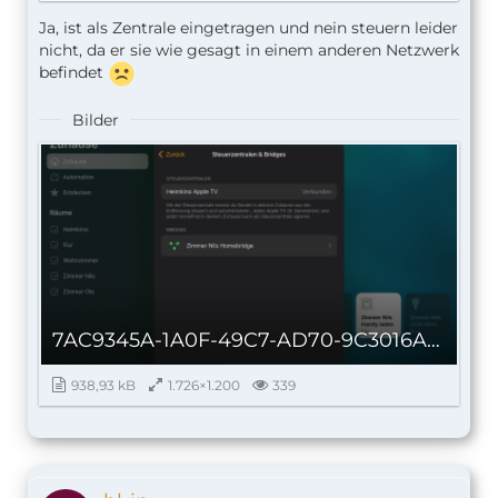
Ja, ist als Zentrale eingetragen und nein steuern leider
nicht, da er sie wie gesagt in einem anderen Netzwerk
befindet
Bilder
7AC9345A-1A0F-49C7-AD70-9C3016A83962_autoscaled.png
938,93 kB
1.726×1.200
339