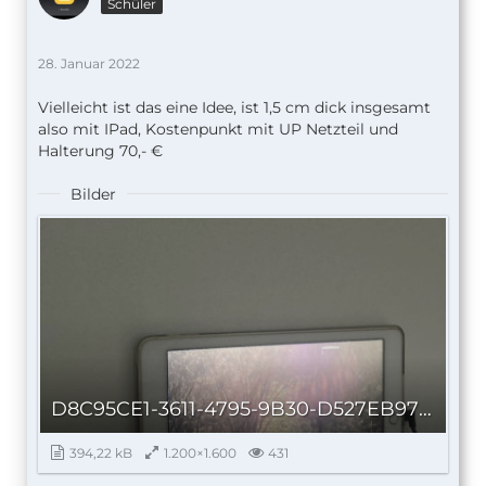
Schüler
28. Januar 2022
Vielleicht ist das eine Idee, ist 1,5 cm dick insgesamt
also mit IPad, Kostenpunkt mit UP Netzteil und
Halterung 70,- €
Bilder
D8C95CE1-3611-4795-9B30-D527EB97BB51_autoscaled.jpg
394,22 kB
1.200×1.600
431