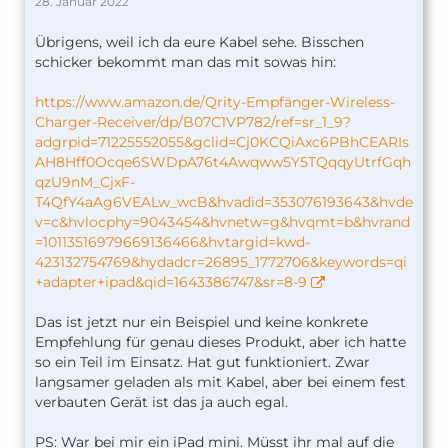
28. Januar 2022
Übrigens, weil ich da eure Kabel sehe. Bisschen
schicker bekommt man das mit sowas hin:
https://www.amazon.de/Qrity-Empfänger-Wireless-
Charger-Receiver/dp/B07C1VP782/ref=sr_1_9?
adgrpid=71225552055&gclid=Cj0KCQiAxc6PBhCEARIs
AH8Hff0Ocqe6SWDpA76t4Awqww5Y5TQqqyUtrfGqh
qzU9nM_CjxF-
T4QfY4aAg6VEALw_wcB&hvadid=353076193643&hvde
v=c&hvlocphy=9043454&hvnetw=g&hvqmt=b&hvrand
=10113516979669136466&hvtargid=kwd-
423132754769&hydadcr=26895_1772706&keywords=qi
+adapter+ipad&qid=1643386747&sr=8-9
Das ist jetzt nur ein Beispiel und keine konkrete
Empfehlung für genau dieses Produkt, aber ich hatte
so ein Teil im Einsatz. Hat gut funktioniert. Zwar
langsamer geladen als mit Kabel, aber bei einem fest
verbauten Gerät ist das ja auch egal.
PS: War bei mir ein iPad mini. Müsst ihr mal auf die