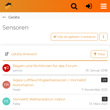
Geräte
Sensoren
Alle als gelesen markieren
Letzte Antwort
Filter
Regeln und Richtlinien für das Forum
yannic
10. Januar 2018
Aqara Luftfeuchtigkeitsensoren + HomeKit
29
Automation
haasi
7. November 2021
HomeKit Wetterstation indoor
13
Feba
13. März 2021