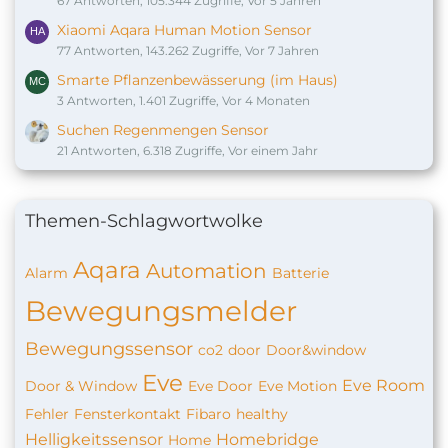
67 Antworten, 105.344 Zugriffe, Vor 5 Jahren
Xiaomi Aqara Human Motion Sensor
77 Antworten, 143.262 Zugriffe, Vor 7 Jahren
Smarte Pflanzenbewässerung (im Haus)
3 Antworten, 1.401 Zugriffe, Vor 4 Monaten
Suchen Regenmengen Sensor
21 Antworten, 6.318 Zugriffe, Vor einem Jahr
Themen-Schlagwortwolke
Aqara
Automation
Alarm
Batterie
Bewegungsmelder
Bewegungssensor
co2
door
Door&window
Eve
Eve Room
Door & Window
Eve Door
Eve Motion
Fehler
Fensterkontakt
Fibaro
healthy
Helligkeitssensor
Homebridge
Home