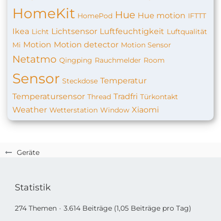
HomeKit
Hue
Hue motion
HomePod
IFTTT
Ikea
Lichtsensor
Luftfeuchtigkeit
Licht
Luftqualität
Motion
Motion detector
Mi
Motion Sensor
Netatmo
Qingping
Rauchmelder
Room
Sensor
Temperatur
Steckdose
Temperatursensor
Tradfri
Thread
Türkontakt
Weather
Xiaomi
Wetterstation
Window
Geräte
Statistik
274 Themen
3.614 Beiträge (1,05 Beiträge pro Tag)