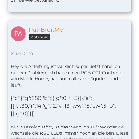
Stripe wie gewünscht.
PatrBreitMe
Anfänger
21. Mai 2020
Hey die Anleitung ist wirklich super. Jetzt habe ich
nur ein Problem, ich habe einen RGB CCT Controller
von Magic Home, hab auch alles konfiguriert und
läuft.
{"c":{"q":850,"b":[{"g":0,"t":5}]},"a":
[{"t":30,"r":14,"g":12,"v":13,"ww":15,"cw":5,"b":
[{"g":0}]}]}
nur was mich stört, ist das wenn ich auf ww oder cw
wechsele die RGB LEDs immer noch an bleiben. Diese