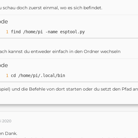
 schau doch zuerst einmal, wo es sich befindet.
ode
find /home/pi -name esptool.py
ch kannst du entweder einfach in den Ordner wechseln
ode
cd /home/pi/.local/bin
spiel) und die Befehle von dort starten oder du setzt den Pfad a
ai 2020
en Dank.