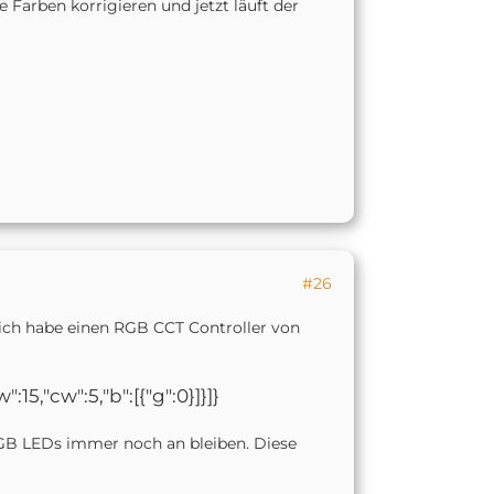
 Farben korrigieren und jetzt läuft der
#26
, ich habe einen RGB CCT Controller von
ww":15,"cw":5,"b":[{"g":0}]}]}
RGB LEDs immer noch an bleiben. Diese