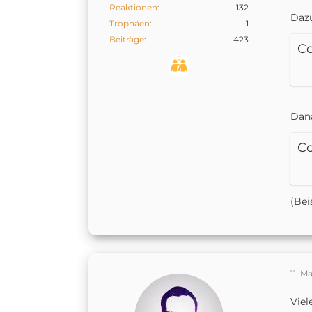
Reaktionen
132
Dazu
Trophäen
1
Beiträge
423
C
Dana
C
(Bei
11. M
Viel