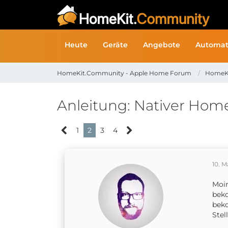
Heute
Geräte
Angebote
Automat
HomeKit.Community - Apple Home Forum
HomeK
Anleitung: Nativer Hom
1
2
3
4
10. M
Moin
beko
beko
Stel