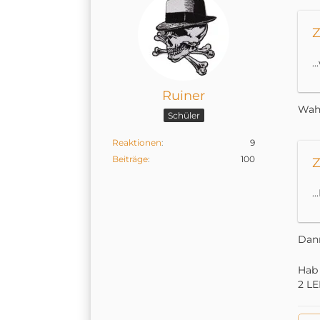
Z
.
Ruiner
Wahr
Schüler
Reaktionen
9
Beiträge
100
Z
.
Dann
Hab 
2 LE