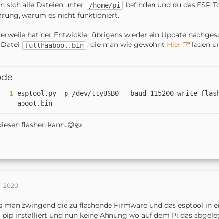
 sich alle Dateien unter
befinden und du das ESP Too
/home/pi
ärung, warum es nicht funktioniert.
lerweile hat der Entwickler übrigens wieder ein Update nachge
 Datei
, die man wie gewohnt
Hier
laden u
fullhaaboot.bin
ode
esptool.py -p /dev/ttyUSB0 --baud 115200 write_flas
aboot.bin
diesen flashen kann..😉👍
ai 2020
 man zwingend die zu flashende Firmware und das esptool in e
 pip installiert und nun keine Ahnung wo auf dem Pi das abgeleg