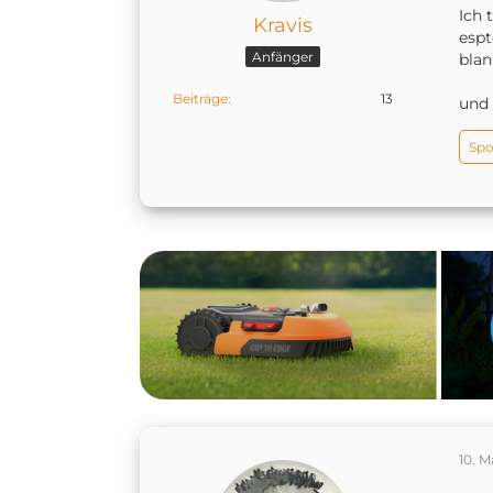
Ich 
Kravis
espt
Anfänger
blan
Beiträge
13
und
Spo
10. M