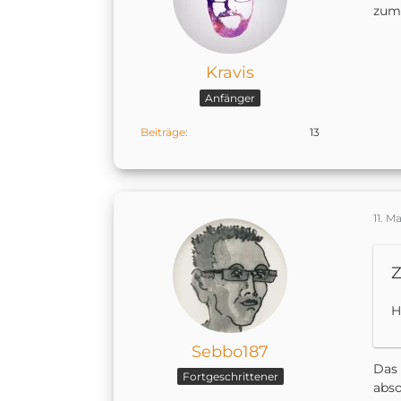
zumi
Kravis
Anfänger
Beiträge
13
11. M
Z
H
Sebbo187
Das 
Fortgeschrittener
abso