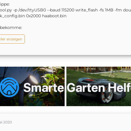
tippe:
ool.py -p /dev/ttyUSB0 --baud 115200 write_flash -fs 1MB -fm dou
k_config.bin 0x2000 haaboot.bin
 bekomme:
iler anzeigen
ai 2020