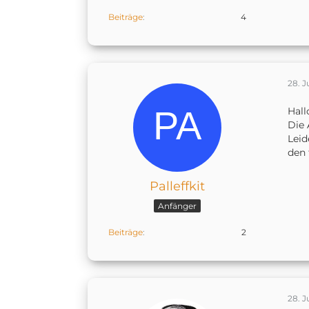
Beiträge
4
28. J
Hall
Die 
Leid
den 
Palleffkit
Anfänger
Beiträge
2
28. J