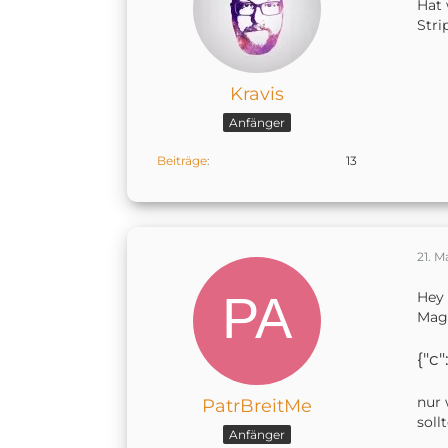
Hat 
Stri
Kravis
Anfänger
Beiträge
13
21. M
Hey 
Magi
{"c"
nur 
PatrBreitMe
soll
Anfänger