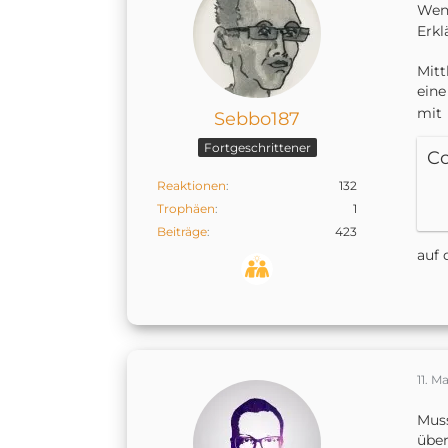
Wenn
Erkl
Mitt
eine
mit
Sebbo187
Fortgeschrittener
C
Reaktionen
132
Trophäen
1
Beiträge
423
auf 
11. M
Muss
über