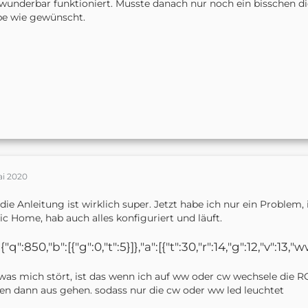
wunderbar funktioniert. Musste danach nur noch ein bisschen die
pe wie gewünscht.
ai 2020
die Anleitung ist wirklich super. Jetzt habe ich nur ein Problem
c Home, hab auch alles konfiguriert und läuft.
:{"q":850,"b":[{"g":0,"t":5}]},"a":[{"t":30,"r":14,"g":12,"v":13,"
was mich stört, ist das wenn ich auf ww oder cw wechsele die 
ten dann aus gehen. sodass nur die cw oder ww led leuchtet