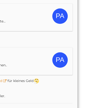
e...
en..
nd
für kleines Geld
er.