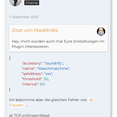
Champ
7. September 2020
Zitat von Maddin84
Hey, mich würden auch mal Eure Einstellungen im
Plugin interessieren.
{
"accessory"
:
"laundrify"
,
"name"
:
"Waschmaschine"
,
"ipAddress"
:
"xxx"
,
"threshold"
:
30
,
"interval"
:
60
}
Ich bekomme aber die gleichen Fehler wie
Flausen
...
at TCP.onStreamRead