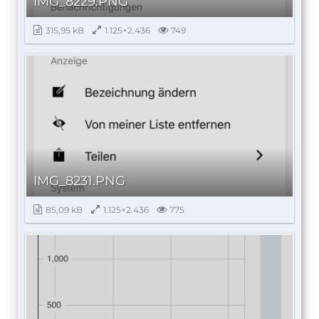
IMG_8229.PNG
315,95 kB
1.125×2.436
749
IMG_8231.PNG
85,09 kB
1.125×2.436
775