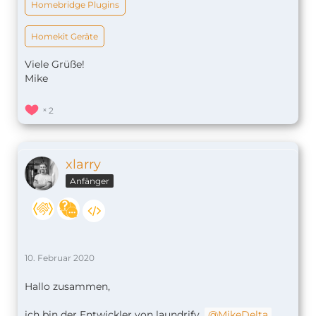
Homebridge Plugins
Homekit Geräte
Viele Grüße!
Mike
2
xlarry
Anfänger
10. Februar 2020
Hallo zusammen,
ich bin der Entwickler von laundrify.
MikeDelta