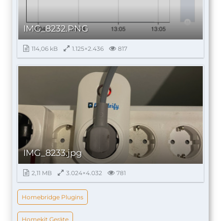
IMG_8232.PNG
114,06 kB
1.125×2.436
817
IMG_8233.jpg
2,11 MB
3.024×4.032
781
Homebridge Plugins
Homekit Geräte