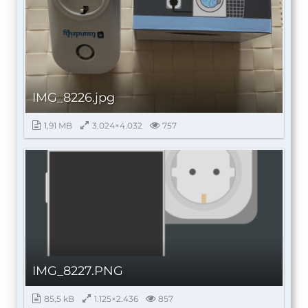
IMG_8226.jpg
1,91 MB
3.024×4.032
757
IMG_8227.PNG
85,5 kB
1.125×2.436
857