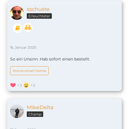
sschuste
Erleuchteter
16. Januar 2020
So ein Unsinn. Hab sofort einen bestellt.
Home smart home
3
2
MikeDelta
Champ