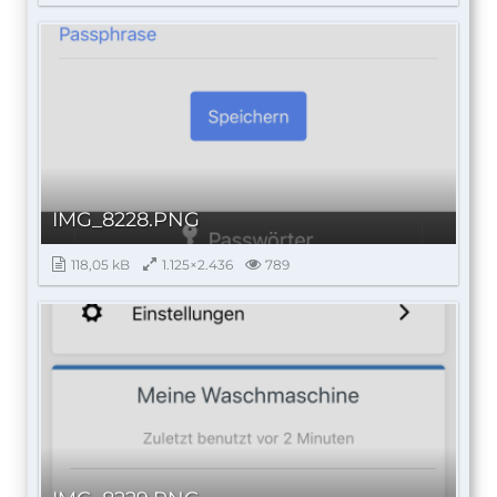
IMG_8228.PNG
118,05 kB
1.125×2.436
789