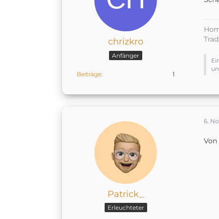
Home
Trad
chrizkro
Anfänger
Ei
un
Beiträge
1
6. N
Von 
Patrick_
Erleuchteter