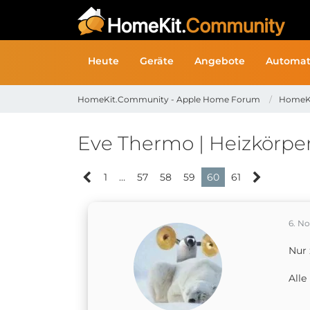
Heute
Geräte
Angebote
Automat
HomeKit.Community - Apple Home Forum
HomeK
Eve Thermo | Heizkörpe
1
…
57
58
59
60
61
6. N
Nur
Alle