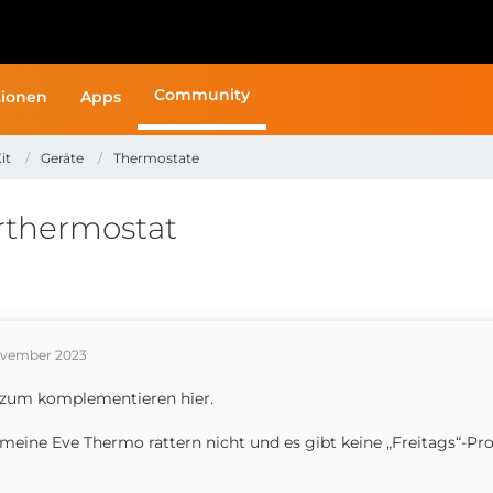
Community
ionen
Apps
it
Geräte
Thermostate
rthermostat
ovember 2023
 zum komplementieren hier.
 meine Eve Thermo rattern nicht und es gibt keine „Freitags“-Pr