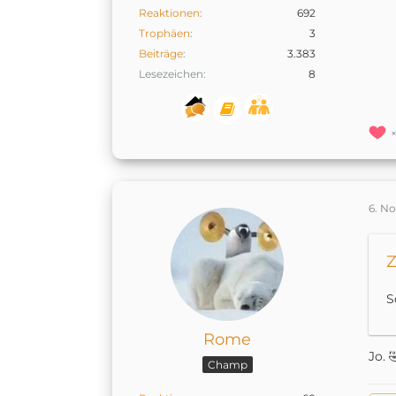
Reaktionen
692
Trophäen
3
Beiträge
3.383
Lesezeichen
8
6. N
Z
S
Rome
Jo. 
Champ