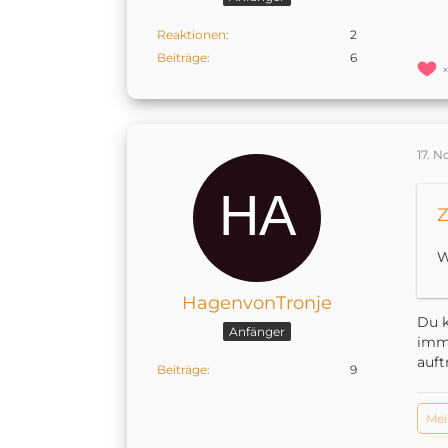
Reaktionen
2
Beiträge
6
17. 
Z
W
HagenvonTronje
Du k
Anfänger
imme
auftr
Beiträge
9
Mei