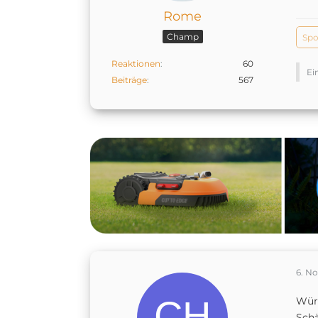
Rome
Champ
Spo
Reaktionen
60
Ei
Beiträge
567
6. N
Würd
Schä