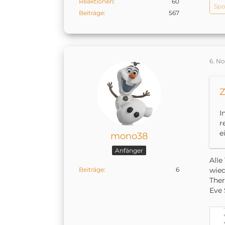
Reaktionen
60
Spo
Beiträge
567
6. N
Z
I
r
e
mono38
Anfänger
Alle
Beiträge
6
wied
The
Eve 