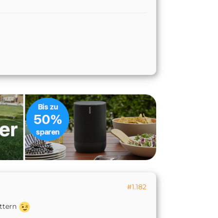
#1.182
ttern