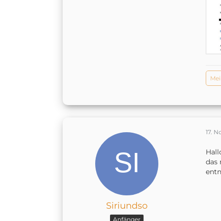
Mei
17. 
Hall
das 
entn
Siriundso
Anfänger