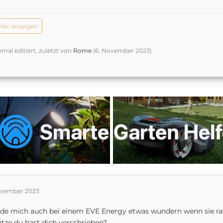
iler anzeigen
nmal editiert, zuletzt von
Rome
(
6. November 2023
)
ovember 2023
e mich auch bei einem EVE Energy etwas wundern wenn sie ra
tze du hast dich verschrieben?