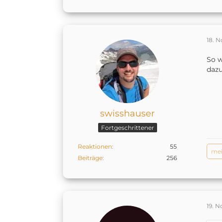
18. 
So w
dazu
swisshauser
Fortgeschrittener
Reaktionen
55
me
Beiträge
256
19. 