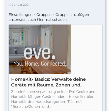
11. Januar 2024
Einstellungen > Gruppen > Gruppe hinzufügen
ansonsten auch hier mal schauen:
HomeKit- Basics: Verwalte deine
Geräte mit Räume, Zonen und
Zuhause | evehome.com
Zur einfachen Verwaltung deiner Eve-Geräte und
HomeKit-fähigen Geräte anderer Hersteller bietet
HomeKit drei Hauptkategorien: "Räume",
"Bereiche/Zonen" und…