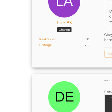
Z
D
d
v
Lars83
Champ
Okay
Reaktionen
18
habe
Beiträge
1.352
Mei
27. J
macO