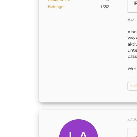
I
Beiträge
1.352
Aus 
Also
Wo g
aktiv
unte
pass
Wenn
Mei
27. J