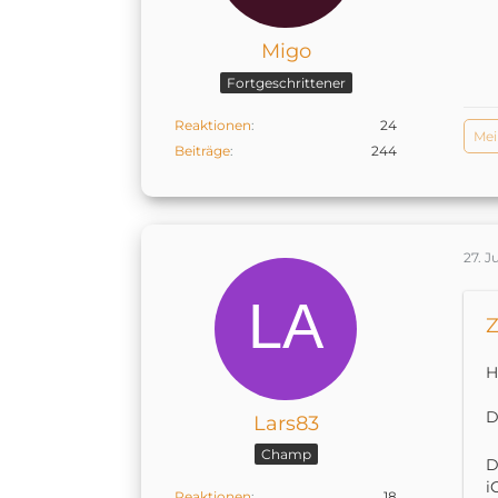
Migo
Fortgeschrittener
Reaktionen
24
Mei
Beiträge
244
27. J
Z
H
D
Lars83
Champ
D
i
Reaktionen
18