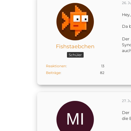
26. J
Hey,
Da b
Der 
Sync
Fishstaebchen
auch
Schüler
Reaktionen
13
Beiträge
82
27. J
Der 
die 