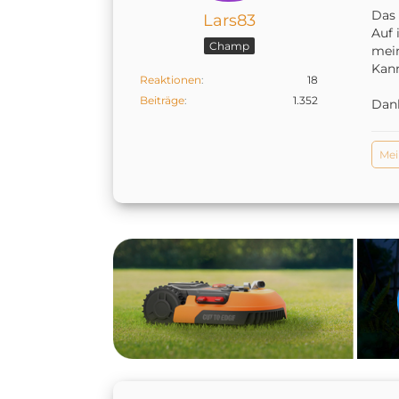
Das 
Lars83
Auf 
Champ
mein
Kann
Reaktionen
18
Beiträge
1.352
Dan
Mei