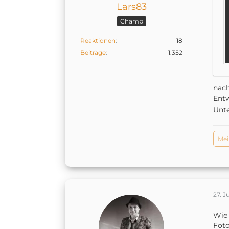
Lars83
Champ
Reaktionen
18
Beiträge
1.352
nach
Entw
Unte
Mei
27. J
Wie 
Foto