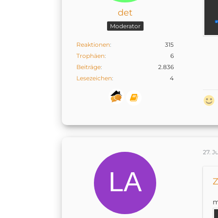
det
Moderator
Reaktionen
315
Trophäen
6
Beiträge
2.836
Lesezeichen
4
27. J
Z
m