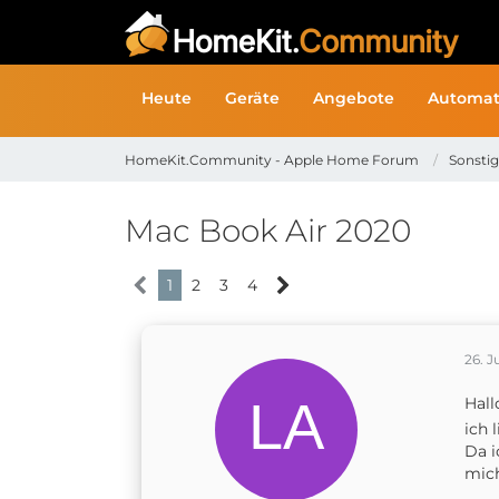
Heute
Geräte
Angebote
Automat
HomeKit.Community - Apple Home Forum
Sonsti
Mac Book Air 2020
1
2
3
4
26. J
Hall
ich 
Da i
mich