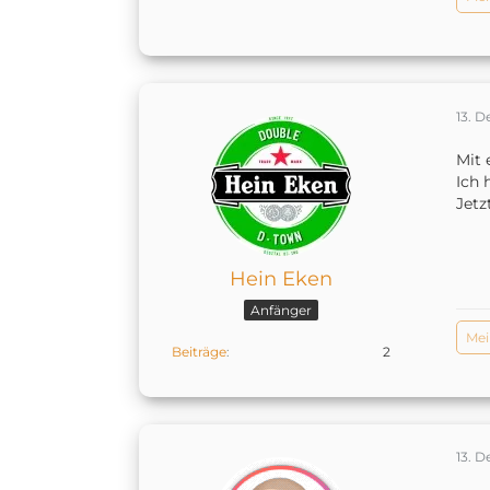
13. 
Mit 
Ich 
Jetz
Hein Eken
Anfänger
Mei
Beiträge
2
13. 