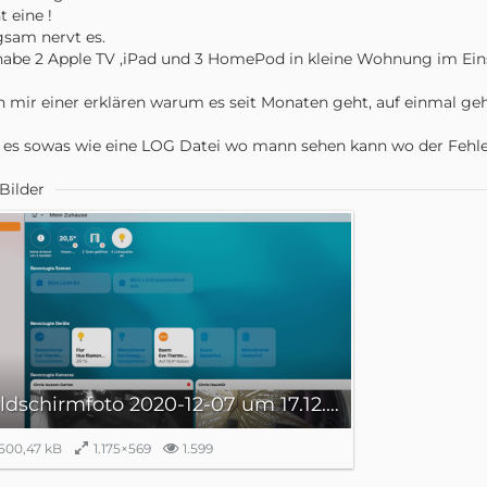
t eine !
sam nervt es.
habe 2 Apple TV ,iPad und 3 HomePod in kleine Wohnung im Ein
 mir einer erklären warum es seit Monaten geht, auf einmal geh
 es sowas wie eine LOG Datei wo mann sehen kann wo der Fehler
Bilder
Bildschirmfoto 2020-12-07 um 17.12.47 (2).png
500,47 kB
1.175×569
1.599