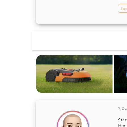
Spo
7. D
Star
Home