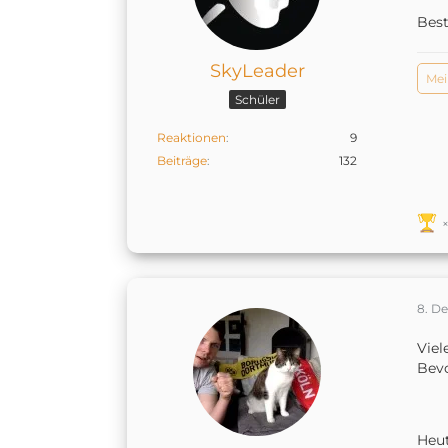
Bes
SkyLeader
Mei
Schüler
Reaktionen
9
Beiträge
132
8. D
Viel
Bevo
Heut