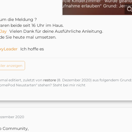
um die Meldung ?
aren beide seit 16 Uhr im Haus.
Jay
Vielen Dank für deine Ausführliche Anleitung.
e Sie heute mal umsetzen.
kyLeader
Ich hoffe es
iler anzeigen
nmal editiert, zuletzt von
restore
(
8. Dezember 2020
) aus folgendem Grund: 
omePod Neustarten" stehen? Steht bei mir nicht
Dezember 2020
lo Community,