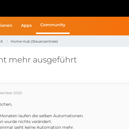
Community
ionen
Apps
it
Home Hub (Steuerzentrale)
ht mehr ausgeführt
ezember 2020
öchen,
 Monaten laufen die selben Automationen.
n wurde nichts verändert.
einmal geht keine Automation mehr.