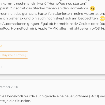
n kommt nochmal ein Menü "HomePod neu starten."
parst Dir somit das Stecker ziehen an den HomePods.
dem ich das gemacht hatte, funktionierten meine Automatione
e ich bisher 2x und bin auch noch skeptisch am beobachten.
e Automationen gingen. Egal ob HomeKit nativ Geräte, oder ü
Pod, HomePod mini, Apple TV 4K, alles mit aktuellem tvOS 14.
ch?
ↆ
️✨ Buy me a coffee ]
1
ezember 2020
die HomePods wurde auch gerade eine neue Software (14.2.1) veröf
te ja die Situation.