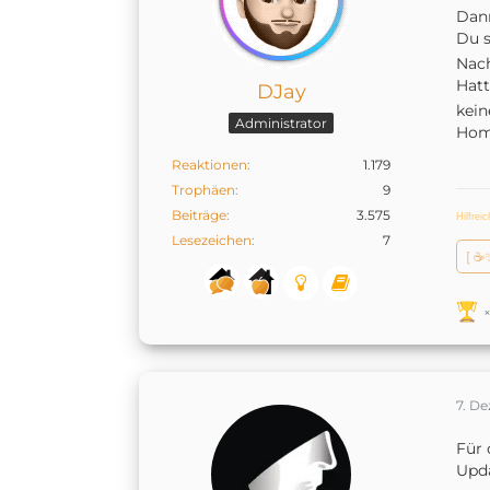
Dan
Du s
Nach
Hatt
DJay
kein
Administrator
Home
Reaktionen
1.179
Trophäen
9
Beiträge
3.575
Hilfrei
Lesezeichen
7
[ ☕
7. D
Für 
Upda