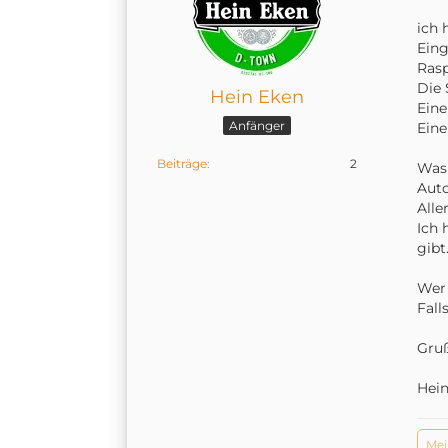
ich 
Eing
Rasp
Die 
Hein Eken
Eine
Anfänger
Eine
Beiträge
2
Was 
Auto
Alle
Ich 
gibt
Wer 
Fall
Gru
Hei
Mei