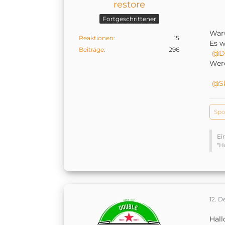
restore
Fortgeschrittener
War
Reaktionen
15
Es w
Beiträge
296
D
Werd
S
Spo
Ei
"H
12. 
Hal