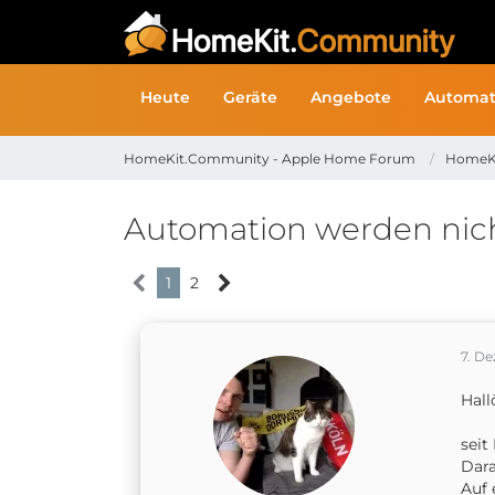
Heute
Geräte
Angebote
Automat
HomeKit.Community - Apple Home Forum
HomeK
Automation werden nic
1
2
7. D
Hall
seit
Dara
Auf 