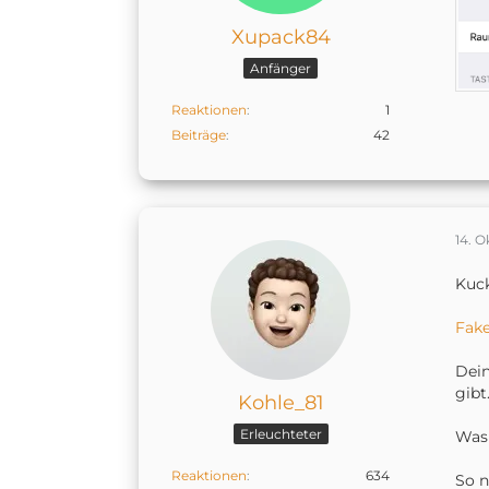
Xupack84
Anfänger
Reaktionen
1
Beiträge
42
14. O
Kuck
Fake
Dein
gibt
Kohle_81
Erleuchteter
Was
Reaktionen
634
So n