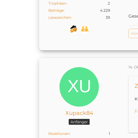
Trophäen
2
Beiträge
4.229
Ges
Lesezeichen
39
Hom
14. O
Z
K
F
Xupack84
Anfänger
D
o
Reaktionen
1