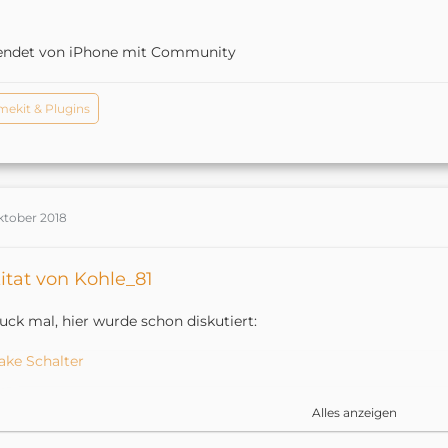
endet von iPhone mit Community
ekit & Plugins
ktober 2018
itat von Kohle_81
uck mal, hier wurde schon diskutiert:
ake Schalter
ein Wunsch sieht mir nach einer Art virtuellem push-Button aus.
Alles anzeigen
b es so was gibt.