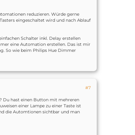
automationen reduzieren. Würde gerne
ation xxx an?
Tasters eingeschaltet wird und nach Ablauf
nfachen Schalter inkl. Delay erstellen
er eine Automation erstellen. Das ist mir
ung. So wie beim Philips Hue Dimmer
#7
en? Du hast einen Button mit mehreren
weisen einer Lampe zu einer Taste ist
ind die Automtionen sichtbar und man