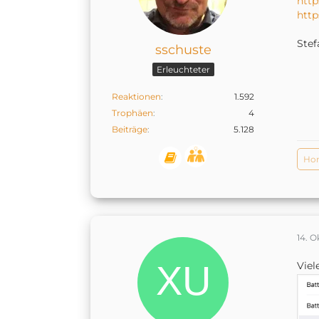
htt
htt
Stef
sschuste
Erleuchteter
Reaktionen
1.592
Trophäen
4
Beiträge
5.128
Ho
14. O
Viel