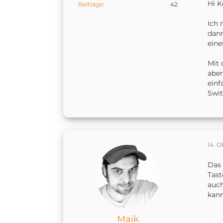
Hi K
Beiträge
42
W
Ich 
S
dann
eine
G
Mit 
aber
einf
Swit
14. O
Das 
Tast
auch
kann
Maik