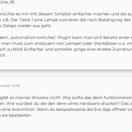
ohle_81,
as möchtest du denn damit steuern?
möchte es mir mit diesem Schalter einfacher machen und die 
o nach der Art, wenn dieser Button gedrückt wird schalte Autom
 z.B. Der Taste 1 eine Lampe zuordnen die nach Betätigung des 
s Delays wieder aus geht.
esendet von iPhone mit Community
dem „automation-switches“ Plugin kann man sich bereits einen ei
 man muss zum ansteuern von Lampen oder Steckdosen o.a. imm
ach zu blöd. Einfacher und schneller ginge eine direkte Zuordn
ch.
ktober 2018
gibt es meines Wissens nicht. Wie sollte das denn funktionier
en. Wie würdest du die den denn ohne Hardware drücken? Das zu
 eine Automtion. Wenn du beispielsweise die Eve App öffnest s
 sie bearbeiten.