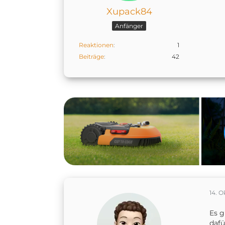
Xupack84
Anfänger
Reaktionen
1
Beiträge
42
14. O
Es g
dafü