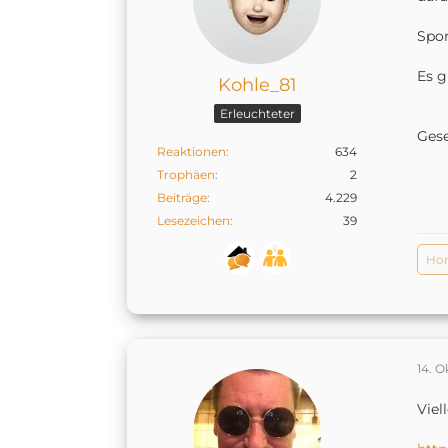
Spon
Es g
Kohle_81
Erleuchteter
Ges
Reaktionen
634
Trophäen
2
Beiträge
4.229
Lesezeichen
39
Hom
14. O
Viel