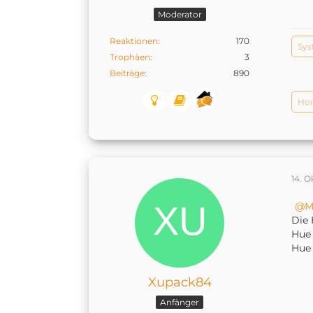
Moderator
Reaktionen
170
Sy
Trophäen
3
Beiträge
890
Ho
14. O
M
Die 
Hue 
Hue
Xupack84
Anfänger