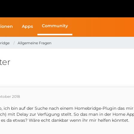
Community
ionen
Apps
ridge
Allgemeine Fragen
ter
ktober 2018
o, ich bin auf der Suche nach einem Homebridge-Plugin das mi
ch) mit Delay zur Verfügung stellt. So das man in der Home App 
 es da etwas? Wäre echt dankbar wenn ihr mir helfen könntet.