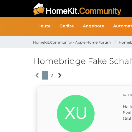
Heute
Geräte
Angebote
Automat
HomeKit.Community - Apple Home Forum
Homeb
Homebridge Fake Schal
1
2
14. O
Hall
Swit
Gibt