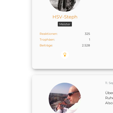
HSV-Steph
Meister
Reaktionen
325
Trophäen
1
Beiträge
2.528
11. 
Über
Ruh
Also