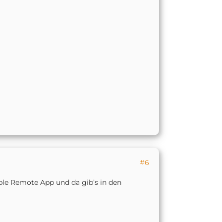
#6
pple Remote App und da gib’s in den