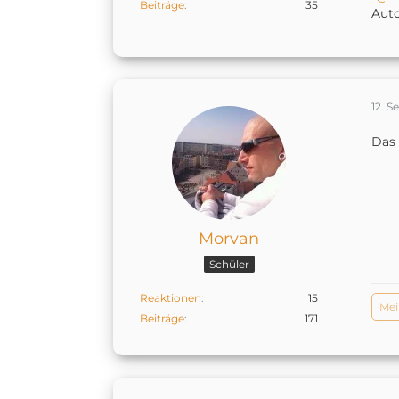
Beiträge
35
Auto
12. 
Das 
Morvan
Schüler
Reaktionen
15
Mei
Beiträge
171