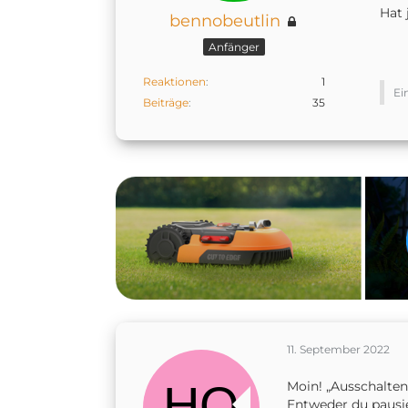
Hat 
bennobeutlin
Anfänger
Reaktionen
1
Ei
Beiträge
35
11. September 2022
Moin! „Ausschalten
Entweder du pausie