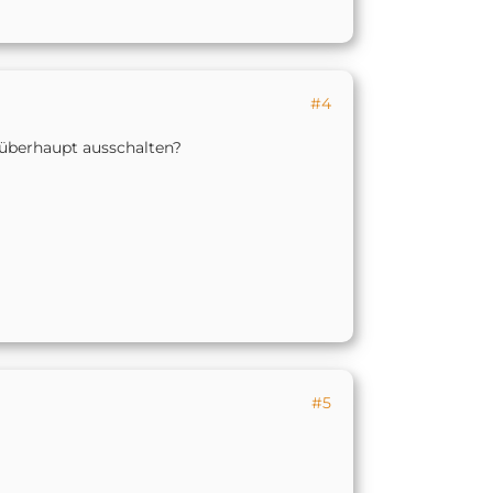
#4
n überhaupt ausschalten?
#5