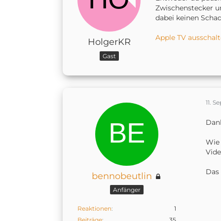
Zwischenstecker un
dabei keinen Scha
Apple TV ausschalt
HolgerKR
Gast
11. 
Dank
Wie 
Vide
Das 
bennobeutlin
Anfänger
Reaktionen
1
Beiträge
35