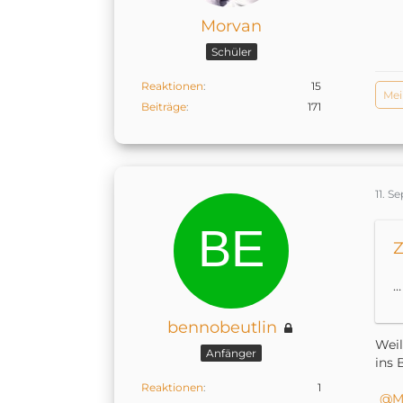
Morvan
Schüler
Reaktionen
15
Mei
Beiträge
171
11. 
Z
…
bennobeutlin
Weil
Anfänger
ins 
Reaktionen
1
M