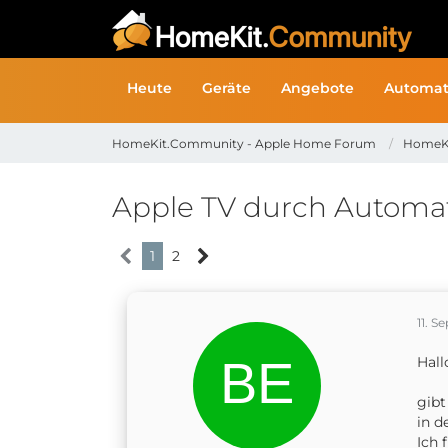
Heute
Geräte
Angebote
Automat
HomeKit.Community - Apple Home Forum
HomeK
Apple TV durch Automat
1
2
11. 
Hall
gibt
in d
Ich 