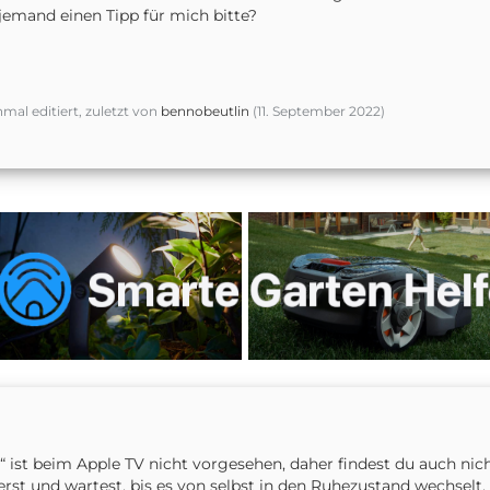
jemand einen Tipp für mich bitte?
nmal editiert, zuletzt von
bennobeutlin
(
11. September 2022
)
“ ist beim Apple TV nicht vorgesehen, daher findest du auch nic
rst und wartest, bis es von selbst in den Ruhezustand wechselt