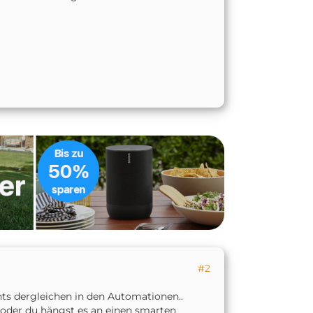
#2
hts dergleichen in den Automationen..
, oder du hängst es an einen smarten