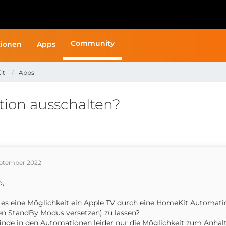
Community
ionen
Apps
it
Apps
ion ausschalten?
September 2022
o,
 es eine Möglichkeit ein Apple TV durch eine HomeKit Automatio
en StandBy Modus versetzen) zu lassen?
finde in den Automationen leider nur die Möglichkeit zum Anha