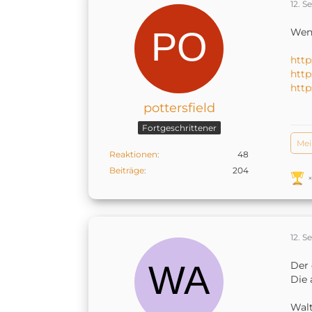
12. 
Wenn
http
http
http
pottersfield
Fortgeschrittener
Mei
Reaktionen
48
Beiträge
204
12. 
Der 
Die 
Wal