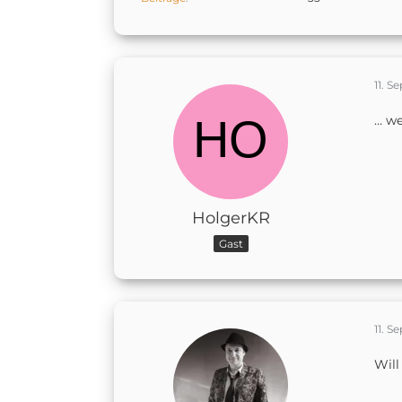
11. 
… we
HolgerKR
Gast
11. 
Will