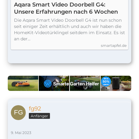
Aqara Smart Video Doorbell G4:
Unsere Erfahrungen nach 6 Wochen
Die Aqara Smart Video Doorbell G4 ist nun schon
seit einiger Zeit erhältlich und auch wir haben die
HomeKit-Videotürklingel seitdem im Einsatz. Es ist
an der…
smartapfel.de
fg92
Anfänger
9. Mai 2023