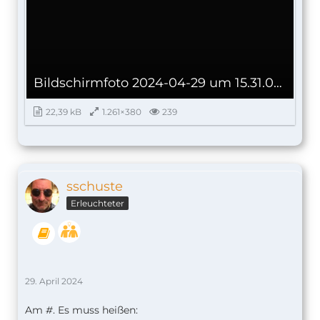
Bildschirmfoto 2024-04-29 um 15.31.02.png
22,39 kB
1.261×380
239
sschuste
Erleuchteter
29. April 2024
Am
#
. Es muss heißen: