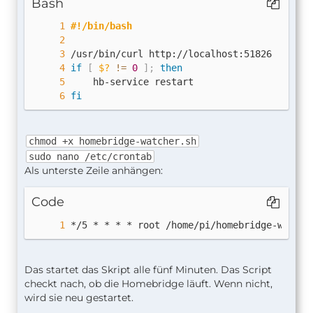
Bash
#!/bin/bash
/usr/bin/curl http://localhost:51826
if
[
$?
!=
0
]
;
then
    hb-service restart
fi
chmod +x homebridge-watcher.sh
sudo nano /etc/crontab
Als unterste Zeile anhängen:
Code
*/5 * * * * root /home/pi/homebridge-watche
Das startet das Skript alle fünf Minuten. Das Script
checkt nach, ob die Homebridge läuft. Wenn nicht,
wird sie neu gestartet.