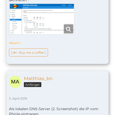
aktivieren".
Hilfreich?
ↆ
[ ☕️✨ Buy me a coffee ]
Matthias_bn
Anfänger
3. April 2019
Als lokalen DNS-Server (2. Screenshot) die IP vom
Phiole eintragen.