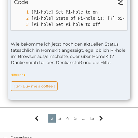
Code
[Pi-hole] Set Pi-hole to off
Wie bekomme ich jetzt noch den aktuellen Status
tatsächlich in HomeKit angezeigt, egal ob ich Pi-hole
im Browser aus/einschalte, oder über HomeKit?
Danke vorab für den Denkanstoß und die Hilfe.
Hilfreich?
ↆ
[ ☕️✨ Buy me a coffee ]
1
2
3
4
5
…
13