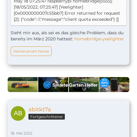
May 18 07:25:47 raspberrypi homebridge[5555]:
[18/05/2022, 07:25:47] [Yeelighter]
[0x0000000007c55bb7] Error returned for request
[2]: {"code":-1,"message":"client quota exceeded"} []
Sieht mir aus, als sei es das gleiche Problem, dass du
bereits im März 2020 hattest:
homebridge-yeelighter
Home smart home
abitkt7a
Fortgeschrittener
18. Mai 2022