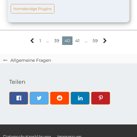
Homebridge Plugins
1
…
39
40
41
…
59
Allgemeine Fragen
Teilen
Datenschutzerklärung
Impressum