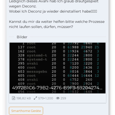
Lediglich dieses Avahi hab Ich glaub draufgespielt
wegen Deconz.
Wobei Ich Deconz ja wieder deinstalliert habe🤷🏻‍♂️
Kannst du mir da weiter helfen bitte welche Prozesse
nicht laufen sollen, dürfen, müssen?
Bilder
4972B1C6-79B2-4276-B9F3-59204274C06A_autoscaled.jpg
198,82 kB
579×1.200
259
Smarthome Geräte