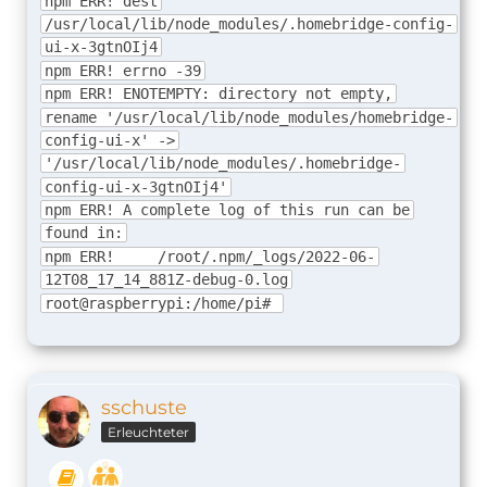
npm ERR! dest
/usr/local/lib/node_modules/.homebridge-config-
ui-x-3gtnOIj4
npm ERR! errno -39
npm ERR! ENOTEMPTY: directory not empty,
rename '/usr/local/lib/node_modules/homebridge-
config-ui-x' ->
'/usr/local/lib/node_modules/.homebridge-
config-ui-x-3gtnOIj4'
npm ERR! A complete log of this run can be
found in:
npm ERR! /root/.npm/_logs/2022-06-
12T08_17_14_881Z-debug-0.log
root@raspberrypi:/home/pi#
sschuste
Erleuchteter