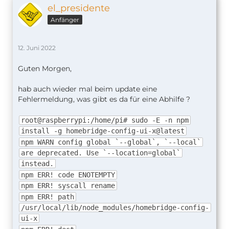
el_presidente
Anfänger
12. Juni 2022
Guten Morgen,
hab auch wieder mal beim update eine
Fehlermeldung, was gibt es da für eine Abhilfe ?
root@raspberrypi:/home/pi# sudo -E -n npm
install -g homebridge-config-ui-x@latest
npm WARN config global `--global`, `--local`
are deprecated. Use `--location=global`
instead.
npm ERR! code ENOTEMPTY
npm ERR! syscall rename
npm ERR! path
/usr/local/lib/node_modules/homebridge-config-
ui-x