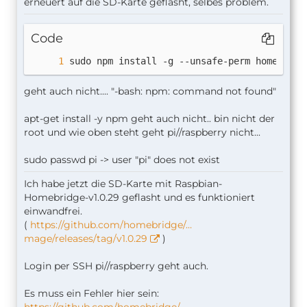
erneuert auf die SD-Karte geflasht, selbes problem.
Code
sudo npm install -g --unsafe-perm homebridg
geht auch nicht.... "-bash: npm: command not found"
apt-get install -y npm geht auch nicht.. bin nicht der
root und wie oben steht geht pi//raspberry nicht...
sudo passwd pi -> user "pi" does not exist
Ich habe jetzt die SD-Karte mit Raspbian-
Homebridge-v1.0.29 geflasht und es funktioniert
einwandfrei.
(
https://github.com/homebridge/…
mage/releases/tag/v1.0.29
)
Login per SSH pi//raspberry geht auch.
Es muss ein Fehler hier sein:
https://github.com/homebridge/…