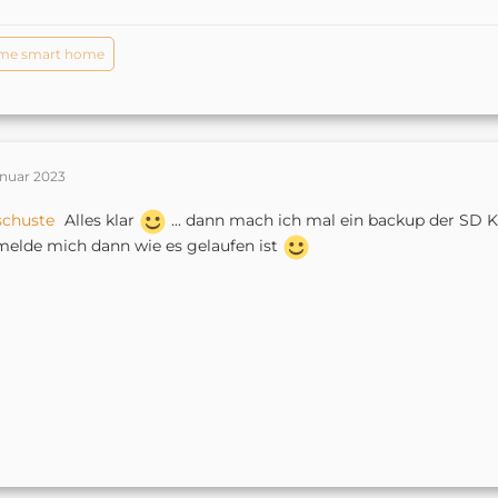
me smart home
anuar 2023
schuste
Alles klar
... dann mach ich mal ein backup der SD 
melde mich dann wie es gelaufen ist