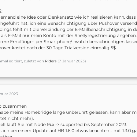
2:
jemand eine Idee oder Denkansatz wie ich realisieren kann, dass
hgeführt hat, ich eine Benachrichtigung über Pushover versende
rdings fehlt mit die Verbindung der E-Mailbenachrichtigung in d
 als E-Mail nur mein Konto mit der Shellyregistrierung angeb
ere Empfänger per Smartphone/ -watch benachrichtigen lassen. E
over kostet nach der 30 Tage Trialversion einmalig 5$.
nmal editiert, zuletzt von
Riders
(
7. Januar 2023
)
anuar 2023
lo zusammen
habe meine Homebridge lange unberührt gelassen, kann aber mit
rtet nicht mehr).
ell läuft Sie mit Node 16.x -> supported bis September 2023.
 ich bei einem Update auf HB 1.6.0 etwas beachten .. mit 1.3.0
rtiser.