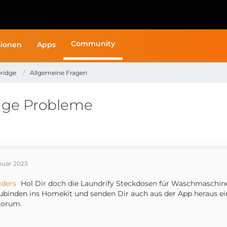
Community
ionen
Apps
ridge
Allgemeine Fragen
dge Probleme
nuar 2023
iders
Hol Dir doch die Laundrify Steckdosen für Waschmaschine
ubinden ins Homekit und senden Dir auch aus der App heraus ein
Forum.