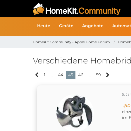
Heute
Geräte
Angebote
Automat
HomeKit.Community - Apple Home Forum
Homeb
Verschiedene Homebri
1
…
44
45
46
…
59
5. Ja
R
einz
im 