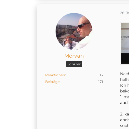
28. 
Morvan
Schüler
Nach
Reaktionen
15
helf
Beiträge
171
Ich 
beko
1. m
auch
2. k
ande
such