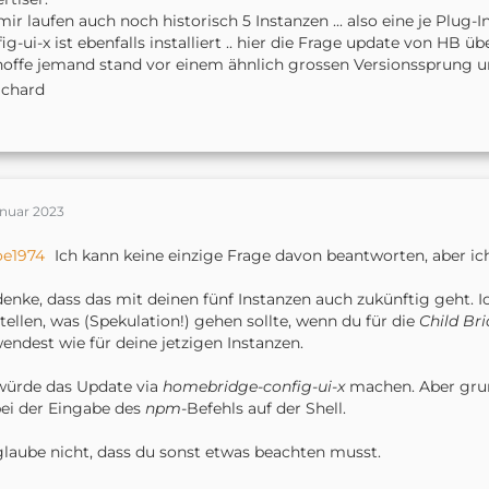
mir laufen auch noch historisch 5 Instanzen ... also eine je Plug-I
ig-ui-x ist ebenfalls installiert .. hier die Frage update von HB ü
hoffe jemand stand vor einem ähnlich grossen Versionssprung u
ichard
anuar 2023
oe1974
Ich kann keine einzige Frage davon beantworten, aber ic
denke, dass das mit deinen fünf Instanzen auch zukünftig geht. 
ellen, was (Spekulation!) gehen sollte, wenn du für die
Child Br
endest wie für deine jetzigen Instanzen.
würde das Update via
homebridge-config-ui-x
machen. Aber grund
bei der Eingabe des
npm
-Befehls auf der Shell.
glaube nicht, dass du sonst etwas beachten musst.