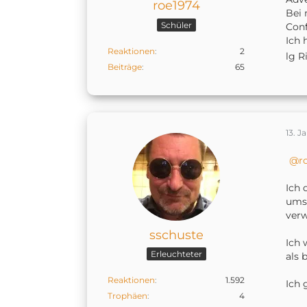
roe1974
Bei 
Schüler
Conf
Ich 
Reaktionen
2
lg R
Beiträge
65
13. J
r
Ich 
umst
verw
sschuste
Ich 
Erleuchteter
als 
Reaktionen
1.592
Ich 
Trophäen
4