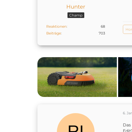
Hunter
Champ
Reaktionen
68
Ho
Beiträge
703
6. Ja
Das 
Edit