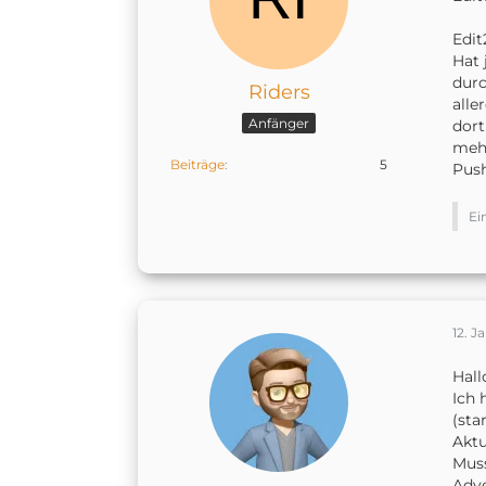
Edit
Hat 
durc
Riders
alle
Anfänger
dort
mehr
Beiträge
5
Push
Ei
12. J
Hal
Ich 
(sta
Aktu
Muss
Adve