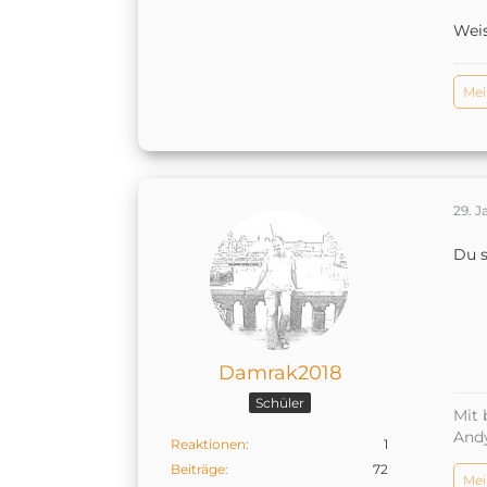
Wei
Mei
29. J
Du s
Damrak2018
Schüler
Mit 
And
Reaktionen
1
Beiträge
72
Mei