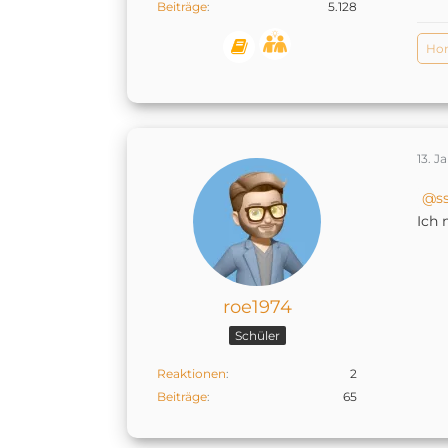
Beiträge
5.128
Ho
13. J
s
Ich 
roe1974
Schüler
Reaktionen
2
Beiträge
65