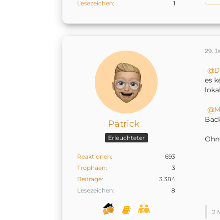
Lesezeichen
1
29. J
D
es k
loka
M
Back
Patrick_
Erleuchteter
Ohne
Reaktionen
693
Trophäen
3
Beiträge
3.384
Lesezeichen
8
2 