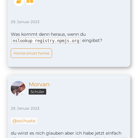
[29. 1.2023, 15:46:27] [Rollladen SZ] Reque
29. Januar 2023
Was kommt denn heraus, wenn du
eingibst?
nslookup registry.npmjs.org
Home smart home
Morvan
Schüler
29. Januar 2023
sschuste
du wirst es nich glauben aber ich habe jetzt einfach