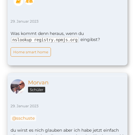
[29. 1.2023, 15:46:27] [Rollladen SZ] Reque
29. Januar 2023
Was kommt denn heraus, wenn du
eingibst?
nslookup registry.npmjs.org
Home smart home
Morvan
Schüler
29. Januar 2023
sschuste
du wirst es nich glauben aber ich habe jetzt einfach