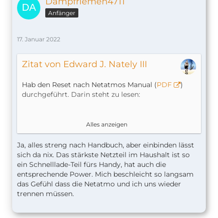
Dampfriemen4711
Anfänger
17. Januar 2022
Zitat von Edward J. Nately III
Hab den Reset nach Netatmos Manual (
PDF
)
durchgeführt. Darin steht zu lesen:
Keinen Schimmer mehr, ob da anschließend noch
Alles anzeigen
was weiß geleuchtet hat. Ist schon zu lange her.
Zeit für einen Reboot habe ich aber sicherlich
Ja, alles streng nach Handbuch, aber einbinden lässt
gelassen und das Ding danach mit
sich da nix. Das stärkste Netzteil im Haushalt ist so
angeschlossenem USB-Netzteil direkt
ein Schnelllade-Teil fürs Handy, hat auch die
eingebunden. Probier das mal. Läßt sich die
entsprechende Power. Mich beschleicht so langsam
Doorbell per HK-Code verbinden? Wenn nicht,
das Gefühl dass die Netatmo und ich uns wieder
würde ich den Reset wiederholen.
trennen müssen.
Das Netzteil darf dabei nicht schwächeln. Würde