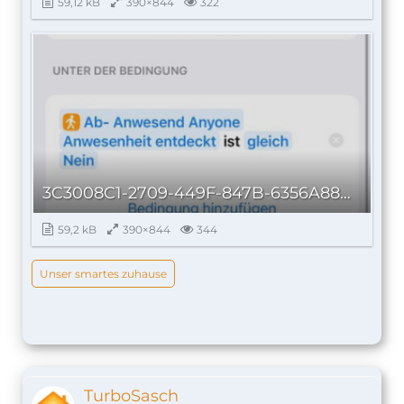
59,12 kB
390×844
322
3C3008C1-2709-449F-847B-6356A88BB9FA_autoscaled.jpg
59,2 kB
390×844
344
Unser smartes zuhause
TurboSasch