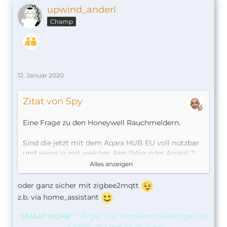
upwind_anderl
Champ
12. Januar 2020
Zitat von Spy
Eine Frage zu den Honeywell Rauchmeldern.
Sind die jetzt mit dem Aqara HUB EU voll nutzbar
und wenn ja mit welcher App (Mija oder Aqara) ?
oder laufen die nur mit dem chinesischen Hub??
Alles anzeigen
oder ev. mit deconz?
oder ganz sicher mit zigbee2mqtt
z.b. via home_assistant
"
SMART HOME
" = Ärger und Probleme bewältigen die
es ohne erst gar nicht gäbe