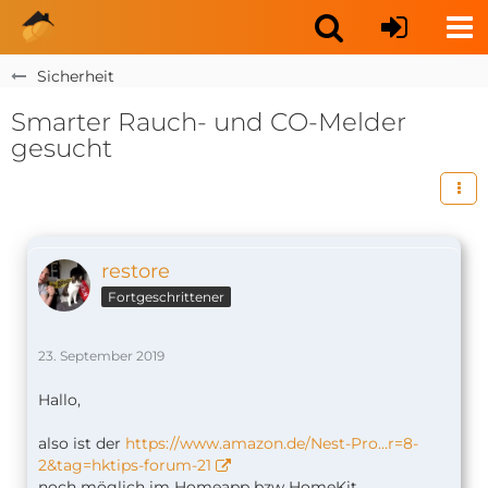
Sicherheit
Smarter Rauch- und CO-Melder
gesucht
restore
Fortgeschrittener
23. September 2019
Hallo,
also ist der
https://www.amazon.de/Nest-Pro…r=8-
2&tag=hktips-forum-21
noch möglich im Homeapp bzw HomeKit