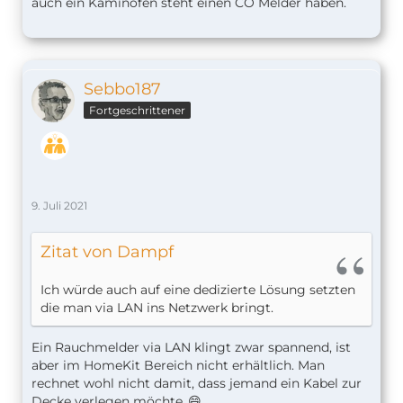
auch ein Kaminofen steht einen CO Melder haben.
die man via LAN ins Netzwerk bringt.
Twister
Einen Rauch- oder CO-Melder kann ich dir nicht
Sebbo187
empfehlen. Aber wenn du was fürs Bad, Keller o.ä.
benötigst wo ein normaler Rauchmelder nicht in
Fortgeschrittener
Frage kommt würde ich den Hitzemelder von
frient empfehlen. Am Deconz Gateway gibt er
gleichzeitig noch einen Temperatursensor.
https://www.amazon.de/dp/B08WXT12BN/ref=cm_s
9. Juli 2021
w_r_cp_api_glt_i_9X62BJKKQ095F05ST5R5?
_encoding=UTF8&psc=1
Zitat von Dampf
Ich würde auch auf eine dedizierte Lösung setzten
die man via LAN ins Netzwerk bringt.
Ein Rauchmelder via LAN klingt zwar spannend, ist
aber im HomeKit Bereich nicht erhältlich. Man
rechnet wohl nicht damit, dass jemand ein Kabel zur
Decke verlegen möchte..😄