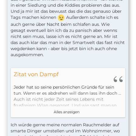
in einer Siedlung und die Kiddies probieren das aus.
Und ja mir ist das bewusst das die das genauso über
Tags machen können
Außerdem schalte ich es
auch gerne über Nacht beim schlafen aus. Wie
gesagt eventuell bin ich da zu panisch aber wenns
nicht sein muss, lasse ich es nicht gerne an. Mir ist
das auch klar das man in der Smartwelt das fast nicht
wegdenken kann - aber bis jetzt bin ich auch ohne
ausgekommen.
Zitat von Dampf
Jeder hat so seine persönlichen Gründe für sein
tun. Wenn er es abdrehen will dann lass ihn doch …
Auch ist nicht jeder Zeit seines Lebens mit
frusfreiem Wlan gesegnet. Und wie sagt man so
schön „das gebrannte Kind scheut das Feuer“.
Alles anzeigen
Und Google würde ich meine smarten Geräte inkl.
der dazugehörigen Daten schon mal gar nicht
Ich würde gerne meine normalen Rauchmelder auf
anvertrauen.
smarte Dinger umstellen und im Wohnzimmer, wo
Ich würde auch auf eine dedizierte Lösung setzten